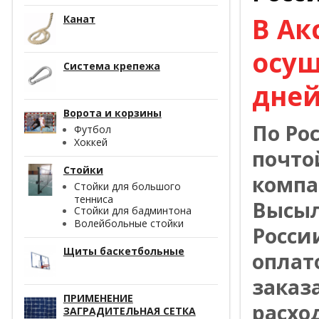
В Ак
Канат
осущ
Система крепежа
дней
Ворота и корзины
По Ро
Футбол
Хоккей
почто
Стойки
компа
Стойки для большого
тенниса
Высыл
Стойки для бадминтона
Волейбольные стойки
Росси
Щиты баскетбольные
оплат
заказ
ПРИМЕНЕНИЕ
расхо
ЗАГРАДИТЕЛЬНАЯ СЕТКА