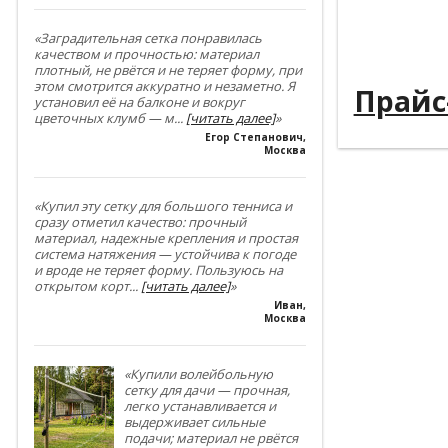
----------
«Заградительная сетка понравилась
качеством и прочностью: материал
----------
плотный, не рвётся и не теряет форму, при
этом смотрится аккуратно и незаметно. Я
Прайс
установил её на балконе и вокруг
цветочных клумб — м
...
[читать далее]
»
Егор Степанович
,
Москва
«Купил эту сетку для большого тенниса и
сразу отметил качество: прочный
материал, надежные крепления и простая
система натяжения — устойчива к погоде
и вроде не теряет форму. Пользуюсь на
открытом корт
...
[читать далее]
»
Иван
,
Москва
«Купили волейбольную
сетку для дачи — прочная,
легко устанавливается и
выдерживает сильные
подачи; материал не рвётся