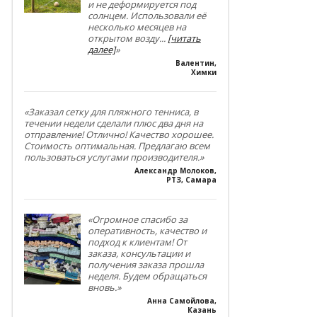
и не деформируется под
солнцем. Использовали её
несколько месяцев на
открытом возду
...
[читать
далее]
»
Валентин
,
Химки
«Заказал сетку для пляжного тенниса, в
течении недели сделали плюс два дня на
отправление! Отлично! Качество хорошее.
Стоимость оптимальная. Предлагаю всем
пользоваться услугами производителя.»
Александр Молоков
,
РТЗ, Самара
«Огромное спасибо за
оперативность, качество и
подход к клиентам! От
заказа, консультации и
получения заказа прошла
неделя. Будем обращаться
вновь.»
Анна Самойлова
,
Казань