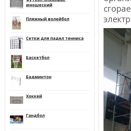
юношеский
сгора
элект
Пляжный волейбол
Сетки для падел тенниса
Баскетбол
Бадминтон
Хоккей
Гандбол