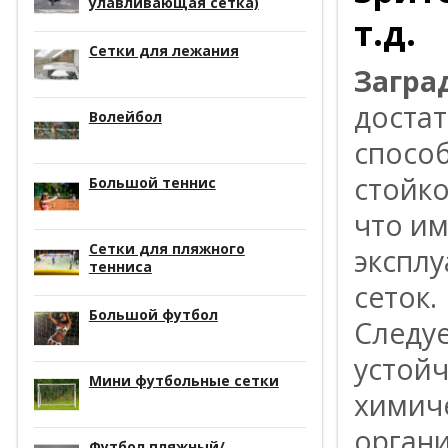
улавливающая сетка)
т.д.
Сетки для лежания
Загра
доста
Волейбол
способ
стойко
Большой теннис
что и
Сетки для пляжного
экспл
тенниса
сеток.
Большой футбол
Следуе
устойч
Мини футбольные сетки
химиче
органи
Футбол пляжный/