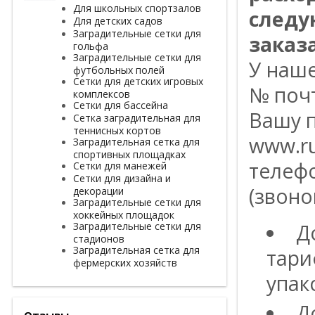
Для школьных спортзалов
следу
Для детских садов
Заградительные сетки для
заказа
гольфа
Заградительные сетки для
У наш
футбольных полей
Сетки для детских игровых
№ поч
комплексов
Сетки для бассейна
Вашу п
Сетка заградительная для
теннисных кортов
www.ru
Заградительная сетка для
спортивных площадках
телефо
Сетки для манежей
Сетки для дизайна и
(звоно
декорации
Заградительные сетки для
хоккейных площадок
Заградительные сетки для
Д
стадионов
Заградительная сетка для
тари
фермерских хозяйств
упак
Д
Отзывы