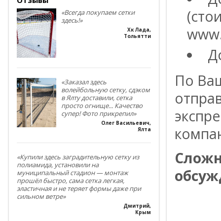
(сто
«Всегда покупаем сетки
здесь!»
www.
Хк Лада
,
Тольятти
Д
По Ва
«Заказал здесь
волейбольную сетку, сдэком
отпра
в Ялту доставили, сетка
просто огнище... Качество
экспре
супер! Фото прикрепил»
Олег Васильевич
,
компа
Ялта
Сложн
«Купили здесь заградительную сетку из
полиамида, установили на
обсуж
муниципальный стадион — монтаж
прошёл быстро, сама сетка легкая,
эластичная и не теряет формы даже при
----------
сильном ветре»
Дмитрий
,
----------
Крым