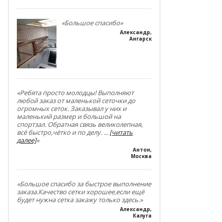
«Большое спасибо»
Александр
,
Ангарск
«Ребята просто молодцы! Выполняют
любой заказ от маленькой сеточки до
огромных сеток. Заказывал у них и
маленький размер и большой на
спортзал. Обратная связь великолепная,
всё быстро,чётко и по делу.
...
[читать
далее]
»
Антон
,
Москва
«Большое спасибо за быстрое выполнение
заказа.Качество сетки хорошее,если ещё
будет нужна сетка закажу только здесь.»
Александр
,
Калуга