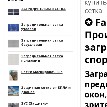
купить
сетка
ЗАГРАДИТЕЛЬНАЯ СЕТКА
✪ Fa
Заградительная сетка
узловая
Про
Заградительная сетка
заг
безузловая
спор
Заградительная сетка
полиамид
Загр
Сетки маскировочные
пред
Защитная сетка от БПЛА и
окон
дронов
зрит
ЗУС (Защитно-