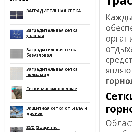
тра
ЗАГРАДИТЕЛЬНАЯ СЕТКА
Кажды
обесп
Заградительная сетка
узловая
орган
отдых
Заградительная сетка
безузловая
средс
являю
Заградительная сетка
полиамид
горно
Сетки маскировочные
Сетк
горн
Защитная сетка от БПЛА и
дронов
Облас
ЗУС (Защитно-