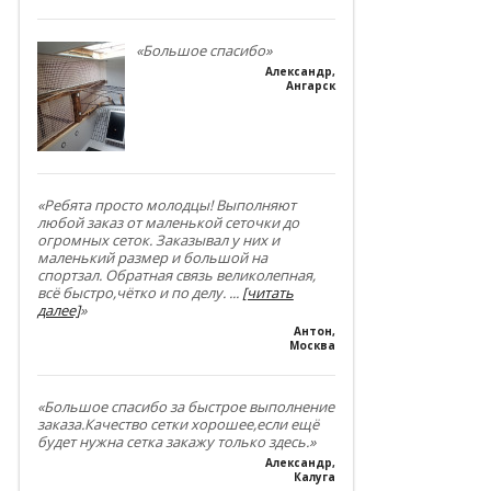
«Большое спасибо»
Александр
,
Ангарск
«Ребята просто молодцы! Выполняют
любой заказ от маленькой сеточки до
огромных сеток. Заказывал у них и
маленький размер и большой на
спортзал. Обратная связь великолепная,
всё быстро,чётко и по делу.
...
[читать
далее]
»
Антон
,
Москва
«Большое спасибо за быстрое выполнение
заказа.Качество сетки хорошее,если ещё
будет нужна сетка закажу только здесь.»
Александр
,
Калуга