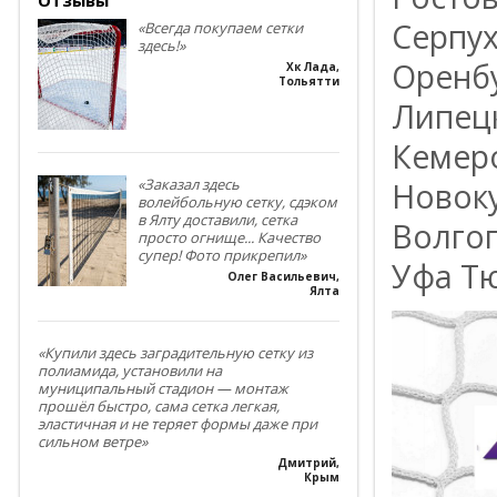
Серпух
«Всегда покупаем сетки
здесь!»
Оренбу
Хк Лада
,
Тольятти
Липецк
Кемеро
«Заказал здесь
Новоку
волейбольную сетку, сдэком
в Ялту доставили, сетка
Волгог
просто огнище... Качество
супер! Фото прикрепил»
Уфа Тю
Олег Васильевич
,
Ялта
«Купили здесь заградительную сетку из
полиамида, установили на
муниципальный стадион — монтаж
прошёл быстро, сама сетка легкая,
эластичная и не теряет формы даже при
сильном ветре»
Дмитрий
,
Крым