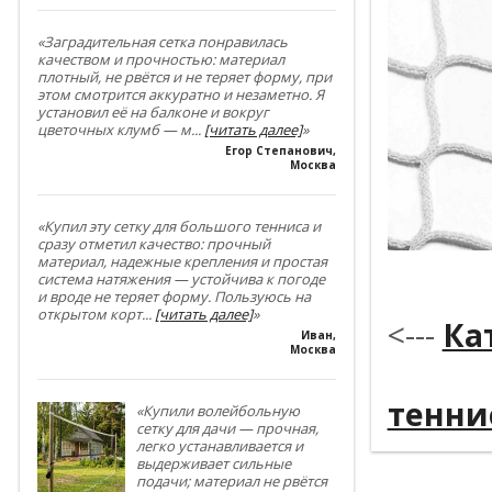
«Заградительная сетка понравилась
качеством и прочностью: материал
плотный, не рвётся и не теряет форму, при
этом смотрится аккуратно и незаметно. Я
установил её на балконе и вокруг
цветочных клумб — м
...
[читать далее]
»
Егор Степанович
,
Москва
«Купил эту сетку для большого тенниса и
сразу отметил качество: прочный
материал, надежные крепления и простая
*
система натяжения — устойчива к погоде
и вроде не теряет форму. Пользуюсь на
открытом корт
...
[читать далее]
»
<---
Ка
Иван
,
Москва
----------
тенни
«Купили волейбольную
сетку для дачи — прочная,
легко устанавливается и
выдерживает сильные
подачи; материал не рвётся