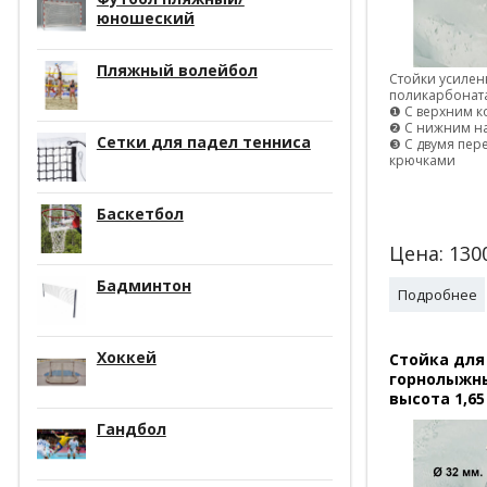
юношеский
Пляжный волейбол
Стойки усилен
поликарбонат
❶ С верхним к
❷ C нижним н
Сетки для падел тенниса
❸ C двумя пе
крючками
Баскетбол
Цена:
130
Бадминтон
Подробнее
Хоккей
Стойка для
горнолыжны
высота 1,65 
Гандбол