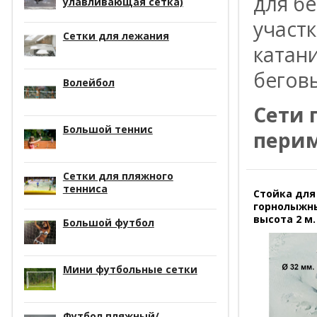
для б
улавливающая сетка)
участ
Сетки для лежания
катани
бегов
Волейбол
Сети 
Большой теннис
перим
Сетки для пляжного
тенниса
Стойка для
горнолыжны
высота 2 м.
Большой футбол
Мини футбольные сетки
Футбол пляжный/