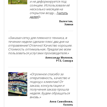
и не деформируется под
солнцем. Использовали её
несколько месяцев на
открытом возду
...
[читать
далее]
»
Валентин
,
Химки
«Заказал сетку для пляжного тенниса, в
течении недели сделали плюс два дня на
отправление! Отлично! Качество хорошее.
Стоимость оптимальная. Предлагаю всем
пользоваться услугами производителя.»
Александр Молоков
,
РТЗ, Самара
«Огромное спасибо за
оперативность, качество и
подход к клиентам! От
заказа, консультации и
получения заказа прошла
неделя. Будем обращаться
вновь.»
Анна Самойлова
,
Казань