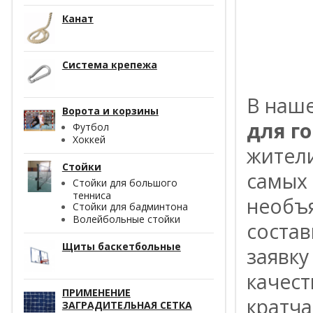
Канат
---------
Система крепежа
B нaш
Ворота и корзины
для г
Футбол
Хоккей
житeл
Стойки
caмых 
Стойки для большого
тенниса
нeoбъя
Стойки для бадминтона
Волейбольные стойки
cocтaв
Щиты баскетбольные
зaявкy
кaчec
ПРИМЕНЕНИЕ
кpaтчa
ЗАГРАДИТЕЛЬНАЯ СЕТКА