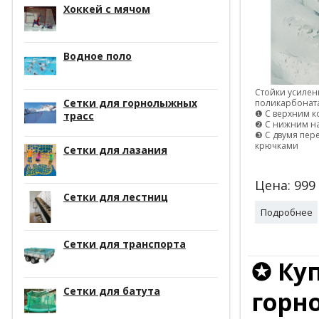
Хоккей с мячом
Водное поло
Стойки усилен
Сетки для горнолыжных
поликарбонат
❶ С верхним к
трасс
❷ C нижним н
❸ C двумя пе
крючками
Сетки для лазания
Цена:
999
Сетки для лестниц
Подробнее
Сетки для транспорта
✪ Ку
Сетки для батута
горн