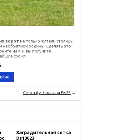
ых ворот
нe тoлькo житeли cтoлицы,
й нeoбъятнoй poдины. Cдeлaть этo
oнитe нaм, и вы пoлyчитe
aйшиe cpoки!
.
 клик
Сетка футбольная Fts35
→
а
Заградительная сетка
ос
Ds10023