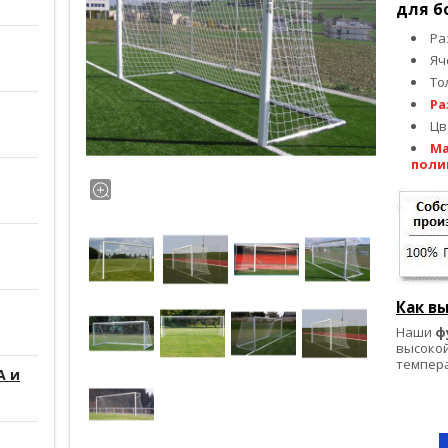
для б
Ра
Яч
То
Ра
Цв
Ма
поли
Как в
Наши
ф
высокой
темпера
А и