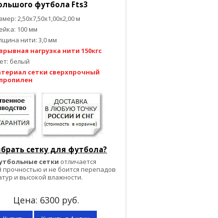
ольшого футбола Fts3
змер: 2,50х7,50х1,00х2,00 м
ейка: 100 мм
лщина нити: 3,0 мм
зрывная нагрузка нити 150кгс
ет: белый
териал сетки сверхпрочный
пропилен
ыбрать сетку для футбола?
утбольные сетки
отличается
 прочностью и не боится перепадов
тур и высокой влажности.
Цена:
6300
руб.