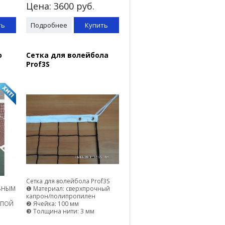
Цена:
3600
руб.
ть
Подробнее
Купить
о
Сетка для волейбола
Prof3S
Сетка для волейбола Prof3S
ЛЬНЫМ
❶ Материал: сверхпрочный
капрон/полипропилен
ОПОЙ
❷ Ячейка: 100 мм
❸ Толщина нити: 3 мм