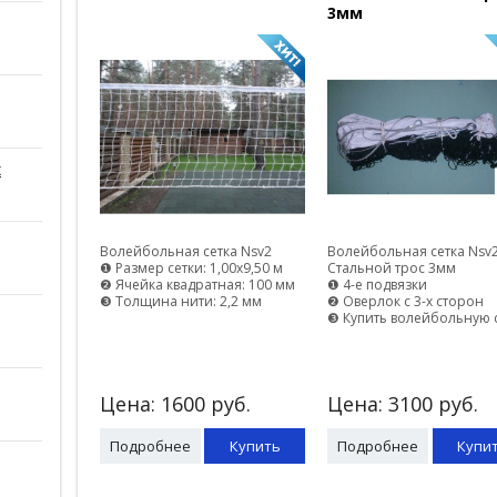
3мм
х
Волейбольная сетка Nsv2
Волейбольная сетка Nsv
❶ Размер сетки: 1,00х9,50 м
Стальной трос 3мм
❷ Ячейка квадратная: 100 мм
❶ 4-е подвязки
❸ Толщина нити: 2,2 мм
❷ Оверлок с 3-х сторон
❸ Купить волейбольную 
Цена:
1600
руб.
Цена:
3100
руб.
Подробнее
Купить
Подробнее
Купи