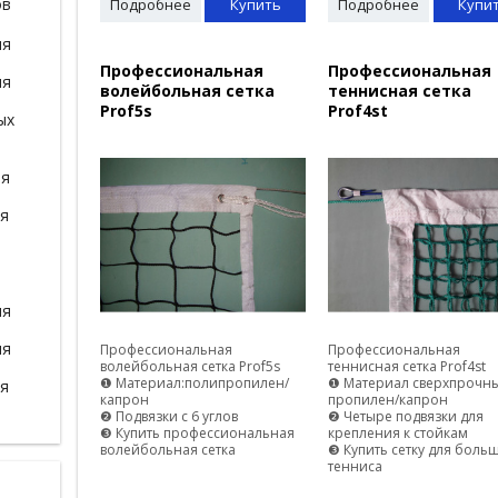
ов
Подробнее
Купить
Подробнее
Купи
ля
Профессиональная
Профессиональная
ля
волейбольная сетка
теннисная сетка
Prof5s
Prof4st
ых
ля
ля
ля
ля
Профессиональная
Профессиональная
волейбольная сетка Prof5s
теннисная сетка Prof4st
❶ Материал:полипропилен/
❶ Материал сверхпрочн
ля
капрон
пропилен/капрон
❷ Подвязки с 6 углов
❷ Четыре подвязки для
❸ Купить профессиональная
крепления к стойкам
волейбольная сетка
❸ Купить сетку для боль
тенниса