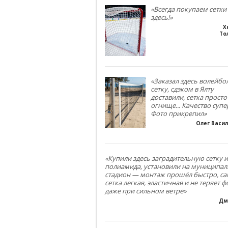
«Всегда покупаем сетки
здесь!»
Х
То
«Заказал здесь волейб
сетку, сдэком в Ялту
доставили, сетка просто
огнище... Качество супе
Фото прикрепил»
Олег Васи
«Купили здесь заградительную сетку и
полиамида, установили на муниципа
стадион — монтаж прошёл быстро, са
сетка легкая, эластичная и не теряет 
даже при сильном ветре»
Дм