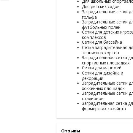
Для школьных спортзал
Для детских садов
Заградительные сетки д
гольфа
Заградительные сетки д
футбольных полей
Сетки для детских игров
комплексов
Сетки для бассейна
Сетка заградительная д
теннисных кортов
Заградительная сетка д
спортивных площадках
Сетки для манежей
Сетки для дизайна и
декорации
Заградительные сетки д
хоккейных площадок
Заградительные сетки д
стадионов
Заградительная сетка д
фермерских хозяйств
Отзывы