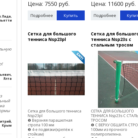
Цена:
7550
руб.
Цена:
11600
руб.
Подробнее
Купить
Подробнее
Купи
к Лада
,
льятти
Сетка для большого
Сетка для большог
тенниса Nsp23pl
тенниса Nsp23s с
стальным тросом
ольную
р!
льевич
,
Ялта
з
льный
ма
формы
Сетка для большого тенниса
СЕТКА ДЛЯ БОЛЬШОГО
Nsp23pl
ТЕННИСА Nsp23s С СТА
❶ Верхняя парашютная
ТРОСОМ
итрий
,
стропа 100 мм
❶ С ВЕРХУ ОБШИТА СТР
Крым
❷ 4-е подвязки(крепёж к
100мм из прочного
стойкам)
полипропилена.