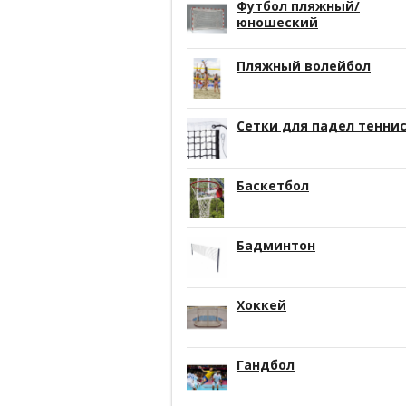
Футбол пляжный/
юношеский
Пляжный волейбол
Сетки для падел тенни
Баскетбол
Бадминтон
Хоккей
Гандбол