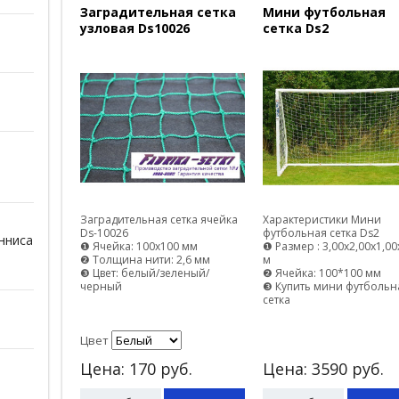
Заградительная сетка
Мини футбольная
узловая Ds10026
сетка Ds2
Заградительная сетка ячейка
Характеристики Мини
Ds-10026
футбольная сетка Ds2
нниса
❶ Ячейка: 100х100 мм
❶ Размер : 3,00х2,00х1,00
❷ Толщина нити: 2,6 мм
м
❸ Цвет: белый/зеленый/
❷ Ячейка: 100*100 мм
черный
❸ Купить мини футбольн
сетка
Цвет
Цена:
170
руб.
Цена:
3590
руб.