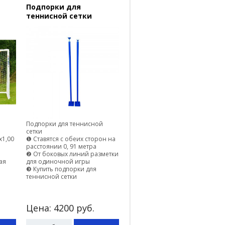
Подпорки для
теннисной сетки
Подпорки для теннисной
сетки
х1,00
❶ Ставятся с обеих сторон на
расстоянии 0, 91 метра
❷ От боковых линий разметки
ая
для одиночной игры
❸ Купить подпорки для
теннисной сетки
Цена:
4200
руб.