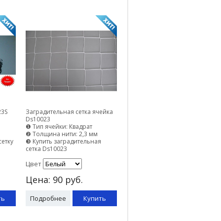
23S
Заградительная сетка ячейка
Ds10023
❶ Тип ячейки: Квадрат
❷ Толщина нити: 2,3 мм
сетку
❸ Купить заградительная
сетка Ds10023
Цвет
Цена:
90
руб.
ть
Подробнее
Купить