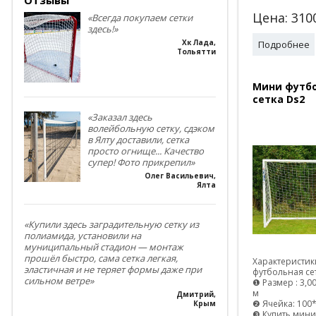
Цена:
310
«Всегда покупаем сетки
здесь!»
Хк Лада
,
Подробнее
Тольятти
Мини футб
сетка Ds2
«Заказал здесь
волейбольную сетку, сдэком
в Ялту доставили, сетка
просто огнище... Качество
супер! Фото прикрепил»
Олег Васильевич
,
Ялта
«Купили здесь заградительную сетку из
полиамида, установили на
муниципальный стадион — монтаж
прошёл быстро, сама сетка легкая,
Характеристи
эластичная и не теряет формы даже при
футбольная се
сильном ветре»
❶ Размер : 3,0
м
Дмитрий
,
❷ Ячейка: 100
Крым
❸ Купить мини