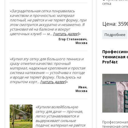
сетка
«Заградительная сетка понравилась
качеством и прочностью: материал
плотный, не рвётся и не теряет форму, при
Цена:
359
этом смотрится аккуратно и незаметно. Я
установил её на балконе и вокруг
цветочных клумб — м
...
[читать далее]
»
Подробнее
Егор Степанович
,
Москва
Профессио
теннисная 
«Купил эту сетку для большого тенниса и
Prof4st
сразу отметил качество: прочный
материал, надежные крепления и простая
система натяжения — устойчива к погоде
и вроде не теряет форму. Пользуюсь на
открытом корт
...
[читать далее]
»
Иван
,
Москва
«Купили волейбольную
сетку для дачи — прочная,
легко устанавливается и
выдерживает сильные
Профессионал
подачи; материал не рвётся
теннисная сетк