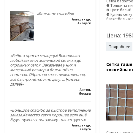
Сетка баскетб
❶ Толщина нит
❷ Цвет: белый
«Большое спасибо»
❸ Купить сетку
баскетбольног
Александр
,
Ангарск
Цена:
198
Подробнее
«Ребята просто молодцы! Выполняют
любой заказ от маленькой сеточки до
Сетка гаше
огромных сеток. Заказывал у них и
хоккейных 
маленький размер и большой на
спортзал. Обратная связь великолепная,
всё быстро,чётко и по делу.
...
[читать
далее]
»
Антон
,
Москва
«Большое спасибо за быстрое выполнение
заказа.Качество сетки хорошее,если ещё
будет нужна сетка закажу только здесь.»
Александр
,
Калуга
Сетка гашения