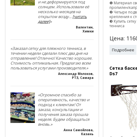
и не деформируется под
❶ Материал с
солнцем. Использовали её
пропилен/кап
несколько месяцев на
❷ Четыре подв
открытом возду
...
[читать
крепления к с
❸ Купить сетк
далее]
»
тенниса
Валентин
,
Химки
Цена:
116
«Заказал сетку для пляжного тенниса, в
Подробнее
течении недели сделали плюс два дня на
отправление! Отлично! Качество хорошее.
Стоимость оптимальная. Предлагаю всем
Сетка баск
пользоваться услугами производителя.»
Ds7
Александр Молоков
,
РТЗ, Самара
«Огромное спасибо за
оперативность, качество и
подход к клиентам! От
заказа, консультации и
получения заказа прошла
неделя. Будем обращаться
вновь.»
Анна Самойлова
,
Казань