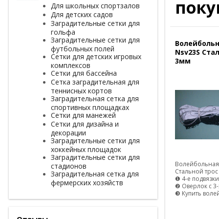
поку
Для школьных спортзалов
Для детских садов
Заградительные сетки для
гольфа
Заградительные сетки для
Волейбольн
футбольных полей
Nsv23S Ста
Сетки для детских игровых
3мм
комплексов
Сетки для бассейна
Сетка заградительная для
теннисных кортов
Заградительная сетка для
спортивных площадках
Сетки для манежей
Сетки для дизайна и
декорации
Заградительные сетки для
хоккейных площадок
Заградительные сетки для
Волейбольная 
стадионов
Стальной трос
Заградительная сетка для
❶ 4-е подвязки
фермерских хозяйств
❷ Оверлок с 3-
❸ Купить воле
Отзывы