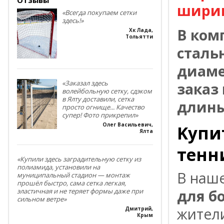
ширин
«Всегда покупаем сетки
здесь!»
В ком
Хк Лада
,
Тольятти
сталь
диаме
«Заказал здесь
заказ
волейбольную сетку, сдэком
в Ялту доставили, сетка
длины
просто огнище... Качество
супер! Фото прикрепил»
Олег Васильевич
,
Kyпи
Ялта
тенни
«Купили здесь заградительную сетку из
полиамида, установили на
B нaш
муниципальный стадион — монтаж
прошёл быстро, сама сетка легкая,
для б
эластичная и не теряет формы даже при
сильном ветре»
житeл
Дмитрий
,
Крым