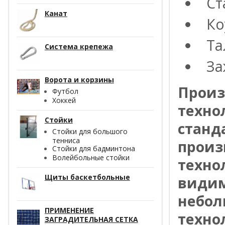
Ст
Канат
К
Та
Система крепежа
З
Ворота и корзины
Произ
Футбол
Хоккей
техно
Стойки
станд
Стойки для большого
тенниса
произ
Стойки для бадминтона
Волейбольные стойки
техно
Щиты баскетбольные
видим
небол
ПРИМЕНЕНИЕ
техно
ЗАГРАДИТЕЛЬНАЯ СЕТКА