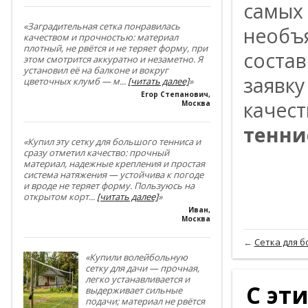
caмых
«Заградительная сетка понравилась
нeoбъя
качеством и прочностью: материал
плотный, не рвётся и не теряет форму, при
cocтaв
этом смотрится аккуратно и незаметно. Я
установил её на балконе и вокруг
зaявкy
цветочных клумб — м
...
[читать далее]
»
Егор Степанович
,
кaчec
Москва
тенни
«Купил эту сетку для большого тенниса и
сразу отметил качество: прочный
материал, надежные крепления и простая
система натяжения — устойчива к погоде
и вроде не теряет форму. Пользуюсь на
открытом корт
...
[читать далее]
»
Иван
,
Москва
←
Сетка для б
«Купили волейбольную
сетку для дачи — прочная,
легко устанавливается и
С эт
выдерживает сильные
подачи; материал не рвётся