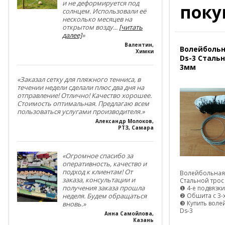
и не деформируется под
поку
солнцем. Использовали её
несколько месяцев на
открытом возду
...
[читать
далее]
»
Валентин
,
Волейбольн
Химки
Ds-3 Сталь
3мм
«Заказал сетку для пляжного тенниса, в
течении недели сделали плюс два дня на
отправление! Отлично! Качество хорошее.
Стоимость оптимальная. Предлагаю всем
пользоваться услугами производителя.»
Александр Молоков
,
РТЗ, Самара
«Огромное спасибо за
оперативность, качество и
подход к клиентам! От
Волейбольная 
заказа, консультации и
Стальной трос
получения заказа прошла
❶ 4-е подвязки
❷ Обшита с 3-
неделя. Будем обращаться
❸ Купить воле
вновь.»
Ds-3
Анна Самойлова
,
Казань