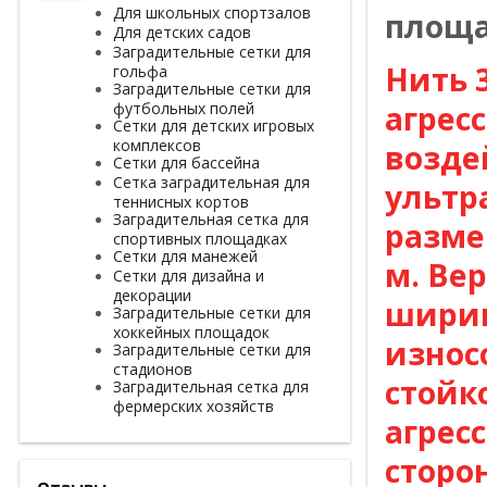
Для школьных спортзалов
площа
Для детских садов
Заградительные сетки для
Нить 
гольфа
Заградительные сетки для
агрес
футбольных полей
Сетки для детских игровых
комплексов
возде
Сетки для бассейна
Сетка заградительная для
ультр
теннисных кортов
Заградительная сетка для
разме
спортивных площадках
Сетки для манежей
м. Ве
Сетки для дизайна и
декорации
ширин
Заградительные сетки для
хоккейных площадок
износ
Заградительные сетки для
стадионов
стойк
Заградительная сетка для
фермерских хозяйств
агрес
сторо
Отзывы