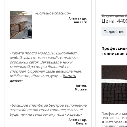
«Большое спасибо»
Старая цена:
5
Александр
,
Цена:
440
Ангарск
Подробнее
Профессио
«Ребята просто молодцы! Выполняют
теннисная с
любой заказ от маленькой сеточки до
огромных сеток. Заказывал у них и
маленький размер и большой на
спортзал. Обратная связь великолепная,
всё быстро,чётко и по делу.
...
[читать
далее]
»
Антон
,
Москва
«Большое спасибо за быстрое выполнение
заказа.Качество сетки хорошее,если ещё
Профессионал
будет нужна сетка закажу только здесь.»
теннисная сетк
Александр
,
❶ Материал -
Калуга
полипропилен