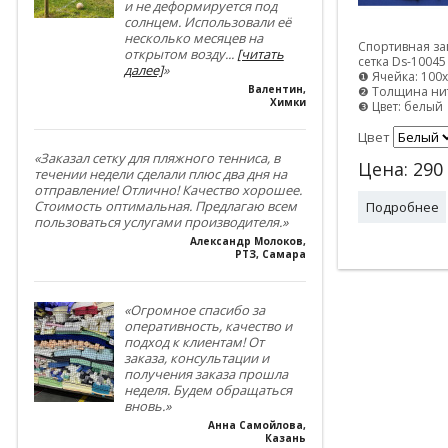
и не деформируется под
солнцем. Использовали её
несколько месяцев на
Спортивная за
открытом возду
...
[читать
сетка Ds-10045
далее]
»
❶ Ячейка: 100
Валентин
,
❷ Толщина нит
Химки
❸ Цвет: белый
Цвет
«Заказал сетку для пляжного тенниса, в
Цена:
290
течении недели сделали плюс два дня на
отправление! Отлично! Качество хорошее.
Стоимость оптимальная. Предлагаю всем
Подробнее
пользоваться услугами производителя.»
Александр Молоков
,
РТЗ, Самара
«Огромное спасибо за
оперативность, качество и
подход к клиентам! От
заказа, консультации и
получения заказа прошла
неделя. Будем обращаться
вновь.»
Анна Самойлова
,
Казань