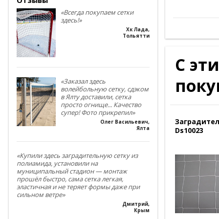
«Всегда покупаем сетки
здесь!»
Хк Лада
,
Тольятти
С эт
поку
«Заказал здесь
волейбольную сетку, сдэком
в Ялту доставили, сетка
просто огнище... Качество
супер! Фото прикрепил»
Заградител
Олег Васильевич
,
Ялта
Ds10023
«Купили здесь заградительную сетку из
полиамида, установили на
муниципальный стадион — монтаж
прошёл быстро, сама сетка легкая,
эластичная и не теряет формы даже при
сильном ветре»
Дмитрий
,
Крым