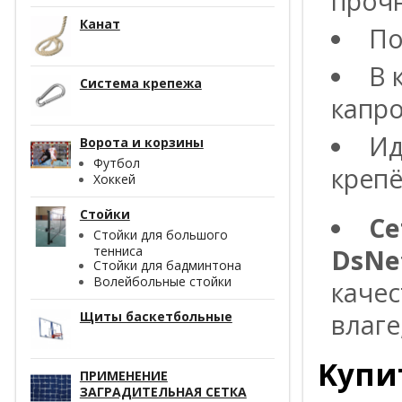
проч
Канат
По
В 
Система крепежа
капр
Ид
Ворота и корзины
Футбол
крепё
Хоккей
Стойки
Се
Стойки для большого
тенниса
DsNe
Стойки для бадминтона
Волейбольные стойки
качес
влаге
Щиты баскетбольные
Kyпи
ПРИМЕНЕНИЕ
ЗАГРАДИТЕЛЬНАЯ СЕТКА