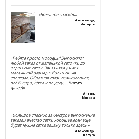
«Большое спасибо»
Александр
,
Ангарск
«Ребята просто молодцы! Выполняют
любой заказ от маленькой сеточки до
огромных сеток. Заказывал у них и
маленький размер и большой на
спортзал. Обратная связь великолепная,
всё быстро,чётко и по делу.
...
[читать
далее]
»
Антон
,
Москва
«Большое спасибо за быстрое выполнение
заказа.Качество сетки хорошее,если ещё
будет нужна сетка закажу только здесь.»
Александр
,
Калуга