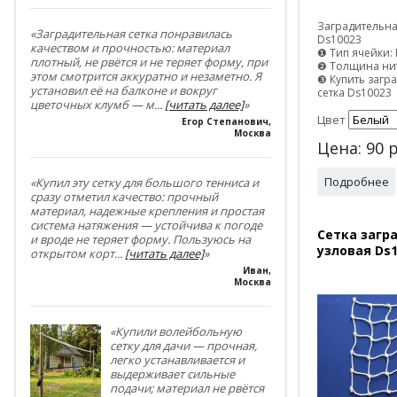
Заградительна
«Заградительная сетка понравилась
Ds10023
качеством и прочностью: материал
❶ Тип ячейки: 
плотный, не рвётся и не теряет форму, при
❷ Толщина нит
этом смотрится аккуратно и незаметно. Я
❸ Купить загр
установил её на балконе и вокруг
сетка Ds10023
цветочных клумб — м
...
[читать далее]
»
Цвет
Егор Степанович
,
Москва
Цена:
90
р
Подробнее
«Купил эту сетку для большого тенниса и
сразу отметил качество: прочный
материал, надежные крепления и простая
система натяжения — устойчива к погоде
Сетка загр
и вроде не теряет форму. Пользуюсь на
узловая Ds1
открытом корт
...
[читать далее]
»
Иван
,
Москва
«Купили волейбольную
сетку для дачи — прочная,
легко устанавливается и
выдерживает сильные
подачи; материал не рвётся