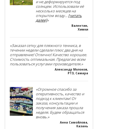
и не деформируется под
солнцем. Использовали её
несколько месяцев на
открытом возду
...
[читать
далее]
»
Валентин
,
Химки
«Заказал сетку для пляжного тенниса, в
течении недели сделали плюс два дня на
отправление! Отлично! Качество хорошее.
Стоимость оптимальная. Предлагаю всем
пользоваться услугами производителя.»
Александр Молоков
,
РТЗ, Самара
«Огромное спасибо за
оперативность, качество и
подход к клиентам! От
заказа, консультации и
получения заказа прошла
неделя. Будем обращаться
вновь.»
Анна Самойлова
,
Казань