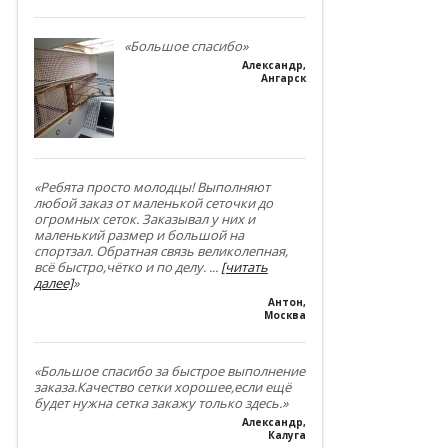
«Большое спасибо»
Александр
,
Ангарск
«Ребята просто молодцы! Выполняют
любой заказ от маленькой сеточки до
огромных сеток. Заказывал у них и
маленький размер и большой на
спортзал. Обратная связь великолепная,
всё быстро,чётко и по делу.
...
[читать
далее]
»
Антон
,
Москва
«Большое спасибо за быстрое выполнение
заказа.Качество сетки хорошее,если ещё
будет нужна сетка закажу только здесь.»
Александр
,
Калуга