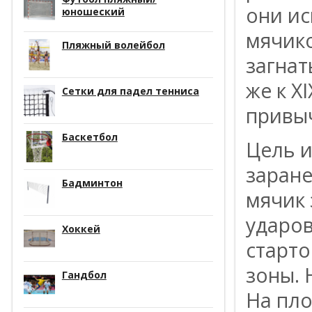
они ис
юношеский
мячико
Пляжный волейбол
загнат
же к X
Сетки для падел тенниса
привы
Баскетбол
Цель и
заране
Бадминтон
мячик
ударов
Хоккей
старто
зоны. 
Гандбол
На пло