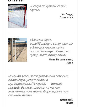
«Всегда покупаем сетки
здесь!»
Хк Лада
,
Тольятти
«Заказал здесь
волейбольную сетку, сдэком
в Ялту доставили, сетка
просто огнище... Качество
супер! Фото прикрепил»
Олег Васильевич
,
Ялта
«Купили здесь заградительную сетку из
полиамида, установили на
муниципальный стадион — монтаж
прошёл быстро, сама сетка легкая,
эластичная и не теряет формы даже при
сильном ветре»
Дмитрий
,
Крым