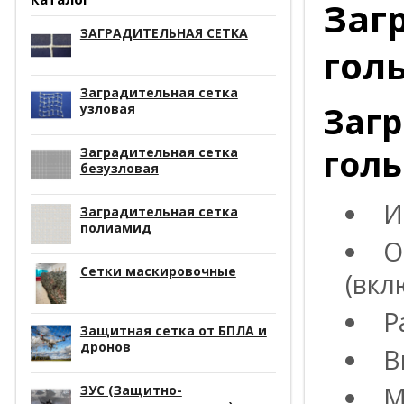
Заг
ЗАГРАДИТЕЛЬНАЯ СЕТКА
гол
Заградительная сетка
Загр
узловая
гол
Заградительная сетка
безузловая
И
Заградительная сетка
полиамид
О
Сетки маскировочные
(вкл
Р
Защитная сетка от БПЛА и
дронов
В
М
ЗУС (Защитно-