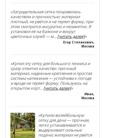
«Заградительная сетка понравилась
качеством и прочностью: материал
плотный, не рвётся и не теряет форму, при
этом смотрится аккуратно и незаметно. Я
установил её на балконе и вокруг
цветочных клумб — м
...
[читать далее]
»
Егор Степанович
,
Москва
«Купил эту сетку для большого тенниса и
сразу отметил качество: прочный
материал, надежные крепления и простая
система натяжения — устойчива к погоде
и вроде не теряет форму. Пользуюсь на
открытом корт
...
[читать далее]
»
Иван
,
Москва
«Купили волейбольную
сетку для дачи — прочная,
легко устанавливается и
выдерживает сильные
подачи; материал не рвётся