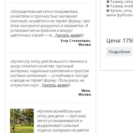
❶ Размер сетки 
❷ Размер ячей
❸ Купить сетку
«Заградительная сетка понравилась
мини футболь
качеством и прочностью: материал
плотный, не рвётся и не теряет форму, при
этом смотрится аккуратно и незаметно. Я
установил её на балконе и вокруг
цветочных клумб — м
...
[читать далее]
»
Цена:
175
Егор Степанович
,
Москва
Подробнее
«Купил эту сетку для большого тенниса и
сразу отметил качество: прочный
материал, надежные крепления и простая
система натяжения — устойчива к погоде
и вроде не теряет форму. Пользуюсь на
открытом корт
...
[читать далее]
»
Иван
,
Москва
«Купили волейбольную
сетку для дачи — прочная,
легко устанавливается и
выдерживает сильные
подачи; материал не рвётся