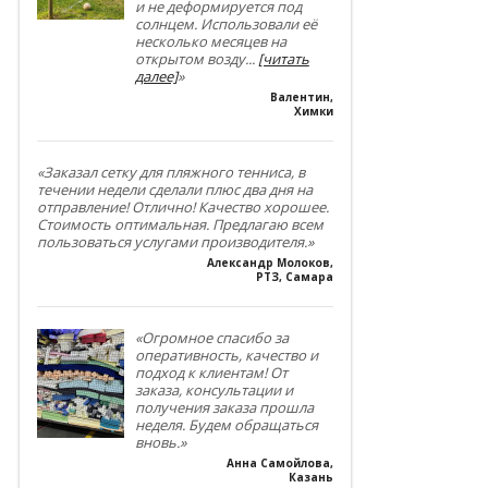
и не деформируется под
солнцем. Использовали её
несколько месяцев на
открытом возду
...
[читать
далее]
»
Валентин
,
Химки
«Заказал сетку для пляжного тенниса, в
течении недели сделали плюс два дня на
отправление! Отлично! Качество хорошее.
Стоимость оптимальная. Предлагаю всем
пользоваться услугами производителя.»
Александр Молоков
,
РТЗ, Самара
«Огромное спасибо за
оперативность, качество и
подход к клиентам! От
заказа, консультации и
получения заказа прошла
неделя. Будем обращаться
вновь.»
Анна Самойлова
,
Казань