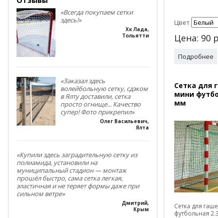
«Всегда покупаем сетки
здесь!»
Цвет
Хк Лада
,
Тольятти
Цена:
90
р
Подробнее
«Заказал здесь
Сетка для 
волейбольную сетку, сдэком
мини футбо
в Ялту доставили, сетка
мм
просто огнище... Качество
супер! Фото прикрепил»
Олег Васильевич
,
Ялта
«Купили здесь заградительную сетку из
полиамида, установили на
муниципальный стадион — монтаж
прошёл быстро, сама сетка легкая,
эластичная и не теряет формы даже при
сильном ветре»
Дмитрий
,
Сетка для гаш
Крым
футбольная 2.