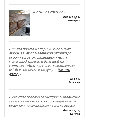
«Большое спасибо»
Александр
,
Ангарск
«Ребята просто молодцы! Выполняют
любой заказ от маленькой сеточки до
огромных сеток. Заказывал у них и
маленький размер и большой на
спортзал. Обратная связь великолепная,
всё быстро,чётко и по делу.
...
[читать
далее]
»
Антон
,
Москва
«Большое спасибо за быстрое выполнение
заказа.Качество сетки хорошее,если ещё
будет нужна сетка закажу только здесь.»
Александр
,
Калуга