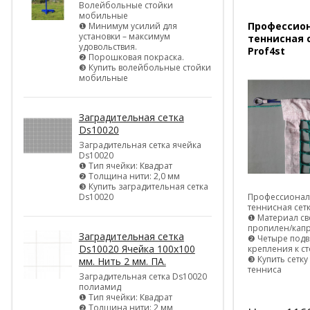
Волейбольные стойки
мобильные
Профессио
❶ Минимум усилий для
установки – максимум
теннисная 
удовольствия.
Prof4st
❷ Порошковая покраска.
❸ Купить волейбольные стойки
мобильные
Заградительная сетка
Ds10020
Заградительная сетка ячейка
Ds10020
❶ Тип ячейки: Квадрат
❷ Толщина нити: 2,0 мм
❸ Купить заградительная сетка
Ds10020
Профессионал
теннисная сетк
❶ Материал с
пропилен/кап
Заградительная сетка
❷ Четыре подв
Ds10020 Ячейка 100х100
крепления к с
❸ Купить сетк
мм. Нить 2 мм. ПА.
тенниса
Заградительная сетка Ds10020
полиамид
❶ Тип ячейки: Квадрат
❷ Толщина нити: 2 мм