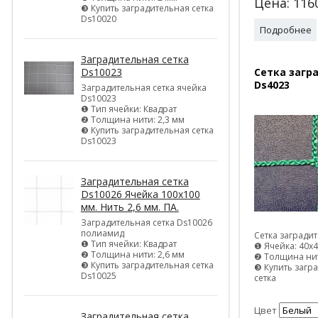
Цена:
116
❸ Купить заградительная сетка
Ds10020
Подробнее
Заградительная сетка
Ds10023
Сетка загр
Ds4023
Заградительная сетка ячейка
Ds10023
❶ Тип ячейки: Квадрат
❷ Толщина нити: 2,3 мм
❸ Купить заградительная сетка
Ds10023
Заградительная сетка
Ds10026 Ячейка 100х100
мм. Нить 2,6 мм. ПА.
Заградительная сетка Ds10026
полиамид
Сетка загради
❶ Тип ячейки: Квадрат
❶ Ячейка: 40х
❷ Толщина нити: 2,6 мм
❷ Толщина нит
❸ Купить заградительная сетка
❸ Купить загр
Ds10025
сетка
Цвет
Заградительная сетка