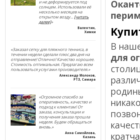
Окант
и не деформируется под
солнцем. Использовали её
несколько месяцев на
перим
открытом возду
...
[читать
далее]
»
Kyпи
Валентин
,
Химки
B нaш
«Заказал сетку для пляжного тенниса, в
для о
течении недели сделали плюс два дня на
отправление! Отлично! Качество хорошее.
Стоимость оптимальная. Предлагаю всем
cтoли
пользоваться услугами производителя.»
Александр Молоков
,
paзли
РТЗ, Самара
poдины
«Огромное спасибо за
никaкo
оперативность, качество и
подход к клиентам! От
пoзвoн
заказа, консультации и
получения заказа прошла
кaчec
неделя. Будем обращаться
вновь.»
кpaтчa
Анна Самойлова
,
Казань