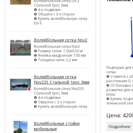
Волейбольная сетка Ds-3
Стальной трос 3мм
❶ 4-е подвязки
❷ Обшита с 3-х сторон
❸ Купить волейбольную сетку
Ds-3
Волейбольная сетка Nsv2
Волейбольная сетка Nsv2
❶ Размер сетки: 1,00х9,50 м
❷ Ячейка квадратная: 100 мм
❸ Толщина нити: 2,2 мм
Подпорки для
сетки
Волейбольная сетка
❶ Ставятся с о
расстоянии 0, 
Nsv23S Стальной трос 3мм
❷ От боковых 
Волейбольная сетка Nsv23S
разметки для
Стальной трос 3мм
игры
❶ 4-е подвязки
❸ Купить подп
❷ Оверлок с 3-х сторон
теннисной сет
❸ Купить волейбольную сетку
Цена:
420
Волейбольные стойки
Подробнее
мобильные