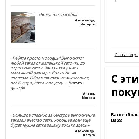
«Большое спасибо»
Александр
,
Ангарск
←
Сетка загр
«Ребята просто молодцы! Выполняют
любой заказ от маленькой сеточки до
огромных сеток. Заказывал у них и
маленький размер и большой на
С эт
спортзал. Обратная связь великолепная,
всё быстро,чётко и по делу.
...
[читать
поку
далее]
»
Антон
,
Москва
Баскетболь
«Большое спасибо за быстрое выполнение
Ds28
заказа.Качество сетки хорошее,если ещё
будет нужна сетка закажу только здесь.»
Александр
,
Калуга