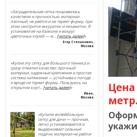
«Заградительная сетка понравилась
качеством и прочностью: материал
плотный, не рвётся и не теряет форму, при
этом смотрится аккуратно и незаметно. Я
установил её на балконе и вокруг
цветочных клумб — м
...
[читать далее]
»
Егор Степанович
,
Москва
«Купил эту сетку для большого тенниса и
сразу отметил качество: прочный
материал, надежные крепления и простая
система натяжения — устойчива к погоде
и вроде не теряет форму. Пользуюсь на
Цена
открытом корт
...
[читать далее]
»
Иван
,
метр
Москва
Оформ
«Купили волейбольную
сетку для дачи — прочная,
укажи
легко устанавливается и
выдерживает сильные
подачи; материал не рвётся