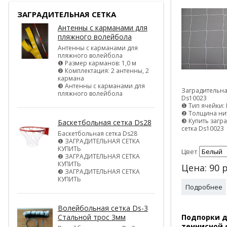
ЗАГРАДИТЕЛЬНАЯ СЕТКА
Антенны с карманами для
пляжного волейбола
Антенны с карманами для
пляжного волейбола
❶ Размер карманов: 1,0 м
❷ Комплектация: 2 антенны, 2
кармана
❸ Антенны с карманами для
Заградительна
пляжного волейбола
Ds10023
❶ Тип ячейки: 
❷ Толщина нит
❸ Купить загр
Баскетбольная сетка Ds28
сетка Ds10023
Баскетбольная сетка Ds28
❶ ЗАГРАДИТЕЛЬНАЯ СЕТКА
КУПИТЬ
Цвет
❷ ЗАГРАДИТЕЛЬНАЯ СЕТКА
КУПИТЬ
Цена:
90
р
❸ ЗАГРАДИТЕЛЬНАЯ СЕТКА
КУПИТЬ
Подробнее
Волейбольная сетка Ds-3
Подпорки 
Стальной трос 3мм
теннисной 