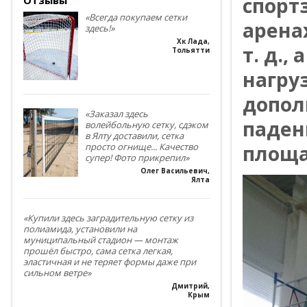
спорт
«Всегда покупаем сетки
арена
здесь!»
Хк Лада
,
т. д.,
Тольятти
нагру
допол
«Заказал здесь
паден
волейбольную сетку, сдэком
в Ялту доставили, сетка
площа
просто огнище... Качество
супер! Фото прикрепил»
Олег Васильевич
,
Ялта
«Купили здесь заградительную сетку из
полиамида, установили на
муниципальный стадион — монтаж
прошёл быстро, сама сетка легкая,
эластичная и не теряет формы даже при
сильном ветре»
Дмитрий
,
Крым