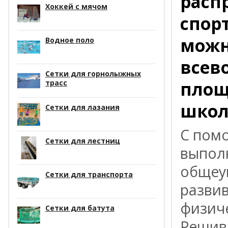
расп
Хоккей с мячом
спор
можн
Водное поло
всев
Сетки для горнолыжных
площ
трасс
школ
Сетки для лазания
С по
Сетки для лестниц
выпол
общеу
Сетки для транспорта
развив
физиче
Сетки для батута
Решив