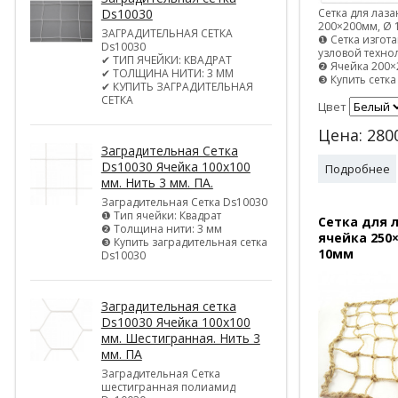
Сетка для лаз
Ds10030
200×200мм, Ø 
ЗАГРАДИТЕЛЬНАЯ СЕТКА
❶ Сетка изгота
Ds10030
узловой техно
✔ ТИП ЯЧЕЙКИ: КВАДРАТ
❷ Ячейка 200
✔ ТОЛЩИНА НИТИ: 3 ММ
❸ Купить сетка
✔ КУПИТЬ ЗАГРАДИТЕЛЬНАЯ
СЕТКА
Цвет
Цена:
280
Заградительная Сетка
Ds10030 Ячейка 100х100
Подробнее
мм. Нить 3 мм. ПА.
Заградительная Сетка Ds10030
❶ Тип ячейки: Квадрат
Сетка для 
❷ Толщина нити: 3 мм
ячейка 250
❸ Купить заградительная сетка
10мм
Ds10030
Заградительная сетка
Ds10030 Ячейка 100х100
мм. Шестигранная. Нить 3
мм. ПА
Заградительная Сетка
шестигранная полиамид