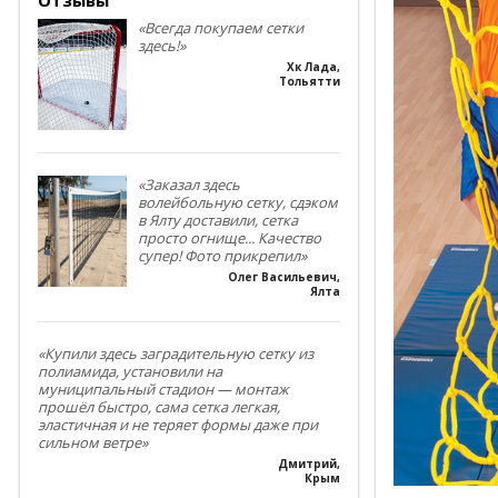
«Всегда покупаем сетки
здесь!»
Хк Лада
,
Тольятти
«Заказал здесь
волейбольную сетку, сдэком
в Ялту доставили, сетка
просто огнище... Качество
супер! Фото прикрепил»
Олег Васильевич
,
Ялта
«Купили здесь заградительную сетку из
полиамида, установили на
муниципальный стадион — монтаж
прошёл быстро, сама сетка легкая,
эластичная и не теряет формы даже при
сильном ветре»
Дмитрий
,
Крым