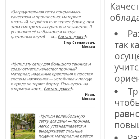
Качес
«Заградительная сетка понравилась
облада
качеством и прочностью: материал
плотный, не рвётся и не теряет форму, при
этом смотрится аккуратно и незаметно. Я
Ра
установил её на балконе и вокруг
цветочных клумб — м
...
[читать далее]
»
так к
Егор Степанович
,
Москва
осуще
учитс
«Купил эту сетку для большого тенниса и
сразу отметил качество: прочный
материал, надежные крепления и простая
ориен
система натяжения — устойчива к погоде
и вроде не теряет форму. Пользуюсь на
Тр
открытом корт
...
[читать далее]
»
Иван
,
чтобы
Москва
равно
«Купили волейбольную
сетку для дачи — прочная,
повы
легко устанавливается и
выдерживает сильные
Ра
подачи; материал не рвётся