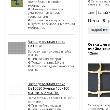
❸ Купить загр
Волейбольные стойки
сетка Ds10020
мобильные
❶ Минимум усилий для
Цвет
установки – максимум
удовольствия.
Цена:
90
р
❷ Порошковая покраска.
❸ Купить волейбольные стойки
мобильные
Подробнее
Заградительная сетка
Сетка для 
Ds10020
ячейка 150
Заградительная сетка ячейка
12мм
Ds10020
❶ Тип ячейки: Квадрат
❷ Толщина нити: 2,0 мм
❸ Купить заградительная сетка
Ds10020
Заградительная сетка
Ds10020 Ячейка 100х100
мм. Нить 2 мм. ПА.
Заградительная сетка Ds10020
полиамид
Сетка для лаз
❶ Тип ячейки: Квадрат
150×150мм, Ø 
❷ Толщина нити: 2 мм