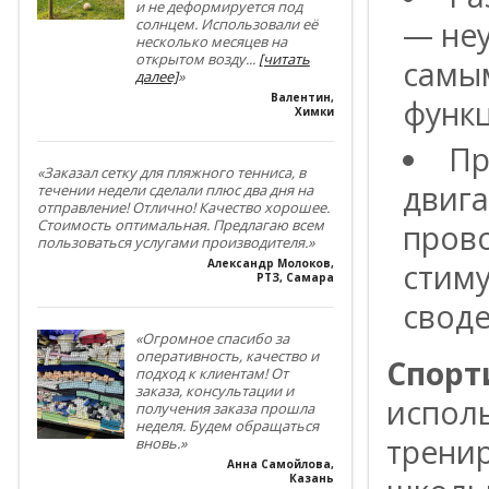
и не деформируется под
— неу
солнцем. Использовали её
несколько месяцев на
открытом возду
...
[читать
самы
далее]
»
Валентин
,
функ
Химки
Пр
«Заказал сетку для пляжного тенниса, в
двига
течении недели сделали плюс два дня на
отправление! Отлично! Качество хорошее.
Стоимость оптимальная. Предлагаю всем
прово
пользоваться услугами производителя.»
Александр Молоков
,
стим
РТЗ, Самара
своде
«Огромное спасибо за
оперативность, качество и
Спорт
подход к клиентам! От
заказа, консультации и
исполь
получения заказа прошла
неделя. Будем обращаться
тренир
вновь.»
Анна Самойлова
,
Казань