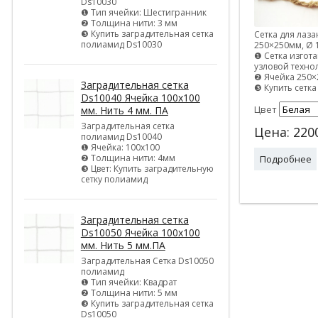
Ds10030
❶ Тип ячейки: Шестигранник
❷ Толщина нити: 3 мм
❸ Купить заградительная сетка
Сетка для лаз
полиамид Ds10030
250×250мм, Ø 
❶ Сетка изгота
узловой техно
❷ Ячейка 250
Заградительная сетка
❸ Купить сетка
Ds10040 Ячейка 100х100
Цвет
мм. Нить 4 мм. ПА
Заградительная сетка
Цена:
220
полиамид Ds10040
❶ Ячейка: 100х100
❷ Толщина нити: 4мм
Подробнее
❸ Цвет: Купить заградительную
сетку полиамид
Заградительная сетка
Ds10050 Ячейка 100х100
мм. Нить 5 мм.ПА
Заградительная Сетка Ds10050
полиамид
❶ Тип ячейки: Квадрат
❷ Толщина нити: 5 мм
❸ Купить заградительная сетка
Ds10050