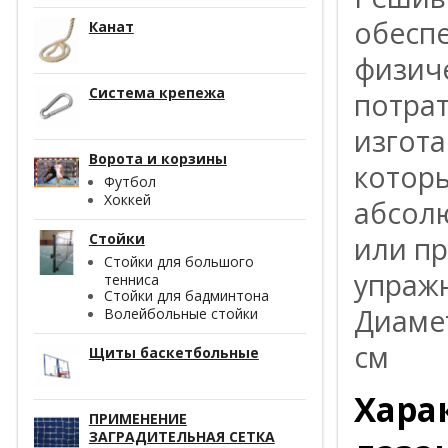
обесп
Канат
физиче
Система крепежа
потрат
изгота
Ворота и корзины
котор
Футбол
Хоккей
абсолю
Стойки
или п
Стойки для большого
упраж
тенниса
Стойки для бадминтона
Диамет
Волейбольные стойки
см
Щиты баскетбольные
Хара
ПРИМЕНЕНИЕ
ЗАГРАДИТЕЛЬНАЯ СЕТКА