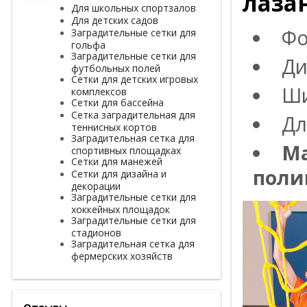
лаза
Для школьных спортзалов
Для детских садов
Фо
Заградительные сетки для
гольфа
Заградительные сетки для
Ди
футбольных полей
Сетки для детских игровых
Ши
комплексов
Сетки для бассейна
Сетка заградительная для
Дл
теннисных кортов
Заградительная сетка для
Ма
спортивных площадках
Сетки для манежей
поли
Сетки для дизайна и
декорации
Заградительные сетки для
хоккейных площадок
Заградительные сетки для
стадионов
Заградительная сетка для
фермерских хозяйств
Отзывы