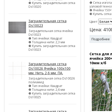
❶ Сетка изгота
❸ Купить заградительная сетка
узловой техно
Ds10020
❷ Ячейка 150
❸ Купить сетка
Заградительная сетка
Цвет
Ds10023
Цена:
410
Заградительная сетка ячейка
Ds10023
❶ Тип ячейки: Квадрат
Подробнее
❷ Толщина нити: 2,3 мм
❸ Купить заградительная сетка
Ds10023
Сетка для 
ячейка 200
10мм х/б
Заградительная сетка
Ds10026 Ячейка 100х100
мм. Нить 2,6 мм. ПА.
Заградительная сетка Ds10026
полиамид
❶ Тип ячейки: Квадрат
❷ Толщина нити: 2,6 мм
❸ Купить заградительная сетка
Ds10025
Заградительная сетка