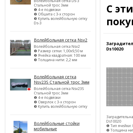
Волейбольная сетка Ds-3
С эт
Стальной трос 3мм
❶ 4-е подвязки
❷ Обшита с 3-х сторон
поку
❸ Купить волейбольную сетку
Ds-3
Волейбольная сетка Nsv2
Заградител
Волейбольная сетка Nsv2
Ds10020
❶ Размер сетки: 1,00х9,50 м
❷ Ячейка квадратная: 100 мм
❸ Толщина нити: 2,2 мм
Волейбольная сетка
Nsv23S Стальной трос 3мм
Волейбольная сетка Nsv23S
Стальной трос 3мм
❶ 4-е подвязки
❷ Оверлок с 3-х сторон
❸ Купить волейбольную сетку
Заградительна
Ds10020
Волейбольные стойки
❶ Тип ячейки: 
мобильные
❷ Толщина нит