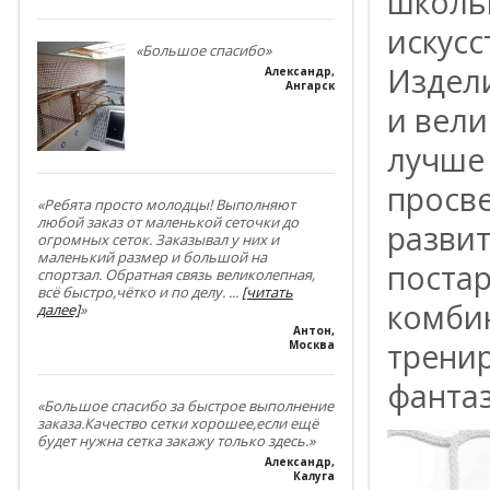
школьн
искусс
«Большое спасибо»
Издел
Александр
,
Ангарск
и вели
лучше
просве
«Ребята просто молодцы! Выполняют
любой заказ от маленькой сеточки до
развит
огромных сеток. Заказывал у них и
маленький размер и большой на
поста
спортзал. Обратная связь великолепная,
всё быстро,чётко и по делу.
...
[читать
комби
далее]
»
Антон
,
тренир
Москва
фанта
«Большое спасибо за быстрое выполнение
заказа.Качество сетки хорошее,если ещё
будет нужна сетка закажу только здесь.»
Александр
,
Калуга