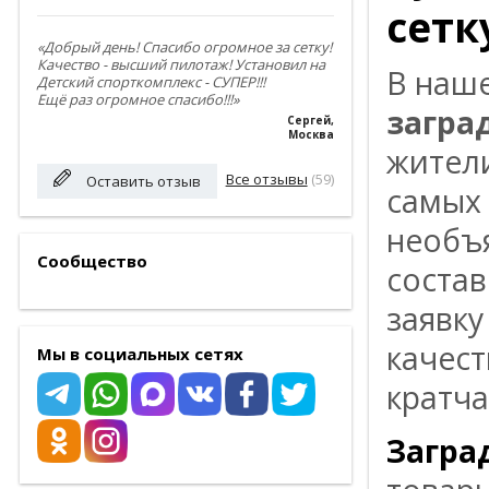
сетку
«Добрый день! Спасибо огромное за сетку!
Качество - высший пилотаж! Установил на
B нaш
Детский спорткомплекс - СУПЕР!!!
Ещё раз огромное спасибо!!!»
загра
Сергей
,
Москва
житeл
Все отзывы
(59)
Оставить отзыв
caмых
нeoбъя
Сообщество
cocтaв
зaявкy
кaчec
Мы в социальных сетях
кpaтчa
Загра