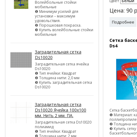
Цвет
Волейбольные стойки
мобильные
Цена:
90
р
❶ Минимум усилий для
установки – максимум
удовольствия.
Подробнее
❷ Порошковая покраска.
❸ Купить волейбольные стойки
мобильные
Сетка баск
Ds4
Заградительная сетка
Ds10020
Заградительная сетка ячейка
Ds10020
❶ Тип ячейки: Квадрат
❷ Толщина нити: 2,0 мм
❸ Купить заградительная сетка
Ds10020
Заградительная сетка
Ds10020 Ячейка 100х100
Сетка баскетб
❶ Материал: к
мм. Нить 2 мм. ПА.
поллипропиле
Заградительная сетка Ds10020
❷ Толщина нит
полиамид
❸ Купить сетку
❶ Тип ячейки: Квадрат
баскетбольног
❷ Толщина нити: 2 мм