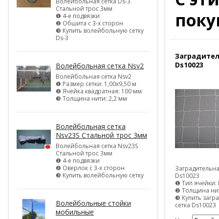
Волейбольная сетка Ds-3
Стальной трос 3мм
поку
❶ 4-е подвязки
❷ Обшита с 3-х сторон
❸ Купить волейбольную сетку
Ds-3
Заградител
Ds10023
Волейбольная сетка Nsv2
Волейбольная сетка Nsv2
❶ Размер сетки: 1,00х9,50 м
❷ Ячейка квадратная: 100 мм
❸ Толщина нити: 2,2 мм
Волейбольная сетка
Nsv23S Стальной трос 3мм
Волейбольная сетка Nsv23S
Стальной трос 3мм
❶ 4-е подвязки
❷ Оверлок с 3-х сторон
Заградительна
❸ Купить волейбольную сетку
Ds10023
❶ Тип ячейки: 
❷ Толщина нит
❸ Купить загр
Волейбольные стойки
сетка Ds10023
мобильные