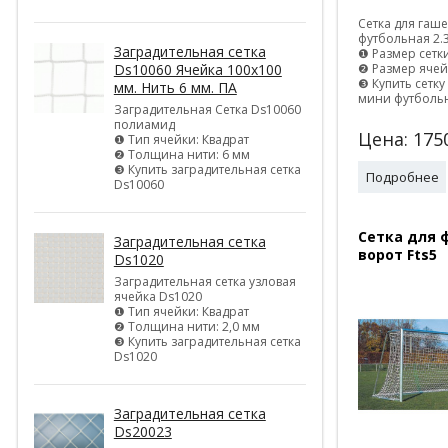
Сетка для гаш
футбольная 2.
Заградительная сетка
❶ Размер сетки 
❷ Размер ячей
Ds10060 Ячейка 100х100
❸ Купить сетку
мм. Нить 6 мм. ПА
мини футболь
Заградительная Сетка Ds10060
полиамид
Цена:
175
❶ Тип ячейки: Квадрат
❷ Толщина нити: 6 мм
❸ Купить заградительная сетка
Подробнее
Ds10060
Сетка для 
Заградительная сетка
ворот Fts5
Ds1020
Заградительная сетка узловая
ячейка Ds1020
❶ Тип ячейки: Квадрат
❷ Толщина нити: 2,0 мм
❸ Купить заградительная сетка
Ds1020
Заградительная сетка
Ds20023