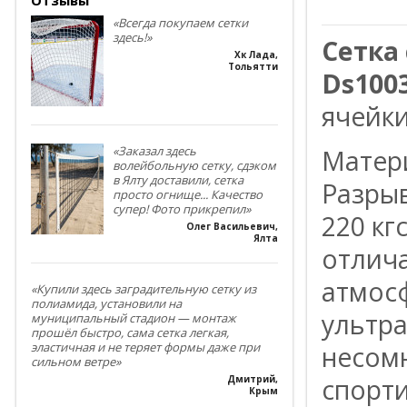
«Всегда покупаем сетки
здесь!»
Сетка
Хк Лада
,
Тольятти
Ds100
ячейки
«Заказал здесь
Матери
волейбольную сетку, сдэком
в Ялту доставили, сетка
Разрыв
просто огнище... Качество
супер! Фото прикрепил»
220 кг
Олег Васильевич
,
Ялта
отлич
атмос
«Купили здесь заградительную сетку из
полиамида, установили на
ультр
муниципальный стадион — монтаж
прошёл быстро, сама сетка легкая,
эластичная и не теряет формы даже при
несом
сильном ветре»
спорт
Дмитрий
,
Крым