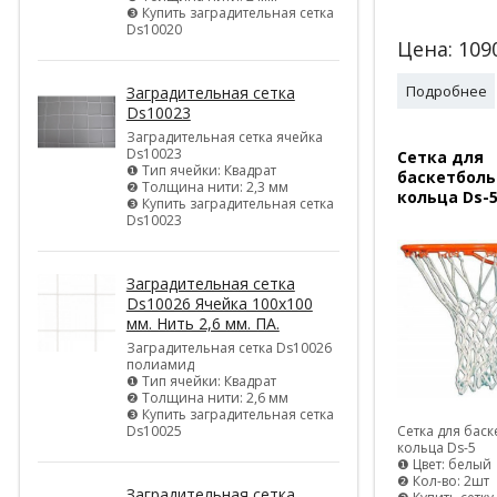
❸ Купить заградительная сетка
Ds10020
Цена:
109
Подробнее
Заградительная сетка
Ds10023
Заградительная сетка ячейка
Ds10023
Сетка для
❶ Тип ячейки: Квадрат
баскетболь
❷ Толщина нити: 2,3 мм
кольца Ds-
❸ Купить заградительная сетка
Ds10023
Заградительная сетка
Ds10026 Ячейка 100х100
мм. Нить 2,6 мм. ПА.
Заградительная сетка Ds10026
полиамид
❶ Тип ячейки: Квадрат
❷ Толщина нити: 2,6 мм
❸ Купить заградительная сетка
Ds10025
Сетка для бас
кольца Ds-5
❶ Цвет: белый
❷ Кол-во: 2шт
Заградительная сетка