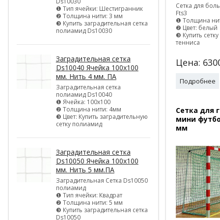
Ds10030
Сетка для бол
❶ Тип ячейки: Шестигранник
Fts3
❷ Толщина нити: 3 мм
❶ Толщина нит
❸ Купить заградительная сетка
❷ Цвет: белый
полиамид Ds10030
❸ Купить сетк
тенниса
Заградительная сетка
Цена:
630
Ds10040 Ячейка 100х100
мм. Нить 4 мм. ПА
Подробнее
Заградительная сетка
полиамид Ds10040
❶ Ячейка: 100х100
❷ Толщина нити: 4мм
Сетка для 
❸ Цвет: Купить заградительную
мини футбо
сетку полиамид
мм
Заградительная сетка
Ds10050 Ячейка 100х100
мм. Нить 5 мм.ПА
Заградительная Сетка Ds10050
полиамид
❶ Тип ячейки: Квадрат
❷ Толщина нити: 5 мм
❸ Купить заградительная сетка
Ds10050