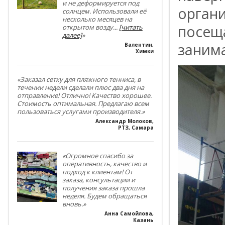
и не деформируется под
органи
солнцем. Использовали её
несколько месяцев на
посещ
открытом возду
...
[читать
далее]
»
заним
Валентин
,
Химки
«Заказал сетку для пляжного тенниса, в
течении недели сделали плюс два дня на
отправление! Отлично! Качество хорошее.
Стоимость оптимальная. Предлагаю всем
пользоваться услугами производителя.»
Александр Молоков
,
РТЗ, Самара
«Огромное спасибо за
оперативность, качество и
подход к клиентам! От
заказа, консультации и
получения заказа прошла
неделя. Будем обращаться
вновь.»
Анна Самойлова
,
Казань