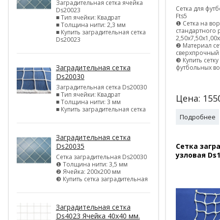
Заградительная сетка ячейка
Сетка для фут
Ds20023
Fts5
■ Тип ячейки: Квадрат
❶ Сетка на во
■ Толщина нити: 2,3 мм
стандартного 
■ Купить заградительная сетка
2,50х7,50х1,00
Ds20023
❷ Материал се
сверхпрочный
❸ Купить сетку
Заградительная сетка
футбольных во
Ds20030
Заградительная сетка Ds20030
■ Тип ячейки: Квадрат
Цена:
155
■ Толщина нити: 3 мм
■ Купить заградительная сетка
Подробнее
Заградительная сетка
Ds20035
Сетка загр
узловая Ds1
Сетка заградительная Ds20030
❶ Толщина нити: 3,5 мм
❷ Ячейка: 200х200 мм
❸ Купить сетка заградительная
Заградительная сетка
Ds4023 Ячейка 40х40 мм.