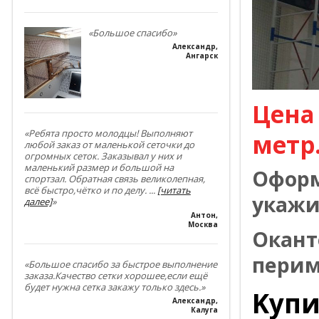
«Большое спасибо»
Александр
,
Ангарск
Цена
«Ребята просто молодцы! Выполняют
метр
любой заказ от маленькой сеточки до
огромных сеток. Заказывал у них и
маленький размер и большой на
Оформ
спортзал. Обратная связь великолепная,
всё быстро,чётко и по делу.
...
[читать
укажи
далее]
»
Антон
,
Москва
Окант
перим
«Большое спасибо за быстрое выполнение
заказа.Качество сетки хорошее,если ещё
будет нужна сетка закажу только здесь.»
Kyпи
Александр
,
Калуга