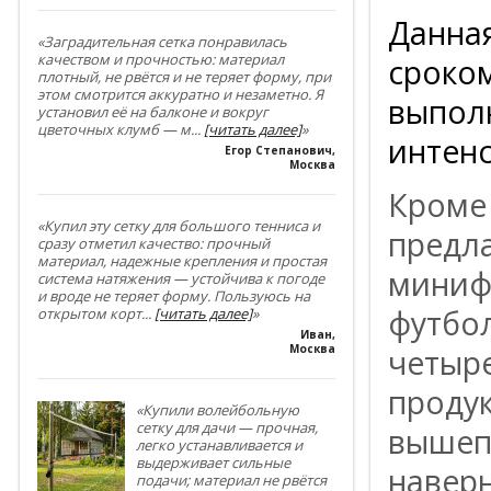
Данна
«Заградительная сетка понравилась
качеством и прочностью: материал
сроком
плотный, не рвётся и не теряет форму, при
этом смотрится аккуратно и незаметно. Я
выполн
установил её на балконе и вокруг
цветочных клумб — м
...
[читать далее]
»
интенс
Егор Степанович
,
Москва
Кром
«Купил эту сетку для большого тенниса и
предла
сразу отметил качество: прочный
материал, надежные крепления и простая
миниф
система натяжения — устойчива к погоде
и вроде не теряет форму. Пользуюсь на
футбо
открытом корт
...
[читать далее]
»
Иван
,
Москва
четыр
продук
«Купили волейбольную
сетку для дачи — прочная,
вышеп
легко устанавливается и
выдерживает сильные
наверн
подачи; материал не рвётся