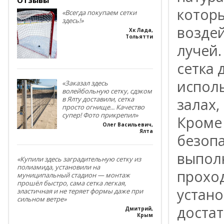
которы
«Всегда покупаем сетки
здесь!»
возде
Хк Лада
,
Тольятти
лучей.
сетка 
исполь
«Заказал здесь
волейбольную сетку, сдэком
в Ялту доставили, сетка
залах,
просто огнище... Качество
супер! Фото прикрепил»
Кроме 
Олег Васильевич
,
Ялта
безопа
выполн
«Купили здесь заградительную сетку из
полиамида, установили на
проход
муниципальный стадион — монтаж
прошёл быстро, сама сетка легкая,
устан
эластичная и не теряет формы даже при
сильном ветре»
достат
Дмитрий
,
Крым