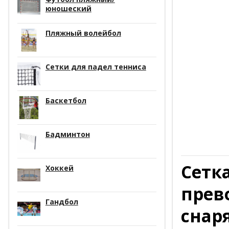
юношеский
Пляжный волейбол
Сетки для падел тенниса
Баскетбол
Бадминтон
Сетк
Хоккей
прев
Гандбол
снар