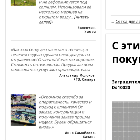
и не деформируется под
солнцем. Использовали её
несколько месяцев на
открытом возду
...
[читать
←
Сетка для л
далее]
»
Валентин
,
Химки
С эт
«Заказал сетку для пляжного тенниса, в
поку
течении недели сделали плюс два дня на
отправление! Отлично! Качество хорошее.
Стоимость оптимальная. Предлагаю всем
пользоваться услугами производителя.»
Александр Молоков
,
РТЗ, Самара
Заградител
Ds10020
«Огромное спасибо за
оперативность, качество и
подход к клиентам! От
заказа, консультации и
получения заказа прошла
неделя. Будем обращаться
вновь.»
Анна Самойлова
,
Казань