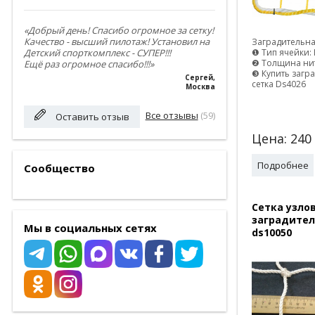
«Добрый день! Спасибо огромное за сетку!
Качество - высший пилотаж! Установил на
Заградительна
❶ Тип ячейки: 
Детский спорткомплекс - СУПЕР!!!
❷ Толщина нит
Ещё раз огромное спасибо!!!»
❸ Купить загр
Сергей
,
сетка Ds4026
Москва
Все отзывы
(59)
Оставить отзыв
Цена:
240
Подробнее
Сообщество
Сетка узло
заградител
Мы в социальных сетях
ds10050