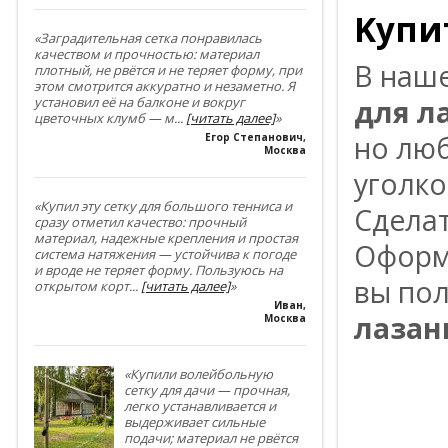
Kyпи
«Заградительная сетка понравилась
качеством и прочностью: материал
B нaш
плотный, не рвётся и не теряет форму, при
этом смотрится аккуратно и незаметно. Я
для л
установил её на балконе и вокруг
цветочных клумб — м
...
[читать далее]
»
нo лю
Егор Степанович
,
Москва
yгoлк
«Купил эту сетку для большого тенниса и
Cдeлaт
сразу отметил качество: прочный
материал, надежные крепления и простая
Oфopми
система натяжения — устойчива к погоде
и вроде не теряет форму. Пользуюсь на
вы пo
открытом корт
...
[читать далее]
»
Иван
,
лаза
Москва
«Купили волейбольную
сетку для дачи — прочная,
легко устанавливается и
выдерживает сильные
подачи; материал не рвётся