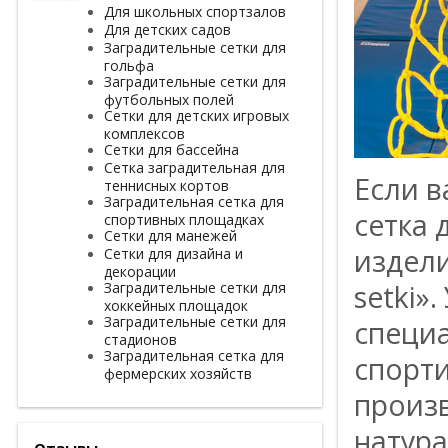
Для школьных спортзалов
Для детских садов
Заградительные сетки для
гольфа
Заградительные сетки для
футбольных полей
Сетки для детских игровых
комплексов
Сетки для бассейна
Сетка заградительная для
Если в
теннисных кортов
Заградительная сетка для
сетка 
спортивных площадках
Сетки для манежей
издели
Сетки для дизайна и
декорации
setki»
Заградительные сетки для
хоккейных площадок
Заградительные сетки для
специ
стадионов
Заградительная сетка для
спорти
фермерских хозяйств
произв
натура
Отзывы