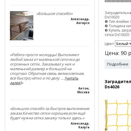
Заградительна
«Большое спасибо»
Ds10020
Александр
,
❶ Тип ячейки: 
Ангарск
❷ Толщина нит
❸ Купить загр
сетка Ds10020
Цвет
Цена:
90
р
«Ребята просто молодцы! Выполняют
любой заказ от маленькой сеточки до
Подробнее
огромных сеток. Заказывал у них и
маленький размер и большой на
спортзал. Обратная связь великолепная,
всё быстро,чётко и по делу.
...
[читать
Заградител
далее]
»
Ds4026
Антон
,
Москва
«Большое спасибо за быстрое выполнение
заказа.Качество сетки хорошее,если ещё
будет нужна сетка закажу только здесь.»
Александр
,
Калуга