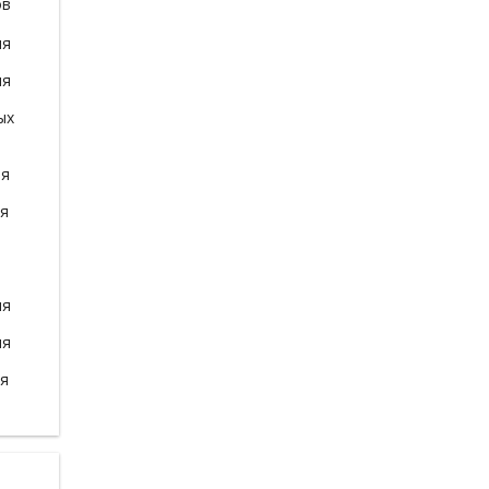
ов
ля
ля
ых
ля
ля
ля
ля
ля