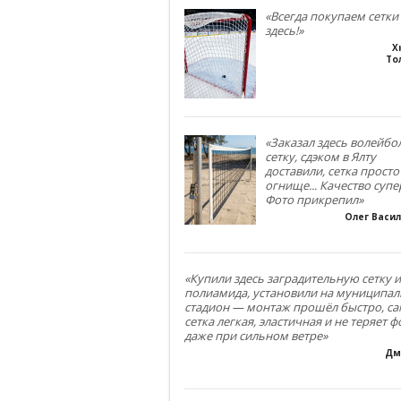
«Всегда покупаем сетки
здесь!»
Х
То
«Заказал здесь волейб
сетку, сдэком в Ялту
доставили, сетка просто
огнище... Качество супе
Фото прикрепил»
Олег Васи
«Купили здесь заградительную сетку и
полиамида, установили на муниципа
стадион — монтаж прошёл быстро, са
сетка легкая, эластичная и не теряет 
даже при сильном ветре»
Дм