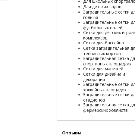
Для школьных спортзал
Для детских садов
Заградительные сетки д
гольфа
Заградительные сетки д
футбольных полей
Сетки для детских игров
комплексов
Сетки для бассейна
Сетка заградительная д
теннисных кортов
Заградительная сетка д
спортивных площадках
Сетки для манежей
Сетки для дизайна и
декорации
Заградительные сетки д
хоккейных площадок
Заградительные сетки д
стадионов
Заградительная сетка д
фермерских хозяйств
Отзывы