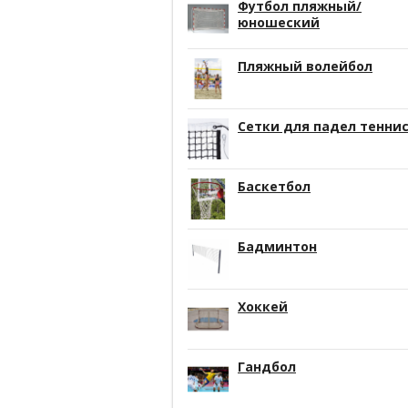
Футбол пляжный/
юношеский
Пляжный волейбол
Сетки для падел тенни
Баскетбол
Бадминтон
Хоккей
Гандбол