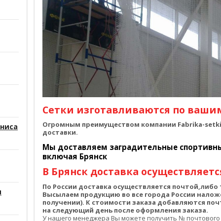
Сетки изготавливаются по ваши
Огромным преимуществом компании Fabrika-setki.
нниса
доставки.
Мы доставляем заградительные спортивные
включая Брянск
В Брянск доставка осуществляется
По России доставка осуществляется почтой,либ
и
Высылаем продукцию во все города России налож
получении). К стоимости заказа добавляются по
на следующий день после оформления заказа.
У нашего менеджера Вы можете получить № почтового