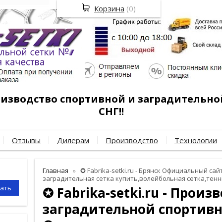
Корзина
(
0
)
роизводство спортивной и заградительно
СНГ!!
Отзывы
Дилерам
Производство
Технологии
Главная
✪ Fabrika-setki.ru - Брянск Официальный сайт
заградительная сетка купить,волейбольная сетка,тенн
✪ Fabrika-setki.ru - Произ
заградительной спортивн