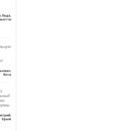
к Лада
,
льятти
ольную
р!
льевич
,
Ялта
з
льный
ма
формы
итрий
,
Крым