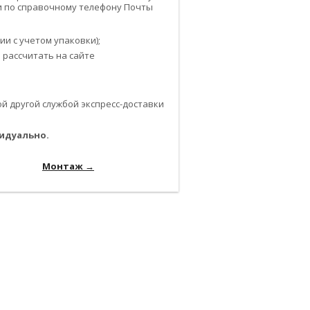
или по справочному телефону Почты
и с учетом упаковки);
 рассчитать на сайте
 другой службой экспресс-доставки
идуально.
-------------------------------------------------------------
---------------
Монтаж →