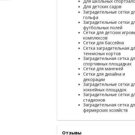
Для школьных спортзал
Для детских садов
Заградительные сетки д
гольфа
Заградительные сетки д
футбольных полей
Сетки для детских игров
комплексов
Сетки для бассейна
Сетка заградительная д
теннисных кортов
Заградительная сетка д
спортивных площадках
Сетки для манежей
Сетки для дизайна и
декорации
Заградительные сетки д
хоккейных площадок
Заградительные сетки д
стадионов
Заградительная сетка д
фермерских хозяйств
Отзывы