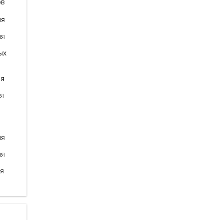
ов
ля
ля
ых
ля
ля
ля
ля
ля