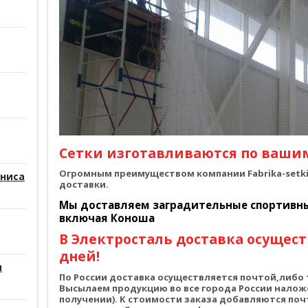
Сетки изготавливаются по ваши
Огромным преимуществом компании Fabrika-setki.
нниса
доставки.
Мы доставляем заградительные спортивные
включая Коноша
В Электросталь доставка осущест
дней!
и
По России доставка осуществляется почтой,либ
Высылаем продукцию во все города России налож
получении). К стоимости заказа добавляются по