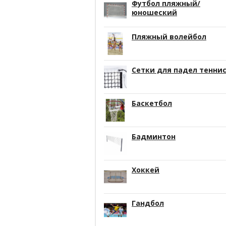
Футбол пляжный/
юношеский
Пляжный волейбол
Сетки для падел тенни
Баскетбол
Бадминтон
Хоккей
Гандбол