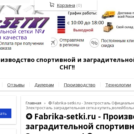
Корзина
(
0
)
роизводство спортивной и заградительно
СНГ!!
Отзывы
Дилерам
Производство
Технологии
Главная
✪ Fabrika-setki.ru - Электросталь Официальны
Электросталь заградительная сетка купить,волейбольн
✪ Fabrika-setki.ru - Произ
заградительной спортивн