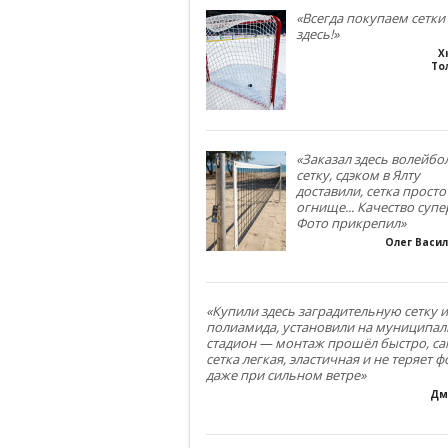
«Всегда покупаем сетки
здесь!»
Х
То
«Заказал здесь волейб
сетку, сдэком в Ялту
доставили, сетка просто
огнище... Качество супе
Фото прикрепил»
Олег Васи
«Купили здесь заградительную сетку и
полиамида, установили на муниципа
стадион — монтаж прошёл быстро, са
сетка легкая, эластичная и не теряет 
даже при сильном ветре»
Дм