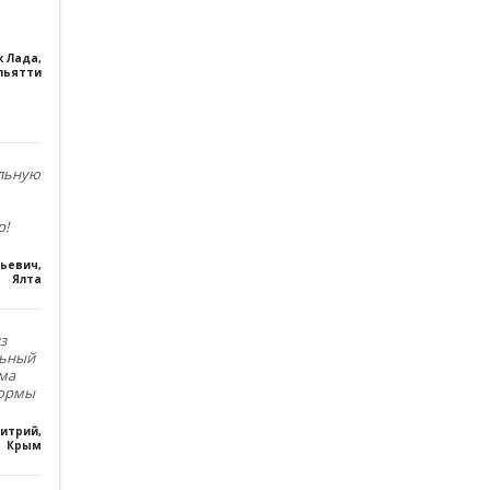
к Лада
,
льятти
ольную
р!
льевич
,
Ялта
з
льный
ма
формы
итрий
,
Крым