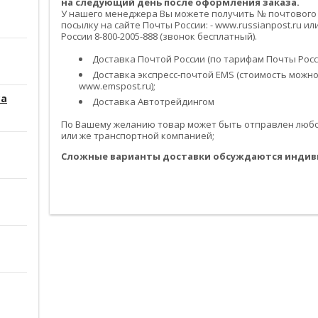
на следующий день после оформления заказа.
У нашего менеджера Вы можете получить № почтового
посылку на сайте Почты России: - www.russianpost.ru 
России 8-800-2005-888 (звонок бесплатный).
Доставка Почтой России (по тарифам Почты Росси
Доставка экспресс-почтой EMS (стоимость можно
www.emspost.ru);
са
Доставка Автотрейдингом
По Вашему желанию товар может быть отправлен любой
или же транспортной компанией;
Сложные варианты доставки обсуждаются индив
------------------------------------------------------------------------------------------
------------------------------------------------------------------------------------------