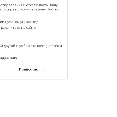
 отправления и отслеживать Вашу
или по справочному телефону Почты
и с учетом упаковки);
 рассчитать на сайте
 другой службой экспресс-доставки
идуально.
-------------------------------------------------------------
------------------
Прайс-лист →