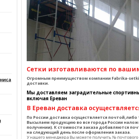
Сетки изготавливаются по ваши
Огромным преимуществом компании Fabrika-setki.
нниса
доставки.
Мы доставляем заградительные спортивные
включая Ереван
В Ереван доставка осуществляется
По России доставка осуществляется почтой,либ
и
Высылаем продукцию во все города России налож
получении). К стоимости заказа добавляются по
на следующий день после оформления заказа.
У нашего менеджера Вы можете получить № почтового