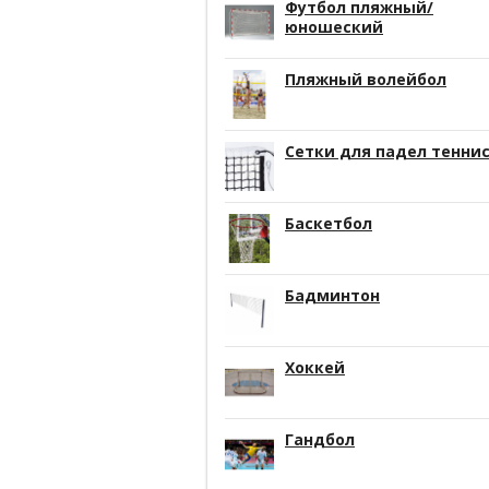
Футбол пляжный/
юношеский
Пляжный волейбол
Сетки для падел тенни
Баскетбол
Бадминтон
Хоккей
Гандбол