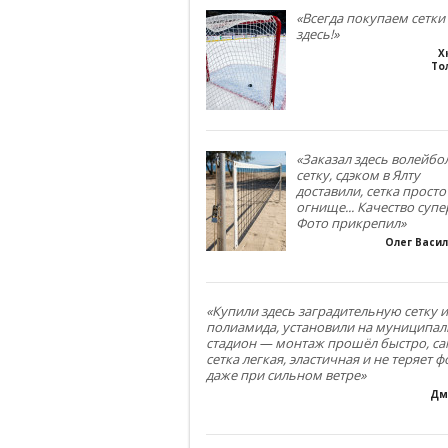
«Всегда покупаем сетки
здесь!»
Х
То
«Заказал здесь волейб
сетку, сдэком в Ялту
доставили, сетка просто
огнище... Качество супе
Фото прикрепил»
Олег Васи
«Купили здесь заградительную сетку и
полиамида, установили на муниципа
стадион — монтаж прошёл быстро, са
сетка легкая, эластичная и не теряет 
даже при сильном ветре»
Дм