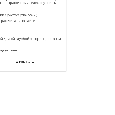
или по справочному телефону Почты
и с учетом упаковки);
 рассчитать на сайте
 другой службой экспресс-доставки
идуально.
-------------------------------------------------------------
---------------
Отзывы →