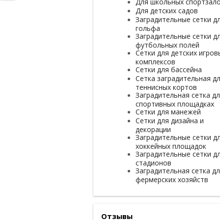
Для школьных спортзал
Для детских садов
Заградительные сетки д
гольфа
Заградительные сетки д
футбольных полей
Сетки для детских игров
комплексов
Сетки для бассейна
Сетка заградительная д
теннисных кортов
Заградительная сетка д
спортивных площадках
Сетки для манежей
Сетки для дизайна и
декорации
Заградительные сетки д
хоккейных площадок
Заградительные сетки д
стадионов
Заградительная сетка д
фермерских хозяйств
Отзывы