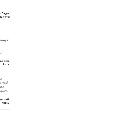
к Лада
,
льятти
ольную
р!
льевич
,
Ялта
з
льный
ма
формы
итрий
,
Крым