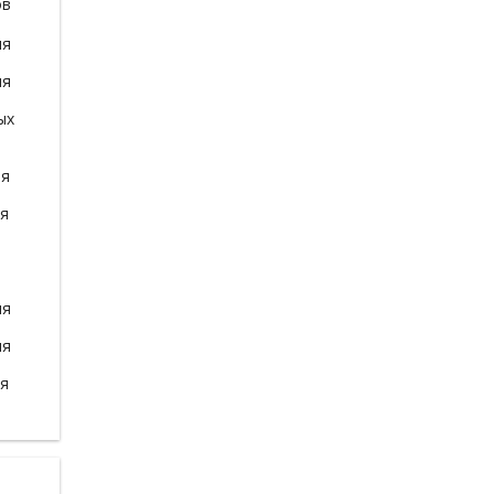
ов
ля
ля
ых
ля
ля
ля
ля
ля