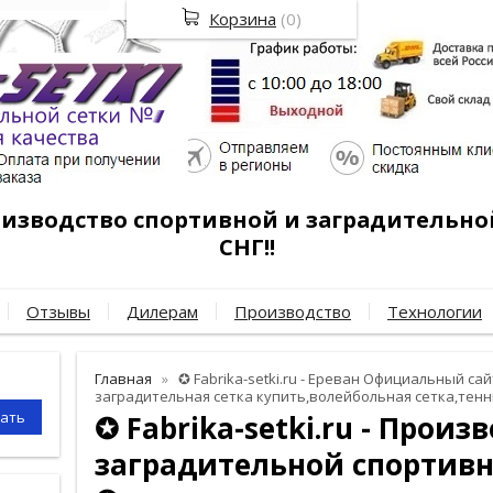
Корзина
(
0
)
роизводство спортивной и заградительно
СНГ!!
Отзывы
Дилерам
Производство
Технологии
Главная
✪ Fabrika-setki.ru - Ереван Официальный сайт
заградительная сетка купить,волейбольная сетка,тенн
✪ Fabrika-setki.ru - Произ
заградительной спортивн