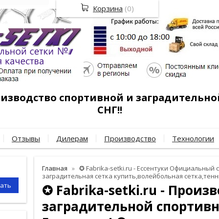
Корзина
(
0
)
роизводство спортивной и заградительно
СНГ!!
Отзывы
Дилерам
Производство
Технологии
Главная
✪ Fabrika-setki.ru - Ессентуки Официальный с
заградительная сетка купить,волейбольная сетка,тенн
✪ Fabrika-setki.ru - Произ
заградительной спортивн