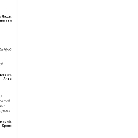
к Лада
,
льятти
ольную
р!
льевич
,
Ялта
з
льный
ма
формы
итрий
,
Крым