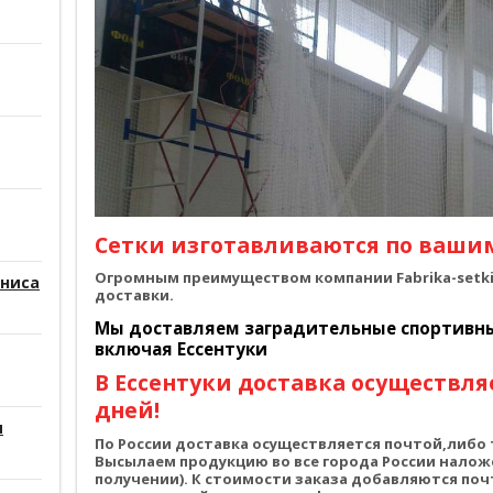
Сетки изготавливаются по ваши
Огромным преимуществом компании Fabrika-setki.
нниса
доставки.
Мы доставляем заградительные спортивные
включая Ессентуки
В Ессентуки доставка осуществляе
дней!
и
По России доставка осуществляется почтой,либ
Высылаем продукцию во все города России налож
получении). К стоимости заказа добавляются по