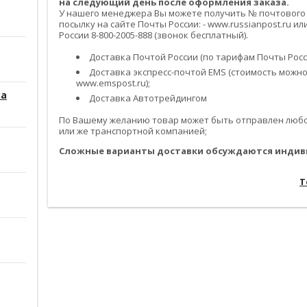
на следующий день после оформления заказа.
У нашего менеджера Вы можете получить № почтового
посылку на сайте Почты России: - www.russianpost.ru 
России 8-800-2005-888 (звонок бесплатный).
Доставка Почтой России (по тарифам Почты Росси
Доставка экспресс-почтой EMS (стоимость можно
www.emspost.ru);
са
Доставка Автотрейдингом
По Вашему желанию товар может быть отправлен любой
или же транспортной компанией;
Сложные варианты доставки обсуждаются индив
------------------------------------------------------------------------------------------
---------------------------------------------------------------------------------------
Т