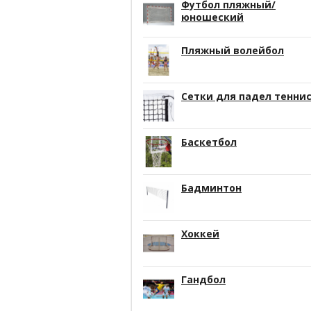
Футбол пляжный/
юношеский
Пляжный волейбол
Сетки для падел тенни
Баскетбол
Бадминтон
Хоккей
Гандбол