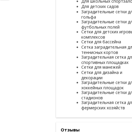
Для школьных спортзал
Для детских садов
Заградительные сетки д
гольфа
Заградительные сетки д
футбольных полей
Сетки для детских игров
комплексов
Сетки для бассейна
Сетка заградительная д
теннисных кортов
Заградительная сетка д
спортивных площадках
Сетки для манежей
Сетки для дизайна и
декорации
Заградительные сетки д
хоккейных площадок
Заградительные сетки д
стадионов
Заградительная сетка д
фермерских хозяйств
Отзывы