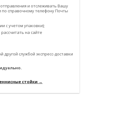
 отправления и отслеживать Вашу
или по справочному телефону Почты
и с учетом упаковки);
 рассчитать на сайте
 другой службой экспресс-доставки
идуально.
-------------------------------------------------------------
еннисные стойки →