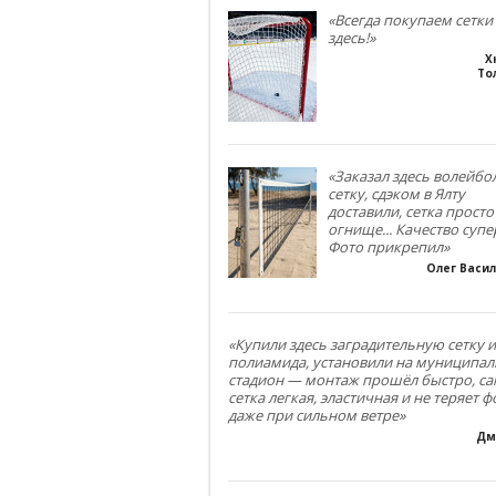
«Всегда покупаем сетки
здесь!»
Х
То
«Заказал здесь волейб
сетку, сдэком в Ялту
доставили, сетка просто
огнище... Качество супе
Фото прикрепил»
Олег Васи
«Купили здесь заградительную сетку и
полиамида, установили на муниципа
стадион — монтаж прошёл быстро, са
сетка легкая, эластичная и не теряет 
даже при сильном ветре»
Дм