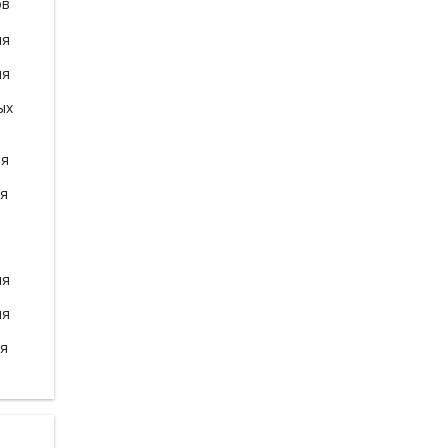
ов
ля
ля
ых
ля
ля
ля
ля
ля