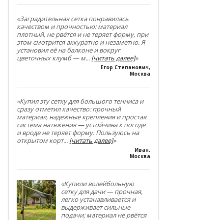
«Заградительная сетка понравилась
качеством и прочностью: материал
плотный, не рвётся и не теряет форму, при
этом смотрится аккуратно и незаметно. Я
установил её на балконе и вокруг
цветочных клумб — м
...
[читать далее]
»
Егор Степанович
,
Москва
«Купил эту сетку для большого тенниса и
сразу отметил качество: прочный
материал, надежные крепления и простая
система натяжения — устойчива к погоде
и вроде не теряет форму. Пользуюсь на
открытом корт
...
[читать далее]
»
Иван
,
Москва
«Купили волейбольную
сетку для дачи — прочная,
легко устанавливается и
выдерживает сильные
подачи; материал не рвётся