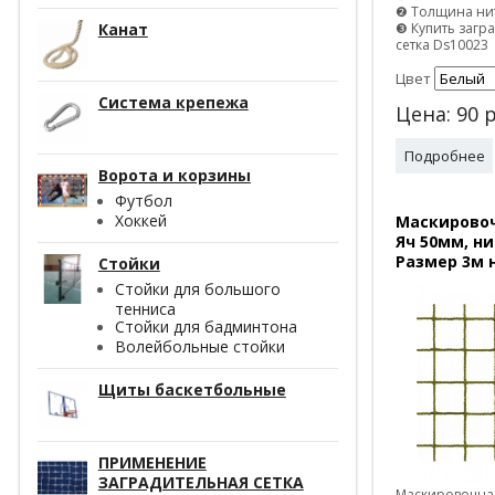
❷ Толщина нит
❸ Купить загр
Канат
сетка Ds10023
Цвет
Система крепежа
Цена:
90
р
Подробнее
Ворота и корзины
Футбол
Хоккей
Маскировоч
Яч 50мм, ни
Размер 3м 
Стойки
Стойки для большого
тенниса
Стойки для бадминтона
Волейбольные стойки
Щиты баскетбольные
ПРИМЕНЕНИЕ
ЗАГРАДИТЕЛЬНАЯ СЕТКА
Маскировочная