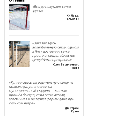
«Всегда покупаем сетки
здесь!»
Хк Лада
,
Тольятти
«Заказал здесь
волейбольную сетку, сдэком
в Ялту доставили, сетка
просто огнище... Качество
супер! Фото прикрепил»
Олег Васильевич
,
Ялта
«Купили здесь заградительную сетку из
полиамида, установили на
муниципальный стадион — монтаж
прошёл быстро, сама сетка легкая,
эластичная и не теряет формы даже при
сильном ветре»
Дмитрий
,
Крым