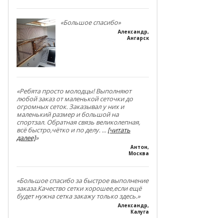
«Большое спасибо»
Александр
,
Ангарск
«Ребята просто молодцы! Выполняют
любой заказ от маленькой сеточки до
огромных сеток. Заказывал у них и
маленький размер и большой на
спортзал. Обратная связь великолепная,
всё быстро,чётко и по делу.
...
[читать
далее]
»
Антон
,
Москва
«Большое спасибо за быстрое выполнение
заказа.Качество сетки хорошее,если ещё
будет нужна сетка закажу только здесь.»
Александр
,
Калуга