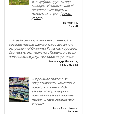
и не деформируется под
солнцем. Использовали её
несколько месяцев на
открытом возду
...
[читать
далее]
»
Валентин
,
Химки
«Заказал сетку для пляжного тенниса, в
течении недели сделали плюс два дня на
отправление! Отлично! Качество хорошее.
Стоимость оптимальная. Предлагаю всем
пользоваться услугами производителя.»
Александр Молоков
,
РТЗ, Самара
«Огромное спасибо за
оперативность, качество и
подход к клиентам! От
заказа, консультации и
получения заказа прошла
неделя. Будем обращаться
вновь.»
Анна Самойлова
,
Казань