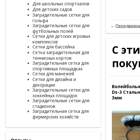
Для школьных спортзалов
Для детских садов
Заградительные сетки для
гольфа
Заградительные сетки для
←
Передвижны
футбольных полей
Сетки для детских игровых
комплексов
С эт
Сетки для бассейна
Сетка заградительная для
теннисных кортов
поку
Заградительная сетка для
спортивных площадках
Сетки для манежей
Сетки для дизайна и
декорации
Волейбольн
Заградительные сетки для
Ds-3 Сталь
хоккейных площадок
3мм
Заградительные сетки для
стадионов
Заградительная сетка для
фермерских хозяйств
Отзывы