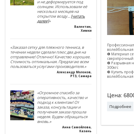
и не деформируется под
солнцем. Использовали её
несколько месяцев на
открытом возду
...
[читать
далее]
»
Валентин
,
Химки
Профессионал
«Заказал сетку для пляжного тенниса, в
волейбольная 
течении недели сделали плюс два дня на
❶ Материал се
отправление! Отлично! Качество хорошее.
сверхпрочный
Стоимость оптимальная. Предлагаю всем
❷ Разрывная н
пользоваться услугами производителя.»
300кгс
❸ Купить про
Александр Молоков
,
волейбольная 
РТЗ, Самара
«Огромное спасибо за
Цена:
680
оперативность, качество и
подход к клиентам! От
Подробнее
заказа, консультации и
получения заказа прошла
неделя. Будем обращаться
вновь.»
Анна Самойлова
,
Казань