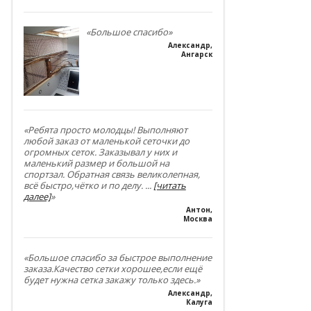
«Большое спасибо»
Александр
,
Ангарск
«Ребята просто молодцы! Выполняют
любой заказ от маленькой сеточки до
огромных сеток. Заказывал у них и
маленький размер и большой на
спортзал. Обратная связь великолепная,
всё быстро,чётко и по делу.
...
[читать
далее]
»
Антон
,
Москва
«Большое спасибо за быстрое выполнение
заказа.Качество сетки хорошее,если ещё
будет нужна сетка закажу только здесь.»
Александр
,
Калуга