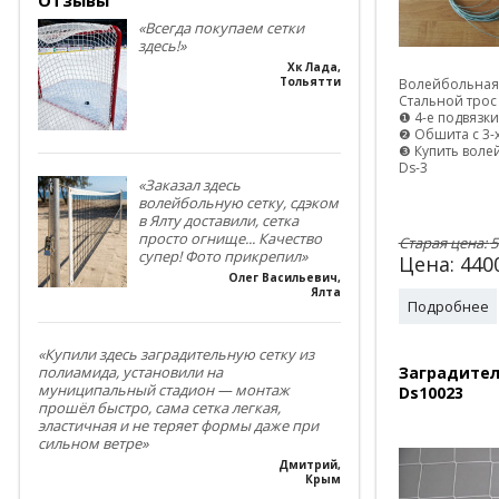
«Всегда покупаем сетки
здесь!»
Хк Лада
,
Тольятти
Волейбольная 
Стальной трос
❶ 4-е подвязки
❷ Обшита с 3-
❸ Купить воле
Ds-3
«Заказал здесь
волейбольную сетку, сдэком
в Ялту доставили, сетка
просто огнище... Качество
Старая цена:
5
супер! Фото прикрепил»
Цена:
440
Олег Васильевич
,
Ялта
Подробнее
«Купили здесь заградительную сетку из
Заградител
полиамида, установили на
муниципальный стадион — монтаж
Ds10023
прошёл быстро, сама сетка легкая,
эластичная и не теряет формы даже при
сильном ветре»
Дмитрий
,
Крым