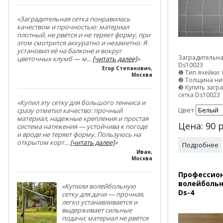
«Заградительная сетка понравилась
качеством и прочностью: материал
плотный, не рвётся и не теряет форму, при
этом смотрится аккуратно и незаметно. Я
установил её на балконе и вокруг
Заградительна
цветочных клумб — м
...
[читать далее]
»
Ds10023
Егор Степанович
,
❶ Тип ячейки: 
Москва
❷ Толщина нит
❸ Купить загр
сетка Ds10023
«Купил эту сетку для большого тенниса и
Цвет
сразу отметил качество: прочный
материал, надежные крепления и простая
Цена:
90
р
система натяжения — устойчива к погоде
и вроде не теряет форму. Пользуюсь на
открытом корт
...
[читать далее]
»
Подробнее
Иван
,
Москва
Профессио
волейбольн
«Купили волейбольную
Ds-4
сетку для дачи — прочная,
легко устанавливается и
выдерживает сильные
подачи; материал не рвётся