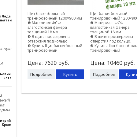
Щит баскетбольный
Щит баскетбольный
к Лада
,
тренировочный 1200×900 мм
тренировочный 1200×90
льятти
❶ Материал: ФСФ
❶ Материал: ФСФ
влагостойкая фанера
влагостойкая фанера
толщиной 18 мм.
толщиной 18 мм.
❷ В щите просверлены
❷ В щите просверлены
отверстия под кольцо.
отверстия под кольцо.
❸ Купить Щит баскетбольный
❸ Купить Щит баскетбол
ольную
тренировочный
тренировочный
Цена:
7620
руб.
Цена:
10460
руб.
р!
Подробнее
Купить
Подробнее
Купи
льевич
,
Ялта
з
льный
ма
формы
итрий
,
Крым