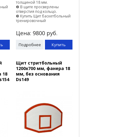
толщиной 18 мм.
ьный
❷ В щите просверлены
отверстия под кольцо.
❸ Купить Щит баскетбольный
тренировочный
Цена:
9800
руб.
ть
Подробнее
Купить
й
Щит стритбольный
1200х700 мм, фанера 18
 18
мм, без основания
s154
Ds149