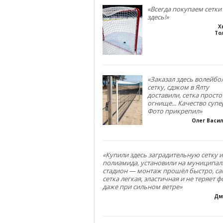
«Всегда покупаем сетки
здесь!»
Х
То
«Заказал здесь волейб
сетку, сдэком в Ялту
доставили, сетка просто
огнище... Качество супе
Фото прикрепил»
Олег Васи
«Купили здесь заградительную сетку и
полиамида, установили на муниципа
стадион — монтаж прошёл быстро, са
сетка легкая, эластичная и не теряет 
даже при сильном ветре»
Дм