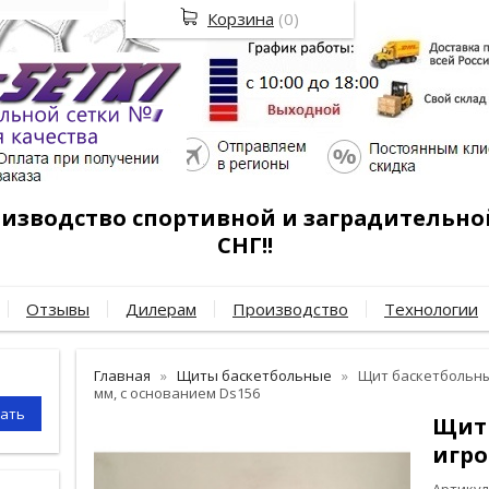
Корзина
(
0
)
роизводство спортивной и заградительно
СНГ!!
Отзывы
Дилерам
Производство
Технологии
Главная
Щиты баскетбольные
Щит баскетбольны
мм, с основанием Ds156
Щит
игр