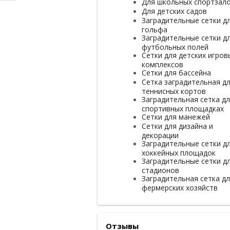
Для школьных спортзал
Для детских садов
Заградительные сетки д
гольфа
Заградительные сетки д
футбольных полей
Сетки для детских игров
комплексов
Сетки для бассейна
Сетка заградительная д
теннисных кортов
Заградительная сетка д
спортивных площадках
Сетки для манежей
Сетки для дизайна и
декорации
Заградительные сетки д
хоккейных площадок
Заградительные сетки д
стадионов
Заградительная сетка д
фермерских хозяйств
Отзывы