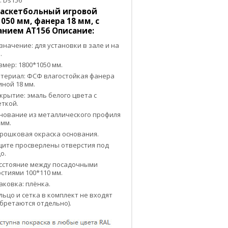
:
Ds156
аскетбольный игровой
050 мм, фанера 18 мм, с
анием АТ156 Описание:
значение: для установки в зале и на
.
змер: 1800*1050 мм.
териал: ФСФ влагостойкая фанера
ной 18 мм.
крытие: эмаль белого цвета с
ткой.
нование из металлического профиля
 мм.
рошковая окраска основания.
щите просверлены отверстия под
о.
сстояние между посадочными
стиями 100*110 мм.
аковка: плёнка.
льцо и сетка в комплект не входят
бретаются отдельно).