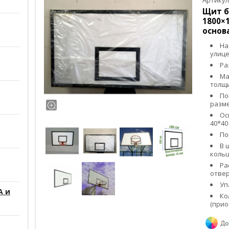
Артикул
Щит б
1800×1
основ
На
улице
Ра
Ма
толщи
По
разме
Ос
40*40
По
В 
кольц
Ра
отвер
Уп
А и
Ко
(прио