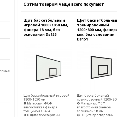
С этим товаром чаще всего покупают
Щит баскетбольный
Щит баскетбольны
игровой 1800×1050 мм,
тренировочный
фанера 18 мм, без
1200×800 мм, фанера
основания Ds155
мм, без основания
Ds151
нниса
Щит баскетбольный игровой
Щит баскетбольный
1800×1050 мм
тренировочный 1200×80
❶ Материал: ФСФ
❶ Материал: ФСФ
влагостойкая фанера
влагостойкая фанера
толщиной 18 мм.
толщиной 18 мм.
❷ В щите просверлены
❷ В щите просверлены