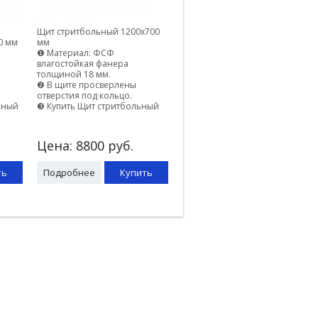
Щит стритбольный 1200х700
0 мм
мм
❶ Материал: ФСФ
влагостойкая фанера
толщиной 18 мм.
❷ В щите просверлены
отверстия под кольцо.
ьный
❸ Купить Щит стритбольный
Цена:
8800
руб.
ть
Подробнее
Купить