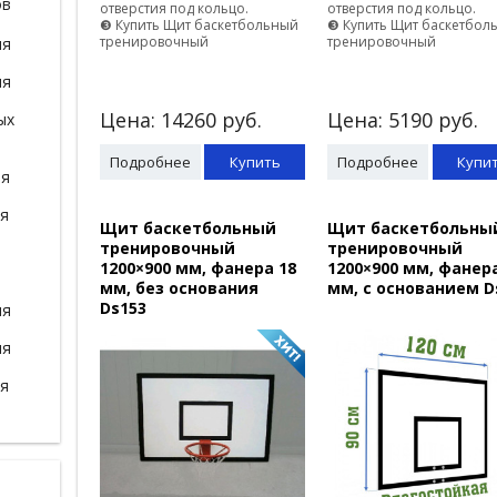
ов
отверстия под кольцо.
отверстия под кольцо.
❸ Купить Щит баскетбольный
❸ Купить Щит баскетбол
тренировочный
тренировочный
ля
ля
Цена:
14260
руб.
Цена:
5190
руб.
ых
Подробнее
Купить
Подробнее
Купи
ля
ля
Щит баскетбольный
Щит баскетбольны
тренировочный
тренировочный
1200×900 мм, фанера 18
1200×900 мм, фанера
мм, без основания
мм, с основанием D
Ds153
ля
ля
ля