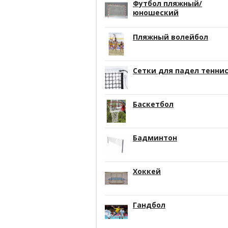
Футбол пляжный/
юношеский
Пляжный волейбол
Сетки для падел тенни
Баскетбол
Бадминтон
Хоккей
Гандбол