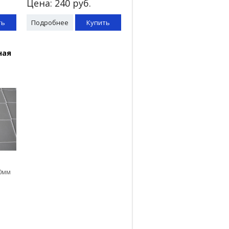
Цена:
240
руб.
ть
Подробнее
Купить
ная
00мм
я