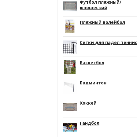
Футбол пляжный/
юношеский
Пляжный волейбол
Сетки для падел тенни
Баскетбол
Бадминтон
Хоккей
Гандбол