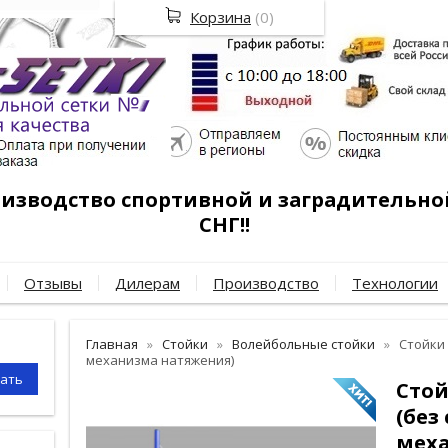
Корзина
(
0
)
роизводство спортивной и заградительно
СНГ!!
Отзывы
Дилерам
Производство
Технологии
Главная
Стойки
Волейбольные стойки
Стойки
механизма натяжения)
Сто
(без
мех