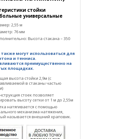
теристики стойки
больные универсальные
змер: 2,55 м
аметр: 76 мм
полнительно: Высота стакана – 350
 также могут использоваться для
тона и тенниса.
вливаются преимущественно на
ых площадках.
щая высота стойки 2,9м (с
авливаемой в стаканы частью
и)
нструкция стоек позволяет
ировать высоту сетки от 1 м до 2,55м
тка натягивается с помощью
ального механизма натяжения,
ый называется внешний храповик.