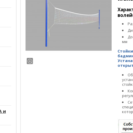
Харак
волей
Ра
Ди
До
мм
Стойки
бадмин
Устана
открыт
Об
устан
стойк
Ко
регул
Се
специ
А и
котор