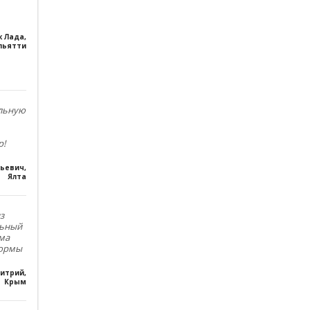
к Лада
,
льятти
ольную
р!
льевич
,
Ялта
з
льный
ма
формы
итрий
,
Крым