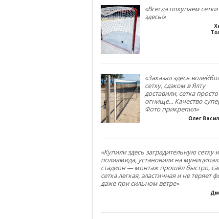
«Всегда покупаем сетки
здесь!»
Х
То
«Заказал здесь волейб
сетку, сдэком в Ялту
доставили, сетка просто
огнище... Качество супе
Фото прикрепил»
Олег Васи
«Купили здесь заградительную сетку и
полиамида, установили на муниципа
стадион — монтаж прошёл быстро, са
сетка легкая, эластичная и не теряет 
даже при сильном ветре»
Дм