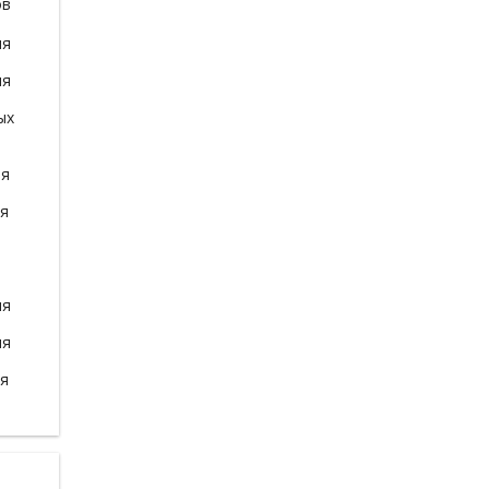
ов
ля
ля
ых
ля
ля
ля
ля
ля