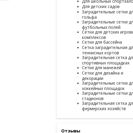
Для школьных спортзал
Для детских садов
Заградительные сетки д
гольфа
Заградительные сетки д
футбольных полей
Сетки для детских игров
комплексов
Сетки для бассейна
Сетка заградительная д
теннисных кортов
Заградительная сетка д
спортивных площадках
Сетки для манежей
Сетки для дизайна и
декорации
Заградительные сетки д
хоккейных площадок
Заградительные сетки д
стадионов
Заградительная сетка д
фермерских хозяйств
Отзывы