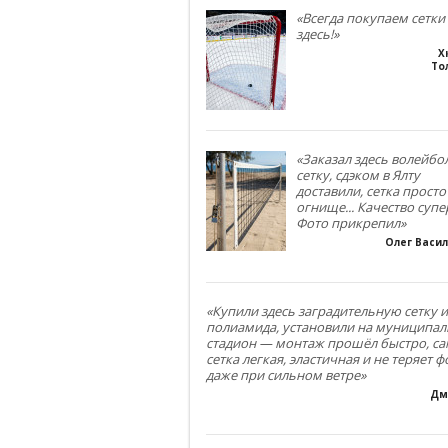
«Всегда покупаем сетки
здесь!»
Х
То
«Заказал здесь волейб
сетку, сдэком в Ялту
доставили, сетка просто
огнище... Качество супе
Фото прикрепил»
Олег Васи
«Купили здесь заградительную сетку и
полиамида, установили на муниципа
стадион — монтаж прошёл быстро, са
сетка легкая, эластичная и не теряет 
даже при сильном ветре»
Дм