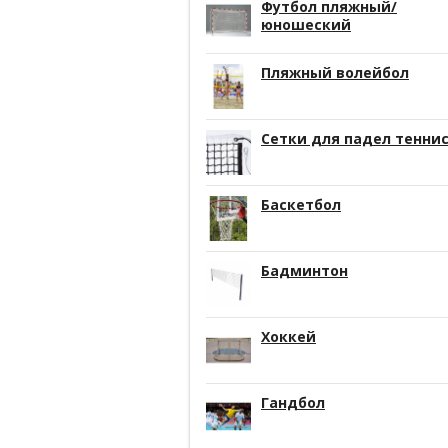
Футбол пляжный/
юношеский
Пляжный волейбол
Сетки для падел тенни
Баскетбол
Бадминтон
Хоккей
Гандбол