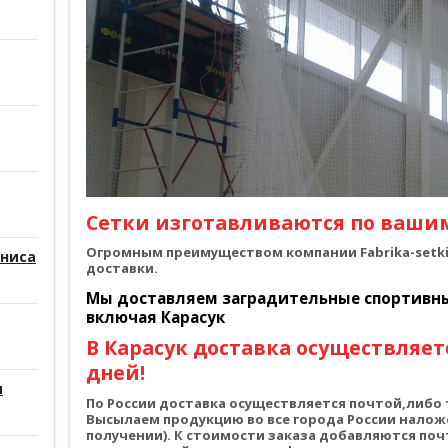
Сетки изготавливаются по ваши
Огромным преимуществом компании Fabrika-setki.
нниса
доставки.
Мы доставляем заградительные спортивные
включая Карасук
В Карасук доставка осуществляетс
дней!
и
По России доставка осуществляется почтой,либ
Высылаем продукцию во все города России налож
получении). К стоимости заказа добавляются по