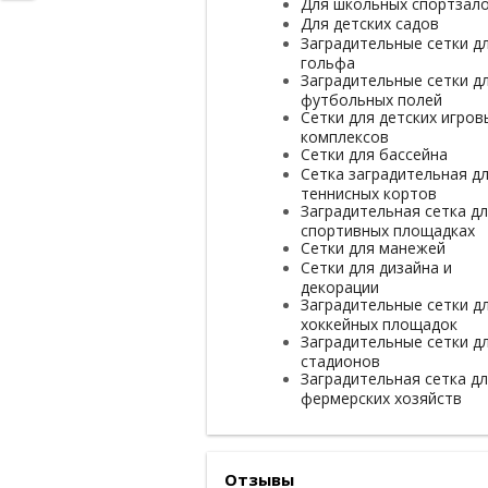
Для школьных спортзал
Для детских садов
Заградительные сетки д
гольфа
Заградительные сетки д
футбольных полей
Сетки для детских игров
комплексов
Сетки для бассейна
Сетка заградительная д
теннисных кортов
Заградительная сетка д
спортивных площадках
Сетки для манежей
Сетки для дизайна и
декорации
Заградительные сетки д
хоккейных площадок
Заградительные сетки д
стадионов
Заградительная сетка д
фермерских хозяйств
Отзывы