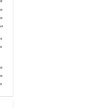
ов
ля
ля
ых
ля
ля
ля
ля
ля