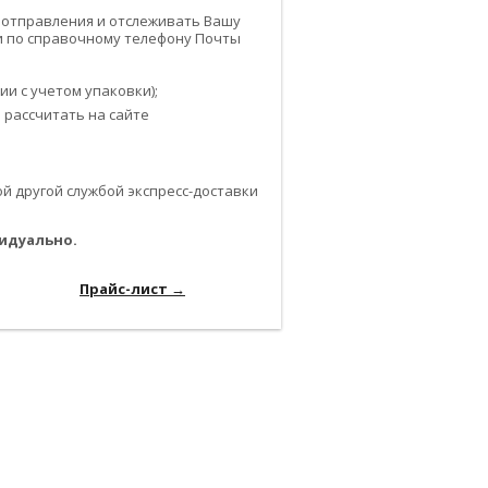
 отправления и отслеживать Вашу
или по справочному телефону Почты
и с учетом упаковки);
 рассчитать на сайте
 другой службой экспресс-доставки
идуально.
-------------------------------------------------------------
------------------
Прайс-лист →