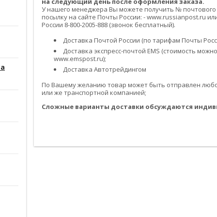
на следующий день после оформления заказа.
У нашего менеджера Вы можете получить № почтового
посылку на сайте Почты России: - www.russianpost.ru 
России 8-800-2005-888 (звонок бесплатный).
Доставка Почтой России (по тарифам Почты Росси
Доставка экспресс-почтой EMS (стоимость можно
www.emspost.ru);
са
Доставка Автотрейдингом
По Вашему желанию товар может быть отправлен любой
или же транспортной компанией;
Сложные варианты доставки обсуждаются индив
------------------------------------------------------------------------------------------
------------------------------------------------------------------------------------------