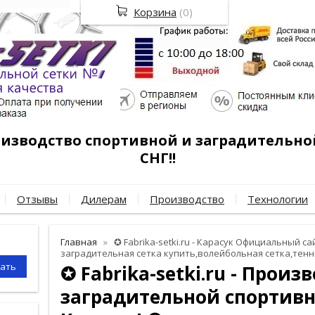
Корзина
(
0
)
роизводство спортивной и заградительно
СНГ!!
Отзывы
Дилерам
Производство
Технологии
Главная
✪ Fabrika-setki.ru - Карасук Официальный сай
заградительная сетка купить,волейбольная сетка,тенн
✪ Fabrika-setki.ru - Произ
заградительной спортивн