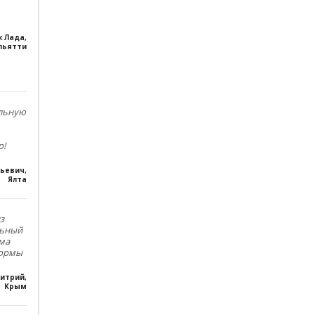
к Лада
,
льятти
ольную
р!
льевич
,
Ялта
з
льный
ма
формы
итрий
,
Крым