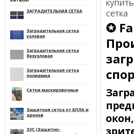
купить
сетка
ЗАГРАДИТЕЛЬНАЯ СЕТКА
✪ Fa
Заградительная сетка
узловая
Про
Заградительная сетка
заг
безузловая
спор
Заградительная сетка
полиамид
Загр
Сетки маскировочные
пред
Защитная сетка от БПЛА и
окон
дронов
зрит
ЗУС (Защитно-