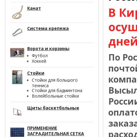
В Ки
Канат
осущ
Система крепежа
дней
Ворота и корзины
По Ро
Футбол
Хоккей
почто
Стойки
компа
Стойки для большого
тенниса
Высыл
Стойки для бадминтона
Волейбольные стойки
Росси
Щиты баскетбольные
оплат
заказ
ПРИМЕНЕНИЕ
расхо
ЗАГРАДИТЕЛЬНАЯ СЕТКА