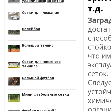
улавливающая сетка)
т.д.
Сетки для лежания
Загра
доста
Волейбол
способ
стойко
Большой теннис
что и
Сетки для пляжного
экспл
тенниса
сеток.
Большой футбол
Следуе
устойч
Мини футбольные сетки
химиче
органи
Футбол пляжный/