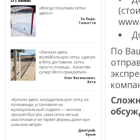
(сто
«Всегда покупаем сетки
здесь!»
www.
Хк Лада
,
Тольятти
Д
По Ва
«Заказал здесь
волейбольную сетку, сдэком
отпра
в Ялту доставили, сетка
просто огнище... Качество
экспре
супер! Фото прикрепил»
Олег Васильевич
,
компа
Ялта
Сложн
«Купили здесь заградительную сетку из
полиамида, установили на
обсуж
муниципальный стадион — монтаж
прошёл быстро, сама сетка легкая,
эластичная и не теряет формы даже при
----------
сильном ветре»
Дмитрий
,
----------
Крым