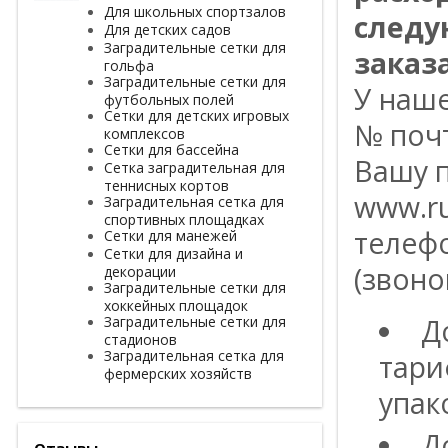
Для школьных спортзалов
следу
Для детских садов
Заградительные сетки для
заказа
гольфа
Заградительные сетки для
У наш
футбольных полей
Сетки для детских игровых
№ поч
комплексов
Сетки для бассейна
Вашу п
Сетка заградительная для
теннисных кортов
www.ru
Заградительная сетка для
спортивных площадках
телефо
Сетки для манежей
Сетки для дизайна и
(звоно
декорации
Заградительные сетки для
хоккейных площадок
Заградительные сетки для
Д
стадионов
Заградительная сетка для
тари
фермерских хозяйств
упак
Д
Отзывы