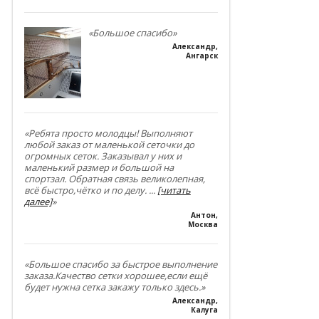
«Большое спасибо»
Александр
,
Ангарск
«Ребята просто молодцы! Выполняют
любой заказ от маленькой сеточки до
огромных сеток. Заказывал у них и
маленький размер и большой на
спортзал. Обратная связь великолепная,
всё быстро,чётко и по делу.
...
[читать
далее]
»
Антон
,
Москва
«Большое спасибо за быстрое выполнение
заказа.Качество сетки хорошее,если ещё
будет нужна сетка закажу только здесь.»
Александр
,
Калуга