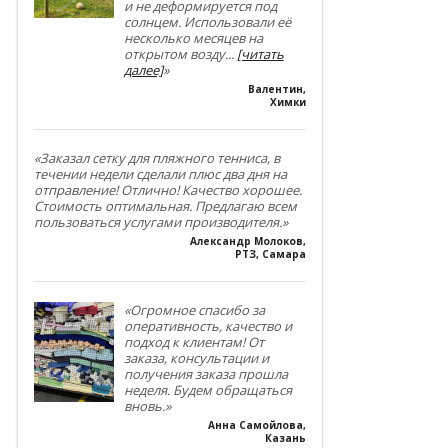
и не деформируется под
солнцем. Использовали её
несколько месяцев на
открытом возду
...
[читать
далее]
»
Валентин
,
Химки
«Заказал сетку для пляжного тенниса, в
течении недели сделали плюс два дня на
отправление! Отлично! Качество хорошее.
Стоимость оптимальная. Предлагаю всем
пользоваться услугами производителя.»
Александр Молоков
,
РТЗ, Самара
«Огромное спасибо за
оперативность, качество и
подход к клиентам! От
заказа, консультации и
получения заказа прошла
неделя. Будем обращаться
вновь.»
Анна Самойлова
,
Казань