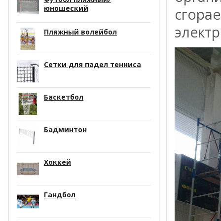
юношеский
сгора
элект
Пляжный волейбол
Сетки для падел тенниса
Баскетбол
Бадминтон
Хоккей
Гандбол