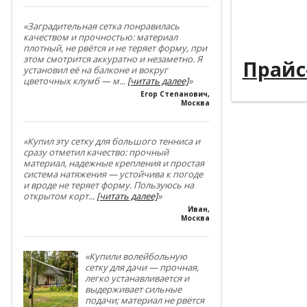
----------
«Заградительная сетка понравилась
качеством и прочностью: материал
----------
плотный, не рвётся и не теряет форму, при
этом смотрится аккуратно и незаметно. Я
Прайс
установил её на балконе и вокруг
цветочных клумб — м
...
[читать далее]
»
Егор Степанович
,
Москва
«Купил эту сетку для большого тенниса и
сразу отметил качество: прочный
материал, надежные крепления и простая
система натяжения — устойчива к погоде
и вроде не теряет форму. Пользуюсь на
открытом корт
...
[читать далее]
»
Иван
,
Москва
«Купили волейбольную
сетку для дачи — прочная,
легко устанавливается и
выдерживает сильные
подачи; материал не рвётся