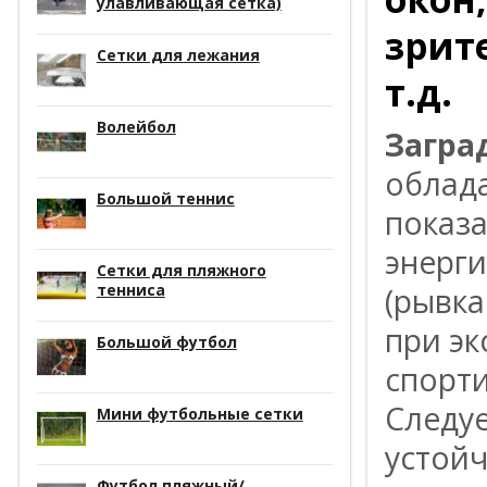
улавливающая сетка)
зрит
Сетки для лежания
т.д.
Волейбол
Загра
облад
Большой теннис
показ
энерги
Сетки для пляжного
тенниса
(рывка
при эк
Большой футбол
спорти
Следуе
Мини футбольные сетки
устойч
Футбол пляжный/