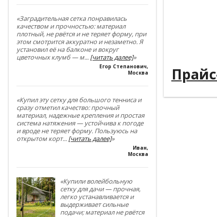
----------
----------
«Заградительная сетка понравилась
качеством и прочностью: материал
плотный, не рвётся и не теряет форму, при
----------
этом смотрится аккуратно и незаметно. Я
установил её на балконе и вокруг
----------
цветочных клумб — м
...
[читать далее]
»
Егор Степанович
,
Прайс
Москва
«Купил эту сетку для большого тенниса и
сразу отметил качество: прочный
материал, надежные крепления и простая
система натяжения — устойчива к погоде
и вроде не теряет форму. Пользуюсь на
открытом корт
...
[читать далее]
»
Иван
,
Москва
«Купили волейбольную
сетку для дачи — прочная,
легко устанавливается и
выдерживает сильные
подачи; материал не рвётся