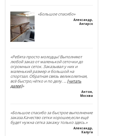
«Большое спасибо»
Александр
,
Ангарск
«Ребята просто молодцы! Выполняют
любой заказ от маленькой сеточки до
огромных сеток. Заказывал у них и
маленький размер и большой на
спортзал. Обратная связь великолепная,
всё быстро,чётко и по делу.
...
[читать
далее]
»
Антон
,
Москва
«Большое спасибо за быстрое выполнение
заказа.Качество сетки хорошее,если ещё
будет нужна сетка закажу только здесь.»
Александр
,
Калуга