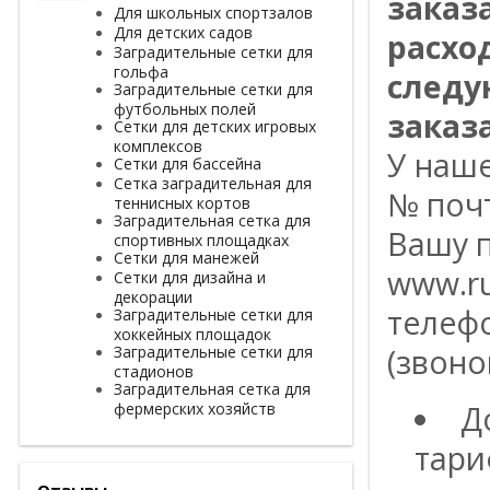
заказ
Для школьных спортзалов
Для детских садов
расхо
Заградительные сетки для
гольфа
следу
Заградительные сетки для
футбольных полей
заказа
Сетки для детских игровых
комплексов
У наш
Сетки для бассейна
Сетка заградительная для
№ поч
теннисных кортов
Заградительная сетка для
Вашу п
спортивных площадках
Сетки для манежей
www.ru
Сетки для дизайна и
декорации
телефо
Заградительные сетки для
хоккейных площадок
Заградительные сетки для
(звоно
стадионов
Заградительная сетка для
фермерских хозяйств
Д
тари
Отзывы