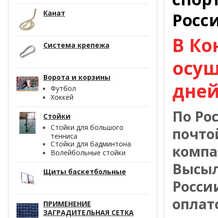
Канат
Росс
В Ко
Система крепежа
осущ
Ворота и корзины
дней
Футбол
Хоккей
По Ро
Стойки
Стойки для большого
почто
тенниса
Стойки для бадминтона
компа
Волейбольные стойки
Высыл
Щиты баскетбольные
Росси
оплат
ПРИМЕНЕНИЕ
ЗАГРАДИТЕЛЬНАЯ СЕТКА