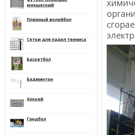
химиче
юношеский
органи
Пляжный волейбол
сгора
элект
Сетки для падел тенниса
Баскетбол
Бадминтон
Хоккей
Гандбол