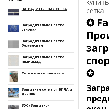
купить
сетка
ЗАГРАДИТЕЛЬНАЯ СЕТКА
✪ Fa
Заградительная сетка
узловая
Про
Заградительная сетка
заг
безузловая
спо
Заградительная сетка
полиамид
✪
Сетки маскировочные
Загр
Защитная сетка от БПЛА и
дронов
пред
ЗУС (Защитно-
окон