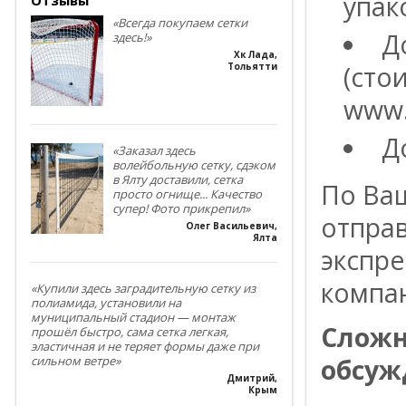
упак
«Всегда покупаем сетки
Д
здесь!»
Хк Лада
,
(сто
Тольятти
www.
Д
«Заказал здесь
волейбольную сетку, сдэком
в Ялту доставили, сетка
По Ва
просто огнище... Качество
супер! Фото прикрепил»
отпра
Олег Васильевич
,
Ялта
экспре
компа
«Купили здесь заградительную сетку из
полиамида, установили на
муниципальный стадион — монтаж
Сложн
прошёл быстро, сама сетка легкая,
эластичная и не теряет формы даже при
обсуж
сильном ветре»
Дмитрий
,
Крым