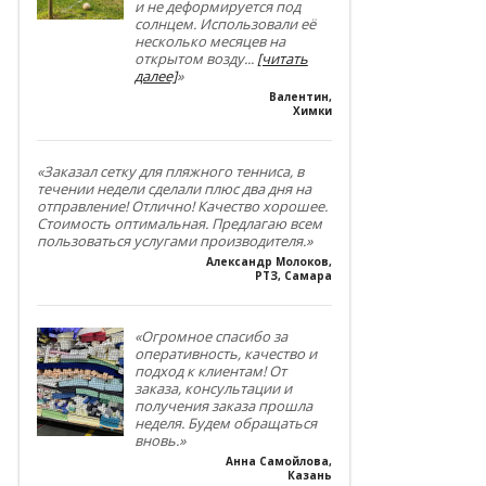
и не деформируется под
солнцем. Использовали её
несколько месяцев на
открытом возду
...
[читать
далее]
»
Валентин
,
Химки
«Заказал сетку для пляжного тенниса, в
течении недели сделали плюс два дня на
отправление! Отлично! Качество хорошее.
Стоимость оптимальная. Предлагаю всем
пользоваться услугами производителя.»
Александр Молоков
,
РТЗ, Самара
«Огромное спасибо за
оперативность, качество и
подход к клиентам! От
заказа, консультации и
получения заказа прошла
неделя. Будем обращаться
вновь.»
Анна Самойлова
,
Казань