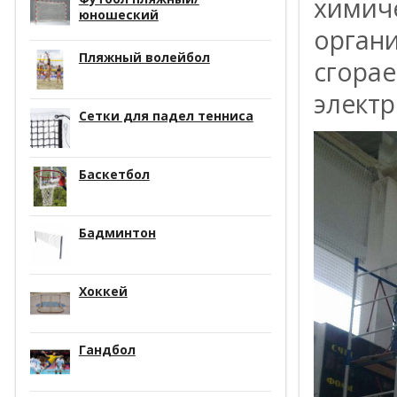
химиче
юношеский
органи
Пляжный волейбол
сгора
элект
Сетки для падел тенниса
Баскетбол
Бадминтон
Хоккей
Гандбол