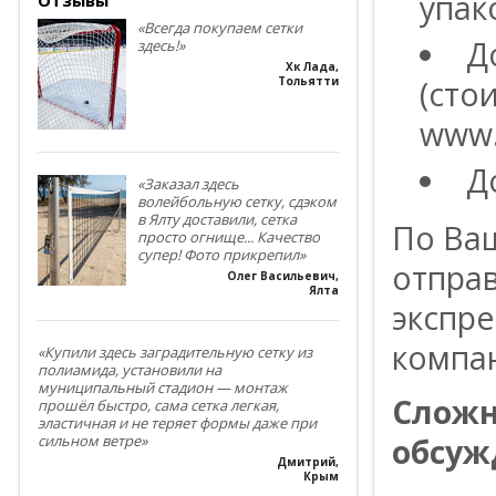
упак
«Всегда покупаем сетки
Д
здесь!»
Хк Лада
,
(сто
Тольятти
www.
Д
«Заказал здесь
волейбольную сетку, сдэком
в Ялту доставили, сетка
По Ва
просто огнище... Качество
супер! Фото прикрепил»
отпра
Олег Васильевич
,
Ялта
экспре
компа
«Купили здесь заградительную сетку из
полиамида, установили на
муниципальный стадион — монтаж
Сложн
прошёл быстро, сама сетка легкая,
эластичная и не теряет формы даже при
обсуж
сильном ветре»
Дмитрий
,
Крым