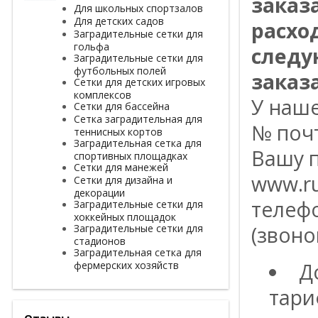
заказ
Для школьных спортзалов
Для детских садов
расхо
Заградительные сетки для
гольфа
следу
Заградительные сетки для
футбольных полей
заказа
Сетки для детских игровых
комплексов
У наш
Сетки для бассейна
Сетка заградительная для
№ поч
теннисных кортов
Заградительная сетка для
Вашу п
спортивных площадках
Сетки для манежей
www.ru
Сетки для дизайна и
декорации
телефо
Заградительные сетки для
хоккейных площадок
Заградительные сетки для
(звоно
стадионов
Заградительная сетка для
фермерских хозяйств
Д
тари
Отзывы