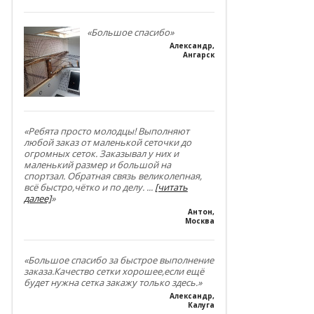
«Большое спасибо»
Александр
,
Ангарск
«Ребята просто молодцы! Выполняют
любой заказ от маленькой сеточки до
огромных сеток. Заказывал у них и
маленький размер и большой на
спортзал. Обратная связь великолепная,
всё быстро,чётко и по делу.
...
[читать
далее]
»
Антон
,
Москва
«Большое спасибо за быстрое выполнение
заказа.Качество сетки хорошее,если ещё
будет нужна сетка закажу только здесь.»
Александр
,
Калуга