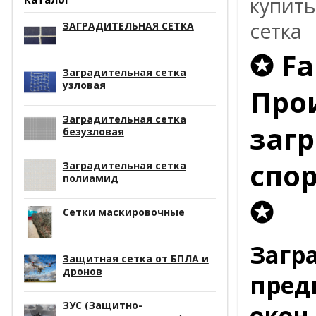
купить
сетка
ЗАГРАДИТЕЛЬНАЯ СЕТКА
✪ Fa
Заградительная сетка
узловая
Про
Заградительная сетка
заг
безузловая
спо
Заградительная сетка
полиамид
✪
Сетки маскировочные
Загр
Защитная сетка от БПЛА и
дронов
пред
ЗУС (Защитно-
окон