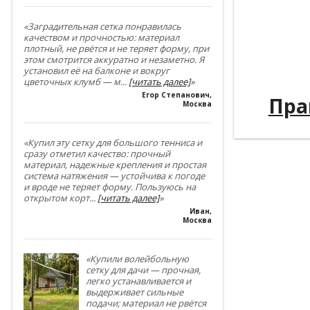
----------
----------
«Заградительная сетка понравилась
качеством и прочностью: материал
плотный, не рвётся и не теряет форму, при
----------
этом смотрится аккуратно и незаметно. Я
установил её на балконе и вокруг
----------
цветочных клумб — м
...
[читать далее]
»
Егор Степанович
,
---
Пра
Москва
«Купил эту сетку для большого тенниса и
сразу отметил качество: прочный
материал, надежные крепления и простая
система натяжения — устойчива к погоде
и вроде не теряет форму. Пользуюсь на
открытом корт
...
[читать далее]
»
Иван
,
Москва
«Купили волейбольную
сетку для дачи — прочная,
легко устанавливается и
выдерживает сильные
подачи; материал не рвётся