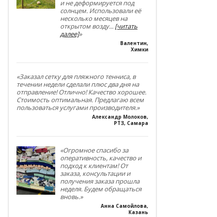
и не деформируется под
солнцем. Использовали её
несколько месяцев на
открытом возду
...
[читать
далее]
»
Валентин
,
Химки
«Заказал сетку для пляжного тенниса, в
течении недели сделали плюс два дня на
отправление! Отлично! Качество хорошее.
Стоимость оптимальная. Предлагаю всем
пользоваться услугами производителя.»
Александр Молоков
,
РТЗ, Самара
«Огромное спасибо за
оперативность, качество и
подход к клиентам! От
заказа, консультации и
получения заказа прошла
неделя. Будем обращаться
вновь.»
Анна Самойлова
,
Казань