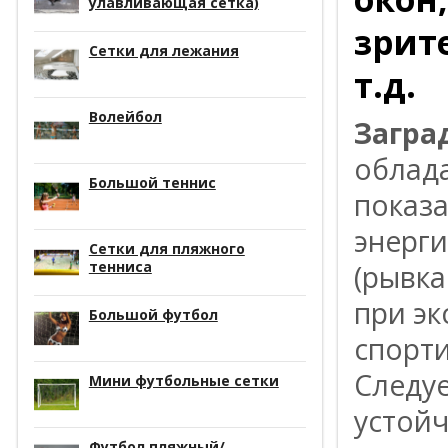
улавливающая сетка)
зрит
Сетки для лежания
т.д.
Волейбол
Загра
облад
Большой теннис
показ
энерги
Сетки для пляжного
тенниса
(рывка
при эк
Большой футбол
спорти
Следуе
Мини футбольные сетки
устойч
Футбол пляжный/