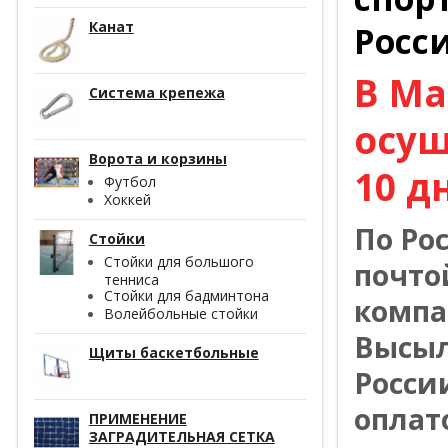
Канат
Росс
В Ма
Система крепежа
осущ
Ворота и корзины
10 д
Футбол
Хоккей
По Ро
Стойки
Стойки для большого
почто
тенниса
Стойки для бадминтона
компа
Волейбольные стойки
Высыл
Щиты баскетбольные
Росси
оплат
ПРИМЕНЕНИЕ
ЗАГРАДИТЕЛЬНАЯ СЕТКА