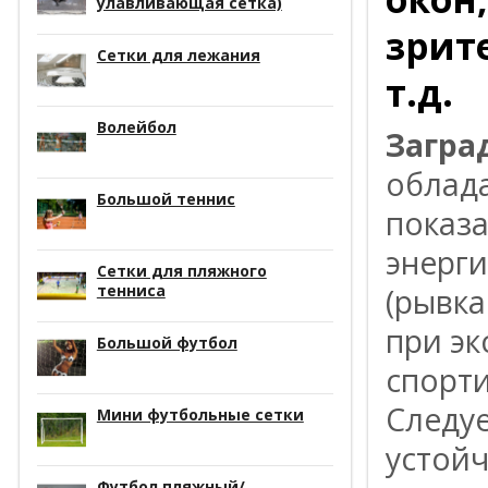
улавливающая сетка)
зрит
Сетки для лежания
т.д.
Волейбол
Загра
облад
Большой теннис
показ
энерги
Сетки для пляжного
тенниса
(рывка
при эк
Большой футбол
спорти
Следуе
Мини футбольные сетки
устойч
Футбол пляжный/