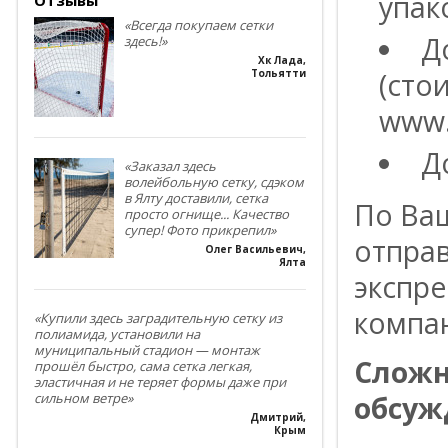
упак
«Всегда покупаем сетки
Д
здесь!»
Хк Лада
,
(сто
Тольятти
www.
Д
«Заказал здесь
волейбольную сетку, сдэком
в Ялту доставили, сетка
По Ва
просто огнище... Качество
супер! Фото прикрепил»
отпра
Олег Васильевич
,
Ялта
экспре
компа
«Купили здесь заградительную сетку из
полиамида, установили на
муниципальный стадион — монтаж
Сложн
прошёл быстро, сама сетка легкая,
эластичная и не теряет формы даже при
обсуж
сильном ветре»
Дмитрий
,
Крым