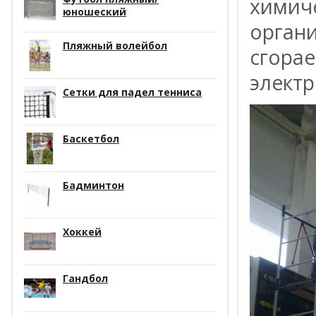
химиче
юношеский
органи
Пляжный волейбол
сгора
элект
Сетки для падел тенниса
Баскетбол
Бадминтон
Хоккей
Гандбол