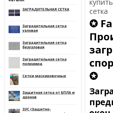
купить
сетка
ЗАГРАДИТЕЛЬНАЯ СЕТКА
✪ Fa
Заградительная сетка
узловая
Про
Заградительная сетка
заг
безузловая
спор
Заградительная сетка
полиамид
✪
Сетки маскировочные
Загр
Защитная сетка от БПЛА и
дронов
пред
ЗУС (Защитно-
окон