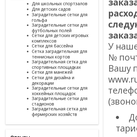
заказ
Для школьных спортзалов
Для детских садов
расхо
Заградительные сетки для
гольфа
следу
Заградительные сетки для
футбольных полей
заказа
Сетки для детских игровых
комплексов
У наш
Сетки для бассейна
Сетка заградительная для
№ поч
теннисных кортов
Заградительная сетка для
Вашу п
спортивных площадках
Сетки для манежей
www.ru
Сетки для дизайна и
декорации
телефо
Заградительные сетки для
хоккейных площадок
Заградительные сетки для
(звоно
стадионов
Заградительная сетка для
фермерских хозяйств
Д
тари
Отзывы