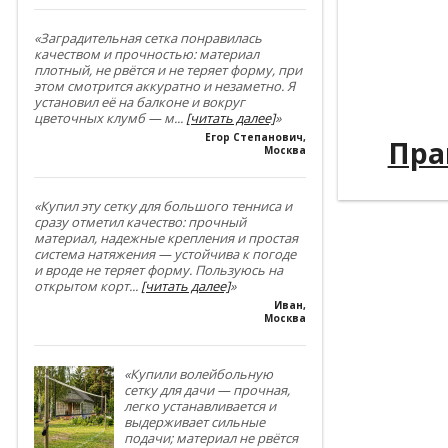
----------
----------
«Заградительная сетка понравилась
качеством и прочностью: материал
плотный, не рвётся и не теряет форму, при
----------
этом смотрится аккуратно и незаметно. Я
установил её на балконе и вокруг
----------
цветочных клумб — м
...
[читать далее]
»
Егор Степанович
,
---
Пра
Москва
«Купил эту сетку для большого тенниса и
сразу отметил качество: прочный
материал, надежные крепления и простая
система натяжения — устойчива к погоде
и вроде не теряет форму. Пользуюсь на
открытом корт
...
[читать далее]
»
Иван
,
Москва
«Купили волейбольную
сетку для дачи — прочная,
легко устанавливается и
выдерживает сильные
подачи; материал не рвётся