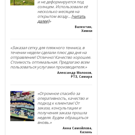
и не деформируется под
солнцем. Использовали её
несколько месяцев на
открытом возду
...
[читать
далее]
»
Валентин
,
Химки
«Заказал сетку для пляжного тенниса, в
течении недели сделали плюс два дня на
отправление! Отлично! Качество хорошее.
Стоимость оптимальная. Предлагаю всем
пользоваться услугами производителя.»
Александр Молоков
,
РТЗ, Самара
«Огромное спасибо за
оперативность, качество и
подход к клиентам! От
заказа, консультации и
получения заказа прошла
неделя. Будем обращаться
вновь.»
Анна Самойлова
,
Казань