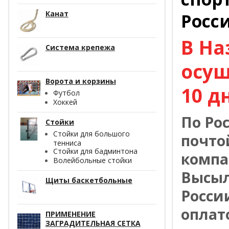
Канат
Росс
В На
Система крепежа
осущ
Ворота и корзины
10 д
Футбол
Хоккей
По Ро
Стойки
Стойки для большого
почто
тенниса
Стойки для бадминтона
компа
Волейбольные стойки
Высыл
Щиты баскетбольные
Росси
оплат
ПРИМЕНЕНИЕ
ЗАГРАДИТЕЛЬНАЯ СЕТКА