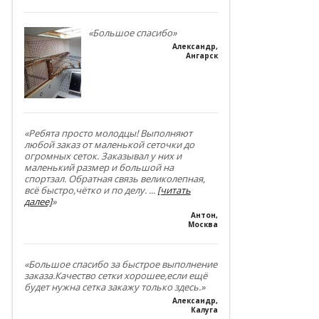
«Большое спасибо»
Александр
,
Ангарск
«Ребята просто молодцы! Выполняют
любой заказ от маленькой сеточки до
огромных сеток. Заказывал у них и
маленький размер и большой на
спортзал. Обратная связь великолепная,
всё быстро,чётко и по делу.
...
[читать
далее]
»
Антон
,
Москва
«Большое спасибо за быстрое выполнение
заказа.Качество сетки хорошее,если ещё
будет нужна сетка закажу только здесь.»
Александр
,
Калуга