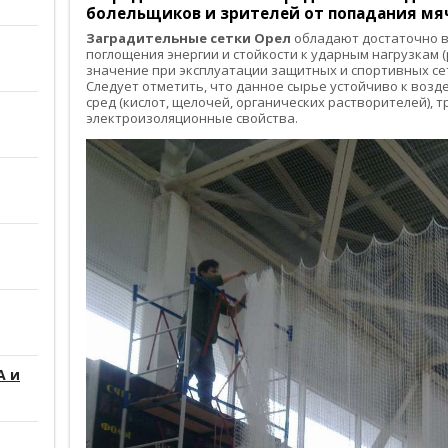
болельщиков и зрителей от попадания мяч
Заградительные сетки Орел
обладают достаточно в
поглощения энергии и стойкости к ударным нагрузкам 
значение при эксплуатации защитных и спортивных се
Следует отметить, что данное сырье устойчиво к воз
сред (кислот, щелочей, органических растворителей), 
электроизоляционные свойства.
А и