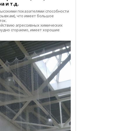
а и т.д.
ысокими показателями способности
(рывкам), что имеет большое
ток.
действию агрессивных химических
трудно сгораемо, имеет хорошие