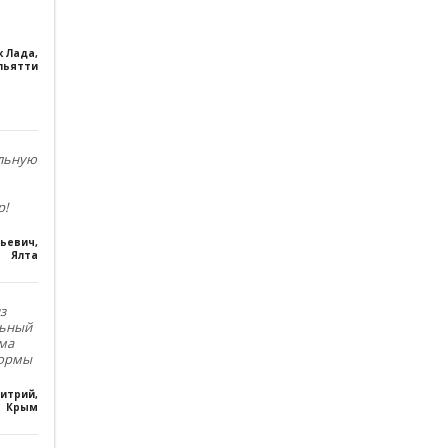
к Лада
,
льятти
ольную
р!
льевич
,
Ялта
з
льный
ма
формы
итрий
,
Крым