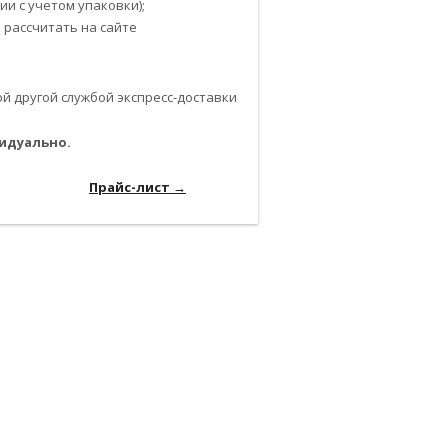
и с учетом упаковки);
 рассчитать на сайте
 другой службой экспресс-доставки
идуально.
-------------------------------------------------------------
----------------------
Прайс-лист →