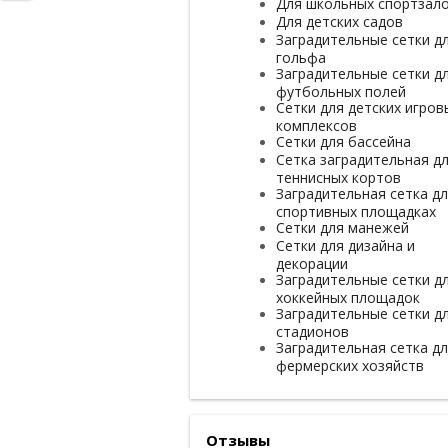
Для школьных спортзал
Для детских садов
Заградительные сетки д
гольфа
Заградительные сетки д
футбольных полей
Сетки для детских игров
комплексов
Сетки для бассейна
Сетка заградительная д
теннисных кортов
Заградительная сетка д
спортивных площадках
Сетки для манежей
Сетки для дизайна и
декорации
Заградительные сетки д
хоккейных площадок
Заградительные сетки д
стадионов
Заградительная сетка д
фермерских хозяйств
Отзывы