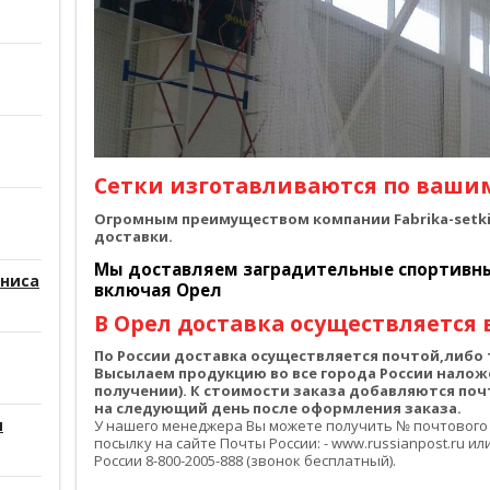
Сетки изготавливаются по ваши
Огромным преимуществом компании Fabrika-setki.
доставки.
Мы доставляем заградительные спортивные
нниса
включая Орел
В Орел доставка осуществляется в
По России доставка осуществляется почтой,либ
Высылаем продукцию во все города России налож
получении). К стоимости заказа добавляются по
на следующий день после оформления заказа.
и
У нашего менеджера Вы можете получить № почтового
посылку на сайте Почты России: - www.russianpost.ru 
России 8-800-2005-888 (звонок бесплатный).