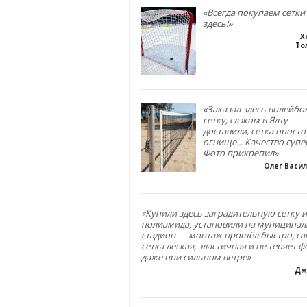
«Всегда покупаем сетки
здесь!»
Х
То
«Заказал здесь волейб
сетку, сдэком в Ялту
доставили, сетка просто
огнище... Качество супе
Фото прикрепил»
Олег Васи
«Купили здесь заградительную сетку и
полиамида, установили на муниципа
стадион — монтаж прошёл быстро, са
сетка легкая, эластичная и не теряет 
даже при сильном ветре»
Дм