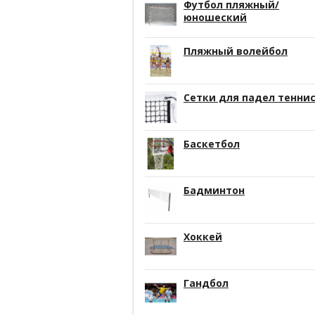
Футбол пляжный/
юношеский
Пляжный волейбол
Сетки для падел тенни
Баскетбол
Бадминтон
Хоккей
Гандбол