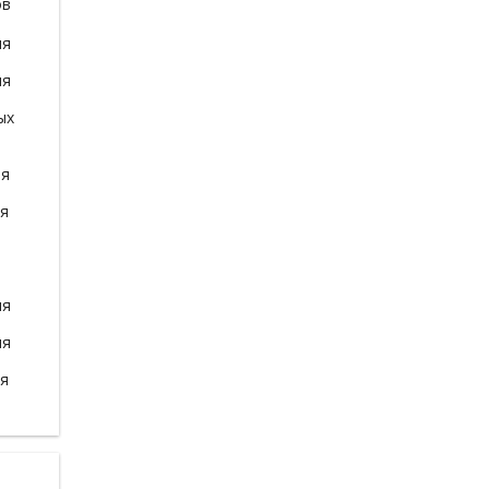
ов
ля
ля
ых
ля
ля
ля
ля
ля