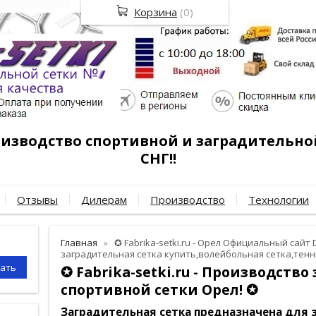
Корзина
(
0
)
роизводство спортивной и заградительно
СНГ!!
Отзывы
Дилерам
Производство
Технологии
Главная
✪ Fabrika-setki.ru - Орел Официальный сайт D
заградительная сетка купить,волейбольная сетка,тенн
✪ Fabrika-setki.ru - Производств
спортивной сетки Орел! ✪
Заградительная сетка
предназначена для з