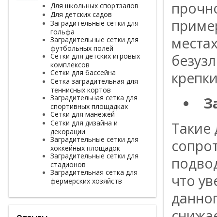
прочно
Для школьных спортзалов
Для детских садов
пример
Заградительные сетки для
гольфа
местах
Заградительные сетки для
футбольных полей
безузл
Сетки для детских игровых
комплексов
Сетки для бассейна
крепки
Сетка заградительная для
теннисных кортов
Заградительная сетка для
З
спортивных площадках
Сетки для манежей
Сетки для дизайна и
Такие
декорации
Заградительные сетки для
сопрот
хоккейных площадок
Заградительные сетки для
подвод
стадионов
Заградительная сетка для
что ув
фермерских хозяйств
данно
снижае
Отзывы