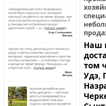
хозяй
«Заградительная сетка понравилась
качеством и прочностью: материал
специ
плотный, не рвётся и не теряет форму, при
этом смотрится аккуратно и незаметно. Я
небол
установил её на балконе и вокруг
цветочных клумб — м
...
[читать далее]
»
прода
Егор Степанович
,
Москва
Наш 
«Купил эту сетку для большого тенниса и
доста
сразу отметил качество: прочный
материал, надежные крепления и простая
система натяжения — устойчива к погоде
том ч
и вроде не теряет форму. Пользуюсь на
открытом корт
...
[читать далее]
»
Удэ, 
Иван
,
Москва
Назр
«Купили волейбольную
сетку для дачи — прочная,
Черке
легко устанавливается и
выдерживает сильные
Сыкт
подачи; материал не рвётся