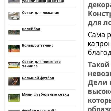
улавливающая сетка)
декор
Конст
Сетки для лежания
для л
Волейбол
Сама р
капрон
Большой теннис
благод
Сетки для пляжного
Такой
тенниса
невоз
Большой футбол
Дели 
высок
Мини футбольные сетки
котор
образ
Футбол пляжный/