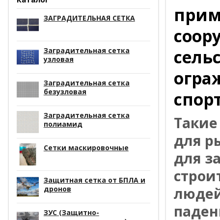
прим
ЗАГРАДИТЕЛЬНАЯ СЕТКА
соор
Заградительная сетка
сель
узловая
огра
Заградительная сетка
безузловая
спор
Заградительная сетка
Такие
полиамид
для р
Сетки маскировочные
для з
строи
Защитная сетка от БПЛА и
людей
дронов
паден
ЗУС (Защитно-