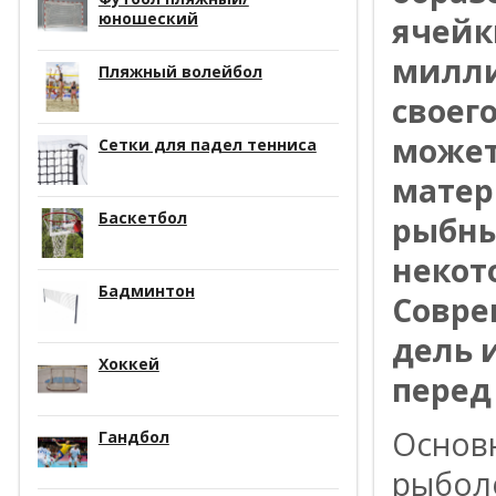
юношеский
ячейк
милли
Пляжный волейбол
своег
может
Сетки для падел тенниса
матер
Баскетбол
рыбны
некот
Бадминтон
Совре
дель 
Хоккей
перед
Основ
Гандбол
рыбол