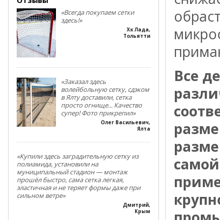
обрас
«Всегда покупаем сетки
здесь!»
микро
Хк Лада
,
Тольятти
прима
Все д
«Заказал здесь
разли
волейбольную сетку, сдэком
в Ялту доставили, сетка
просто огнище... Качество
соотв
супер! Фото прикрепил»
Олег Васильевич
,
разме
Ялта
разме
«Купили здесь заградительную сетку из
самой
полиамида, установили на
муниципальный стадион — монтаж
приме
прошёл быстро, сама сетка легкая,
эластичная и не теряет формы даже при
крупн
сильном ветре»
Дмитрий
,
промы
Крым