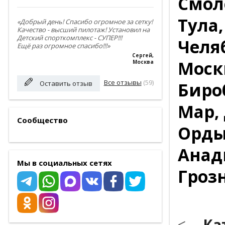
Смоле
Тула
«Добрый день! Спасибо огромное за сетку!
Качество - высший пилотаж! Установил на
Детский спорткомплекс - СУПЕР!!!
Челя
Ещё раз огромное спасибо!!!»
Сергей
,
Москв
Москва
Все отзывы
(59)
Биро
Оставить отзыв
Мар, 
Сообщество
Орды
Анады
Мы в социальных сетях
Гроз
*
<---
Ка