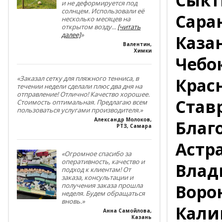
и не деформируется под
солнцем. Использовали её
Саран
несколько месяцев на
открытом возду
...
[читать
далее]
»
Каза
Валентин
,
Химки
Чебо
Крас
«Заказал сетку для пляжного тенниса, в
течении недели сделали плюс два дня на
отправление! Отлично! Качество хорошее.
Став
Стоимость оптимальная. Предлагаю всем
пользоваться услугами производителя.»
Александр Молоков
,
Благ
РТЗ, Самара
Астра
«Огромное спасибо за
оперативность, качество и
Влад
подход к клиентам! От
заказа, консультации и
Воро
получения заказа прошла
неделя. Будем обращаться
вновь.»
Кали
Анна Самойлова
,
Казань