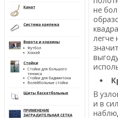
полотн
Канат
не бол
образ
Система крепежа
квадр
легче 
Ворота и корзины
значи
Футбол
Хоккей
выгод
Стойки
испол
Стойки для большого
тенниса
К
Стойки для бадминтона
Волейбольные стойки
В узло
Щиты баскетбольные
и в си
ПРИМЕНЕНИЕ
наблю
ЗАГРАДИТЕЛЬНАЯ СЕТКА