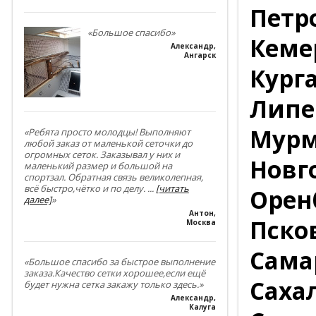
Петр
«Большое спасибо»
Кеме
Александр
,
Ангарск
Курга
Липе
Мурм
«Ребята просто молодцы! Выполняют
любой заказ от маленькой сеточки до
огромных сеток. Заказывал у них и
Новг
маленький размер и большой на
спортзал. Обратная связь великолепная,
всё быстро,чётко и по делу.
...
[читать
Оренб
далее]
»
Антон
,
Псков
Москва
Сама
«Большое спасибо за быстрое выполнение
заказа.Качество сетки хорошее,если ещё
Саха
будет нужна сетка закажу только здесь.»
Александр
,
Калуга