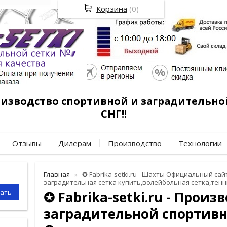
Корзина
(
0
)
роизводство спортивной и заградительно
СНГ!!
Отзывы
Дилерам
Производство
Технологии
Главная
✪ Fabrika-setki.ru - Шахты Официальный сайт
заградительная сетка купить,волейбольная сетка,тенн
✪ Fabrika-setki.ru - Произ
заградительной спортивн