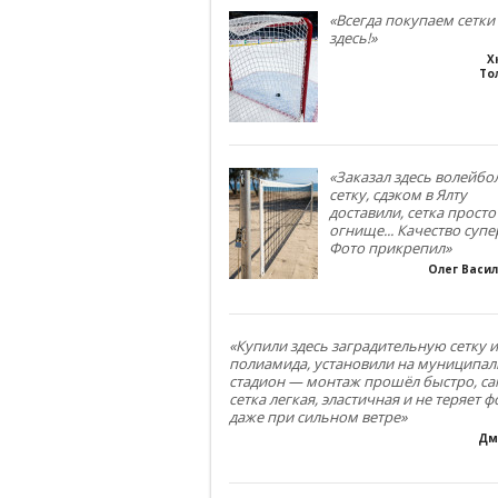
«Всегда покупаем сетки
здесь!»
Х
То
«Заказал здесь волейб
сетку, сдэком в Ялту
доставили, сетка просто
огнище... Качество супе
Фото прикрепил»
Олег Васи
«Купили здесь заградительную сетку и
полиамида, установили на муниципа
стадион — монтаж прошёл быстро, са
сетка легкая, эластичная и не теряет 
даже при сильном ветре»
Дм