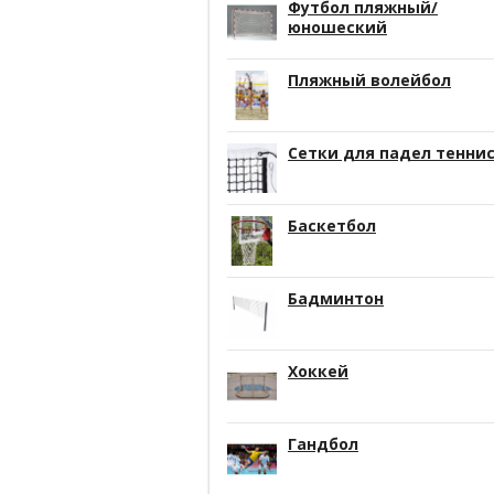
Футбол пляжный/
юношеский
Пляжный волейбол
Сетки для падел тенни
Баскетбол
Бадминтон
Хоккей
Гандбол