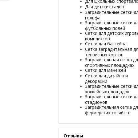
Для школьных спортзал
Для детских садов
Заградительные сетки д
гольфа
Заградительные сетки д
футбольных полей
Сетки для детских игров
комплексов
Сетки для бассейна
Сетка заградительная д
теннисных кортов
Заградительная сетка д
спортивных площадках
Сетки для манежей
Сетки для дизайна и
декорации
Заградительные сетки д
хоккейных площадок
Заградительные сетки д
стадионов
Заградительная сетка д
фермерских хозяйств
Отзывы