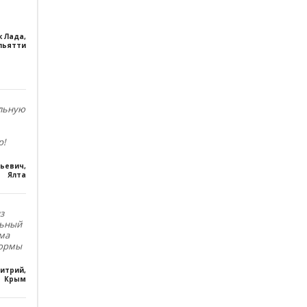
к Лада
,
льятти
ольную
р!
льевич
,
Ялта
з
льный
ма
формы
итрий
,
Крым