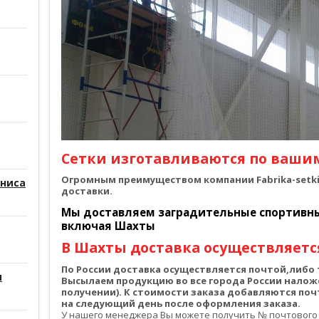
Сетки изготавливаются по ваши
Огромным преимуществом компании Fabrika-setki.
нниса
доставки.
Мы доставляем заградительные спортивные
включая Шахты
В Шахты доставка осуществляется
По России доставка осуществляется почтой,либ
и
Высылаем продукцию во все города России налож
получении). К стоимости заказа добавляются по
на следующий день после оформления заказа.
У нашего менеджера Вы можете получить № почтового