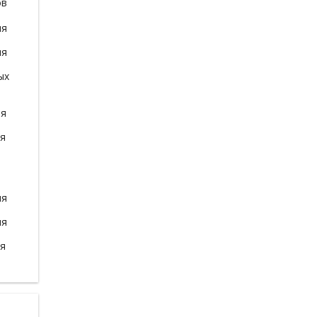
ов
ля
ля
ых
ля
ля
ля
ля
ля