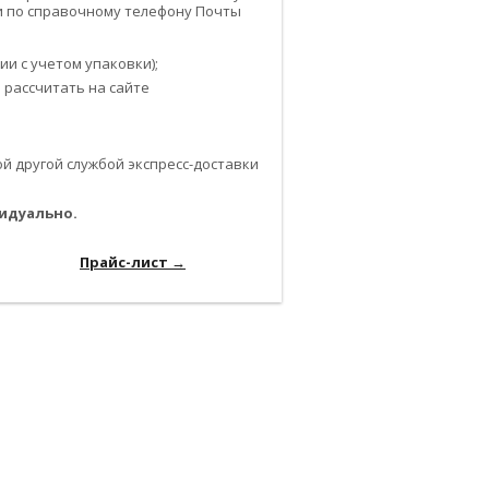
или по справочному телефону Почты
и с учетом упаковки);
 рассчитать на сайте
 другой службой экспресс-доставки
идуально.
-------------------------------------------------------------
------------------
Прайс-лист →