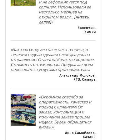
и не деформируется под
солнцем. Использовали её
несколько месяцев на
открытом возду
...
[читать
далее]
»
Валентин
,
Химки
«Заказал сетку для пляжного тенниса, в
течении недели сделали плюс два дня на
отправление! Отлично! Качество хорошее.
Стоимость оптимальная. Предлагаю всем
пользоваться услугами производителя.»
Александр Молоков
,
РТЗ, Самара
«Огромное спасибо за
оперативность, качество и
подход к клиентам! От
заказа, консультации и
получения заказа прошла
неделя. Будем обращаться
вновь.»
Анна Самойлова
,
Казань