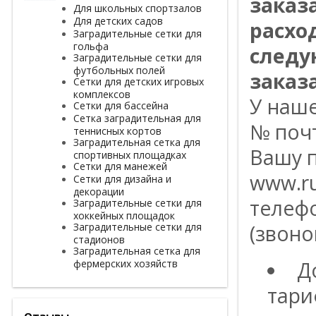
заказ
Для школьных спортзалов
Для детских садов
расхо
Заградительные сетки для
гольфа
следу
Заградительные сетки для
футбольных полей
заказа
Сетки для детских игровых
комплексов
У наш
Сетки для бассейна
Сетка заградительная для
№ поч
теннисных кортов
Заградительная сетка для
Вашу п
спортивных площадках
Сетки для манежей
www.ru
Сетки для дизайна и
декорации
телефо
Заградительные сетки для
хоккейных площадок
Заградительные сетки для
(звоно
стадионов
Заградительная сетка для
фермерских хозяйств
Д
тари
Отзывы