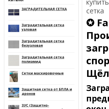
купить
сетка
ЗАГРАДИТЕЛЬНАЯ СЕТКА
✪ Fa
Заградительная сетка
узловая
Про
Заградительная сетка
заг
безузловая
спо
Заградительная сетка
полиамид
Щёл
Сетки маскировочные
Загр
Защитная сетка от БПЛА и
дронов
пред
ЗУС (Защитно-
окон