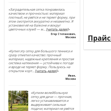
----------
----------
«Заградительная сетка понравилась
качеством и прочностью: материал
плотный, не рвётся и не теряет форму, при
----------
этом смотрится аккуратно и незаметно. Я
установил её на балконе и вокруг
----------
цветочных клумб — м
...
[читать далее]
»
Егор Степанович
,
Прайс
Москва
«Купил эту сетку для большого тенниса и
сразу отметил качество: прочный
материал, надежные крепления и простая
система натяжения — устойчива к погоде
и вроде не теряет форму. Пользуюсь на
открытом корт
...
[читать далее]
»
Иван
,
Москва
«Купили волейбольную
сетку для дачи — прочная,
легко устанавливается и
выдерживает сильные
подачи; материал не рвётся