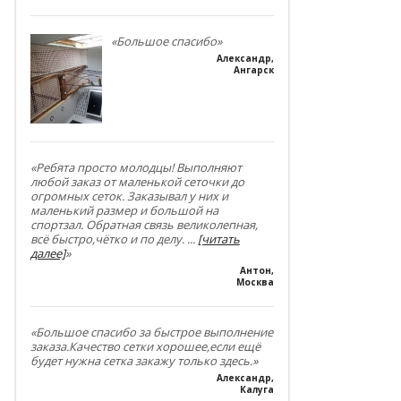
«Большое спасибо»
Александр
,
Ангарск
«Ребята просто молодцы! Выполняют
любой заказ от маленькой сеточки до
огромных сеток. Заказывал у них и
маленький размер и большой на
спортзал. Обратная связь великолепная,
всё быстро,чётко и по делу.
...
[читать
далее]
»
Антон
,
Москва
«Большое спасибо за быстрое выполнение
заказа.Качество сетки хорошее,если ещё
будет нужна сетка закажу только здесь.»
Александр
,
Калуга