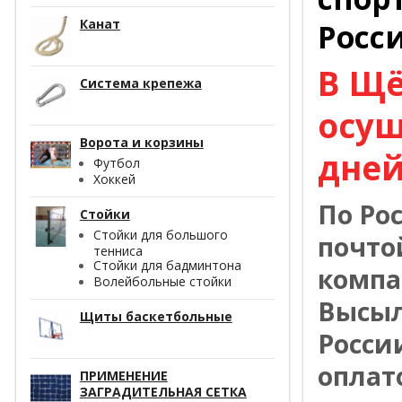
Канат
Росс
В Щё
Система крепежа
осущ
Ворота и корзины
дней
Футбол
Хоккей
По Ро
Стойки
Стойки для большого
почто
тенниса
Стойки для бадминтона
компа
Волейбольные стойки
Высыл
Щиты баскетбольные
Росси
оплат
ПРИМЕНЕНИЕ
ЗАГРАДИТЕЛЬНАЯ СЕТКА