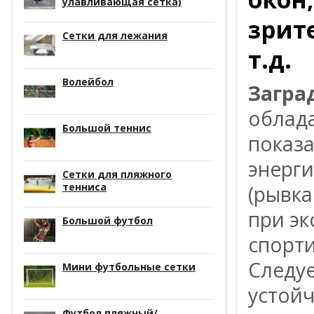
улавливающая сетка)
зрит
Сетки для лежания
т.д.
Волейбол
Загра
облад
Большой теннис
показ
энерги
Сетки для пляжного
тенниса
(рывка
при эк
Большой футбол
спорти
Следуе
Мини футбольные сетки
устойч
Футбол пляжный/