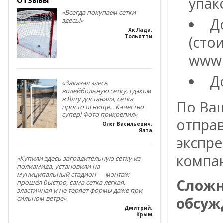
упак
«Всегда покупаем сетки
Д
здесь!»
Хк Лада
,
(сто
Тольятти
www.
Д
«Заказал здесь
волейбольную сетку, сдэком
в Ялту доставили, сетка
По Ва
просто огнище... Качество
супер! Фото прикрепил»
отпра
Олег Васильевич
,
Ялта
экспре
компа
«Купили здесь заградительную сетку из
полиамида, установили на
муниципальный стадион — монтаж
Сложн
прошёл быстро, сама сетка легкая,
эластичная и не теряет формы даже при
обсуж
сильном ветре»
Дмитрий
,
Крым