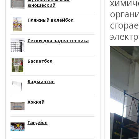
химиче
юношеский
органи
Пляжный волейбол
сгора
элект
Сетки для падел тенниса
Баскетбол
Бадминтон
Хоккей
Гандбол