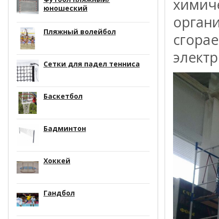
химиче
юношеский
органи
Пляжный волейбол
сгора
элект
Сетки для падел тенниса
Баскетбол
Бадминтон
Хоккей
Гандбол