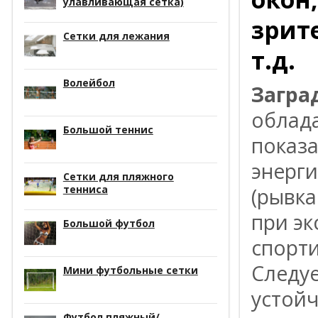
улавливающая сетка)
зрит
Сетки для лежания
т.д.
Волейбол
Загра
облад
Большой теннис
показ
энерги
Сетки для пляжного
тенниса
(рывка
при эк
Большой футбол
спорти
Следуе
Мини футбольные сетки
устойч
Футбол пляжный/