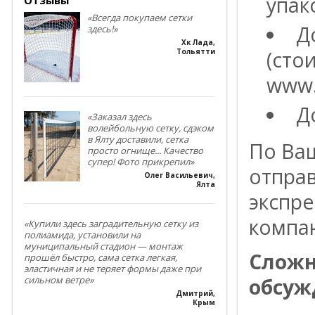
упак
«Всегда покупаем сетки
Д
здесь!»
Хк Лада
,
(сто
Тольятти
www.
Д
«Заказал здесь
волейбольную сетку, сдэком
в Ялту доставили, сетка
По Ва
просто огнище... Качество
супер! Фото прикрепил»
отпра
Олег Васильевич
,
Ялта
экспре
компа
«Купили здесь заградительную сетку из
полиамида, установили на
муниципальный стадион — монтаж
Сложн
прошёл быстро, сама сетка легкая,
эластичная и не теряет формы даже при
обсуж
сильном ветре»
Дмитрий
,
Крым