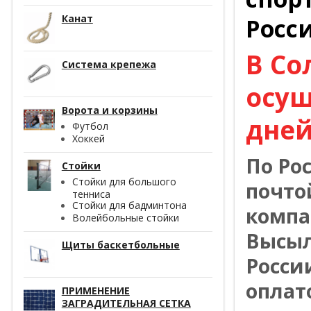
Канат
Росс
В Со
Система крепежа
осущ
Ворота и корзины
дней
Футбол
Хоккей
По Ро
Стойки
Стойки для большого
почто
тенниса
Стойки для бадминтона
компа
Волейбольные стойки
Высыл
Щиты баскетбольные
Росси
оплат
ПРИМЕНЕНИЕ
ЗАГРАДИТЕЛЬНАЯ СЕТКА