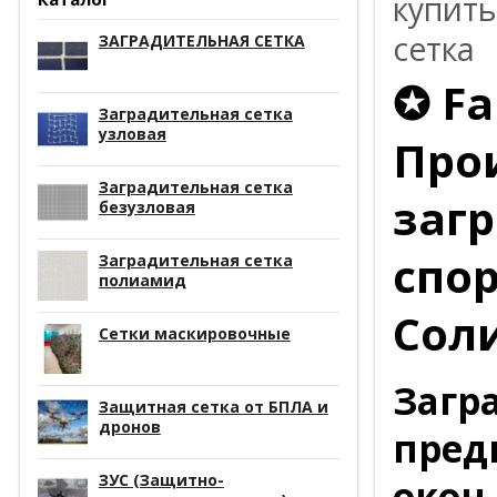
купить
сетка
ЗАГРАДИТЕЛЬНАЯ СЕТКА
✪ Fa
Заградительная сетка
узловая
Про
Заградительная сетка
заг
безузловая
спо
Заградительная сетка
полиамид
Сол
Сетки маскировочные
Загр
Защитная сетка от БПЛА и
дронов
пред
ЗУС (Защитно-
окон