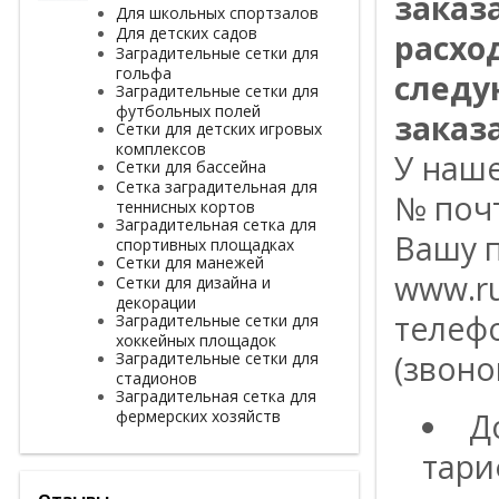
заказ
Для школьных спортзалов
Для детских садов
расхо
Заградительные сетки для
гольфа
следу
Заградительные сетки для
футбольных полей
заказа
Сетки для детских игровых
комплексов
У наш
Сетки для бассейна
Сетка заградительная для
№ поч
теннисных кортов
Заградительная сетка для
Вашу п
спортивных площадках
Сетки для манежей
www.ru
Сетки для дизайна и
декорации
телефо
Заградительные сетки для
хоккейных площадок
Заградительные сетки для
(звоно
стадионов
Заградительная сетка для
фермерских хозяйств
Д
тари
Отзывы