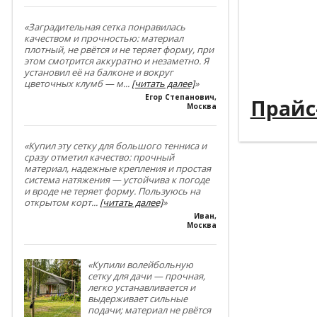
----------
----------
«Заградительная сетка понравилась
качеством и прочностью: материал
плотный, не рвётся и не теряет форму, при
----------
этом смотрится аккуратно и незаметно. Я
установил её на балконе и вокруг
----------
цветочных клумб — м
...
[читать далее]
»
Егор Степанович
,
Прайс
Москва
«Купил эту сетку для большого тенниса и
сразу отметил качество: прочный
материал, надежные крепления и простая
система натяжения — устойчива к погоде
и вроде не теряет форму. Пользуюсь на
открытом корт
...
[читать далее]
»
Иван
,
Москва
«Купили волейбольную
сетку для дачи — прочная,
легко устанавливается и
выдерживает сильные
подачи; материал не рвётся