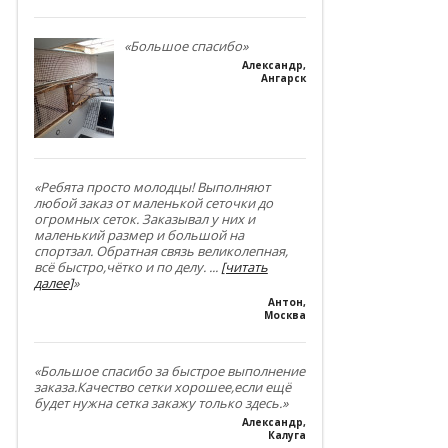
«Большое спасибо»
Александр
,
Ангарск
«Ребята просто молодцы! Выполняют
любой заказ от маленькой сеточки до
огромных сеток. Заказывал у них и
маленький размер и большой на
спортзал. Обратная связь великолепная,
всё быстро,чётко и по делу.
...
[читать
далее]
»
Антон
,
Москва
«Большое спасибо за быстрое выполнение
заказа.Качество сетки хорошее,если ещё
будет нужна сетка закажу только здесь.»
Александр
,
Калуга