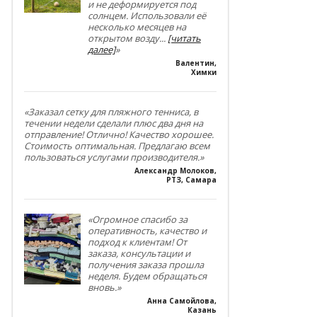
и не деформируется под
солнцем. Использовали её
несколько месяцев на
открытом возду
...
[читать
далее]
»
Валентин
,
Химки
«Заказал сетку для пляжного тенниса, в
течении недели сделали плюс два дня на
отправление! Отлично! Качество хорошее.
Стоимость оптимальная. Предлагаю всем
пользоваться услугами производителя.»
Александр Молоков
,
РТЗ, Самара
«Огромное спасибо за
оперативность, качество и
подход к клиентам! От
заказа, консультации и
получения заказа прошла
неделя. Будем обращаться
вновь.»
Анна Самойлова
,
Казань