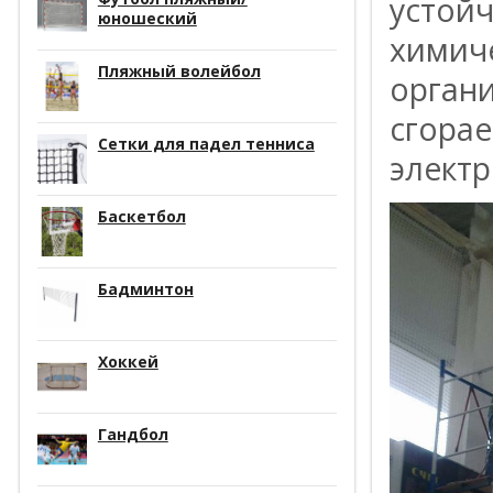
устойч
юношеский
химиче
Пляжный волейбол
органи
сгора
Сетки для падел тенниса
элект
Баскетбол
Бадминтон
Хоккей
Гандбол