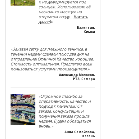
и не деформируется под
солнцем. Использовали её
несколько месяцев на
открытом возду
...
[читать
далее]
»
Валентин
,
Химки
«Заказал сетку для пляжного тенниса, в
течении недели сделали плюс два дня на
отправление! Отлично! Качество хорошее.
Стоимость оптимальная. Предлагаю всем
пользоваться услугами производителя.»
Александр Молоков
,
РТЗ, Самара
«Огромное спасибо за
оперативность, качество и
подход к клиентам! От
заказа, консультации и
получения заказа прошла
неделя. Будем обращаться
вновь.»
Анна Самойлова
,
Казань