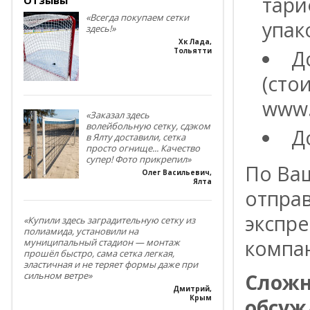
тари
«Всегда покупаем сетки
упак
здесь!»
Хк Лада
,
Д
Тольятти
(сто
www.
«Заказал здесь
волейбольную сетку, сдэком
Д
в Ялту доставили, сетка
просто огнище... Качество
супер! Фото прикрепил»
По Ва
Олег Васильевич
,
Ялта
отпра
экспре
«Купили здесь заградительную сетку из
полиамида, установили на
компа
муниципальный стадион — монтаж
прошёл быстро, сама сетка легкая,
эластичная и не теряет формы даже при
Сложн
сильном ветре»
Дмитрий
,
Крым
обсуж