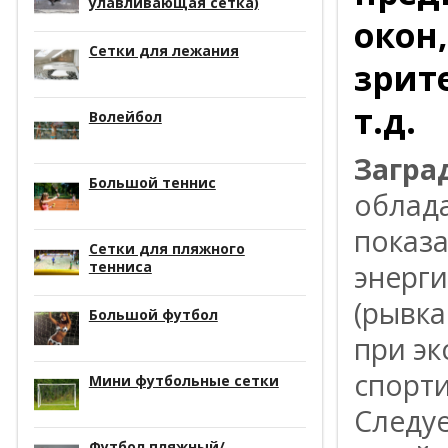
улавливающая сетка)
окон
Сетки для лежания
зрит
т.д.
Волейбол
Загра
Большой теннис
облад
показ
Сетки для пляжного
тенниса
энерги
(рывка
Большой футбол
при эк
спорти
Мини футбольные сетки
Следуе
Футбол пляжный/