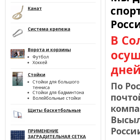
спор
Канат
Росс
Система крепежа
В Со
Ворота и корзины
осущ
Футбол
Хоккей
дней
Стойки
Стойки для большого
По Ро
тенниса
Стойки для бадминтона
почто
Волейбольные стойки
компа
Щиты баскетбольные
Высыл
Росси
ПРИМЕНЕНИЕ
ЗАГРАДИТЕЛЬНАЯ СЕТКА