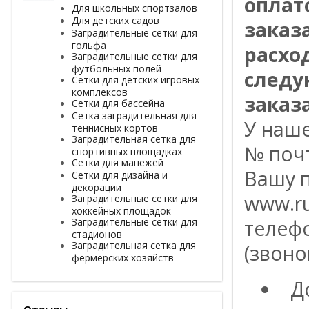
оплат
Для школьных спортзалов
Для детских садов
заказ
Заградительные сетки для
гольфа
расхо
Заградительные сетки для
футбольных полей
следу
Сетки для детских игровых
комплексов
заказа
Сетки для бассейна
Сетка заградительная для
У наш
теннисных кортов
Заградительная сетка для
№ поч
спортивных площадках
Сетки для манежей
Вашу п
Сетки для дизайна и
декорации
www.ru
Заградительные сетки для
хоккейных площадок
Заградительные сетки для
телефо
стадионов
Заградительная сетка для
(звоно
фермерских хозяйств
Д
Отзывы