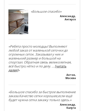
«Большое спасибо»
Александр
,
Ангарск
«Ребята просто молодцы! Выполняют
любой заказ от маленькой сеточки до
огромных сеток. Заказывал у них и
маленький размер и большой на
спортзал. Обратная связь великолепная,
всё быстро,чётко и по делу.
...
[читать
далее]
»
Антон
,
Москва
«Большое спасибо за быстрое выполнение
заказа.Качество сетки хорошее,если ещё
будет нужна сетка закажу только здесь.»
Александр
,
Калуга