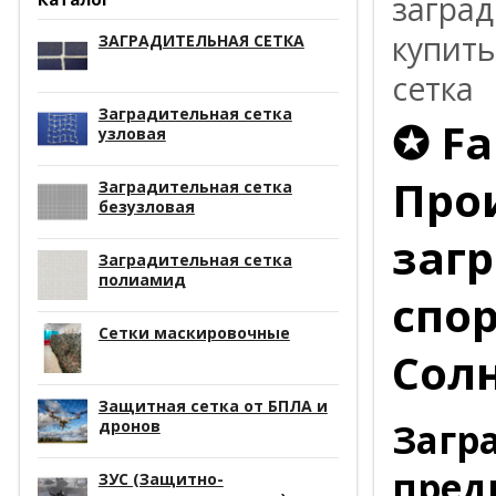
заград
купить
ЗАГРАДИТЕЛЬНАЯ СЕТКА
сетка
Заградительная сетка
✪ Fa
узловая
Про
Заградительная сетка
безузловая
заг
Заградительная сетка
полиамид
спо
Сетки маскировочные
Солн
Защитная сетка от БПЛА и
Загр
дронов
пред
ЗУС (Защитно-