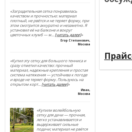
----------
«Заградительная сетка понравилась
качеством и прочностью: материал
плотный, не рвётся и не теряет форму, при
----------
этом смотрится аккуратно и незаметно. Я
установил её на балконе и вокруг
----------
цветочных клумб — м
...
[читать далее]
»
Егор Степанович
,
----------
Москва
Прайс
«Купил эту сетку для большого тенниса и
сразу отметил качество: прочный
материал, надежные крепления и простая
система натяжения — устойчива к погоде
и вроде не теряет форму. Пользуюсь на
открытом корт
...
[читать далее]
»
Иван
,
Москва
«Купили волейбольную
сетку для дачи — прочная,
легко устанавливается и
выдерживает сильные
подачи; материал не рвётся