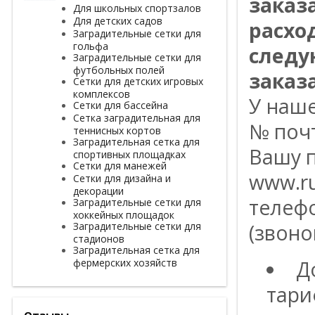
заказ
Для школьных спортзалов
Для детских садов
расхо
Заградительные сетки для
гольфа
следу
Заградительные сетки для
футбольных полей
заказа
Сетки для детских игровых
комплексов
У наш
Сетки для бассейна
Сетка заградительная для
№ поч
теннисных кортов
Заградительная сетка для
Вашу п
спортивных площадках
Сетки для манежей
www.ru
Сетки для дизайна и
декорации
телефо
Заградительные сетки для
хоккейных площадок
Заградительные сетки для
(звоно
стадионов
Заградительная сетка для
фермерских хозяйств
Д
тари
Отзывы