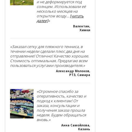
и не деформируется под
солнцем. Использовали её
несколько месяцев на
открытом возду
...
[читать
далее]
»
Валентин
,
Химки
«Заказал сетку для пляжного тенниса, в
течении недели сделали плюс два дня на
отправление! Отлично! Качество хорошее.
Стоимость оптимальная. Предлагаю всем
пользоваться услугами производителя.»
Александр Молоков
,
РТЗ, Самара
«Огромное спасибо за
оперативность, качество и
подход к клиентам! От
заказа, консультации и
получения заказа прошла
неделя. Будем обращаться
вновь.»
Анна Самойлова
,
Казань