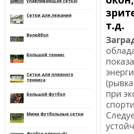
улавливающая сетка)
зрит
Сетки для лежания
т.д.
Волейбол
Загра
облад
Большой теннис
показ
энерги
Сетки для пляжного
тенниса
(рывка
при эк
Большой футбол
спорти
Следуе
Мини футбольные сетки
устойч
Футбол пляжный/