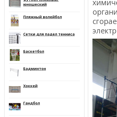
химиче
юношеский
органи
Пляжный волейбол
сгора
элект
Сетки для падел тенниса
Баскетбол
Бадминтон
Хоккей
Гандбол