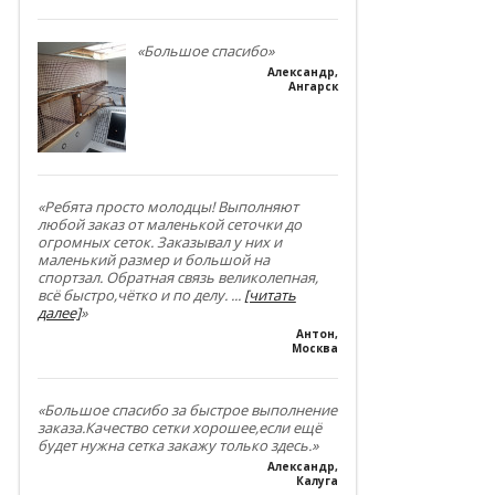
«Большое спасибо»
Александр
,
Ангарск
«Ребята просто молодцы! Выполняют
любой заказ от маленькой сеточки до
огромных сеток. Заказывал у них и
маленький размер и большой на
спортзал. Обратная связь великолепная,
всё быстро,чётко и по делу.
...
[читать
далее]
»
Антон
,
Москва
«Большое спасибо за быстрое выполнение
заказа.Качество сетки хорошее,если ещё
будет нужна сетка закажу только здесь.»
Александр
,
Калуга