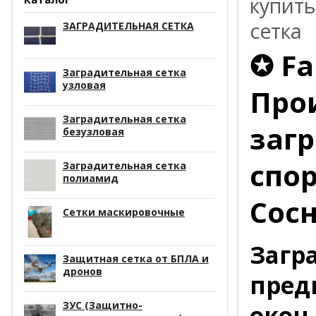
купить
сетка
ЗАГРАДИТЕЛЬНАЯ СЕТКА
✪ Fa
Заградительная сетка
узловая
Про
Заградительная сетка
заг
безузловая
спо
Заградительная сетка
полиамид
Сосн
Сетки маскировочные
Загр
Защитная сетка от БПЛА и
дронов
пред
ЗУС (Защитно-
окон