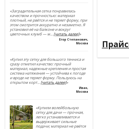
----------
----------
«Заградительная сетка понравилась
качеством и прочностью: материал
плотный, не рвётся и не теряет форму, при
----------
этом смотрится аккуратно и незаметно. Я
установил её на балконе и вокруг
----------
цветочных клумб — м
...
[читать далее]
»
Егор Степанович
,
Прайс
Москва
«Купил эту сетку для большого тенниса и
сразу отметил качество: прочный
материал, надежные крепления и простая
система натяжения — устойчива к погоде
и вроде не теряет форму. Пользуюсь на
открытом корт
...
[читать далее]
»
Иван
,
Москва
«Купили волейбольную
сетку для дачи — прочная,
легко устанавливается и
выдерживает сильные
подачи; материал не рвётся