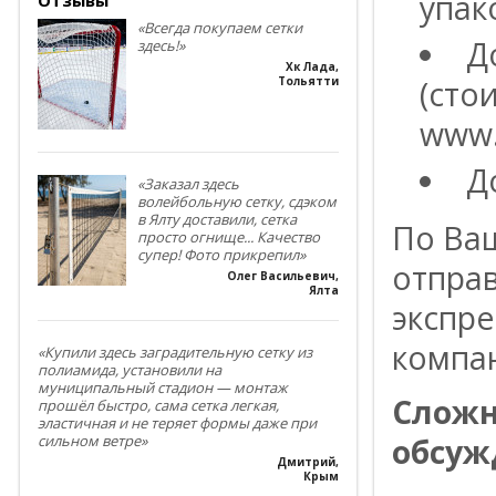
упак
«Всегда покупаем сетки
Д
здесь!»
Хк Лада
,
(сто
Тольятти
www.
Д
«Заказал здесь
волейбольную сетку, сдэком
в Ялту доставили, сетка
По Ва
просто огнище... Качество
супер! Фото прикрепил»
отпра
Олег Васильевич
,
Ялта
экспре
компа
«Купили здесь заградительную сетку из
полиамида, установили на
муниципальный стадион — монтаж
Сложн
прошёл быстро, сама сетка легкая,
эластичная и не теряет формы даже при
обсуж
сильном ветре»
Дмитрий
,
Крым