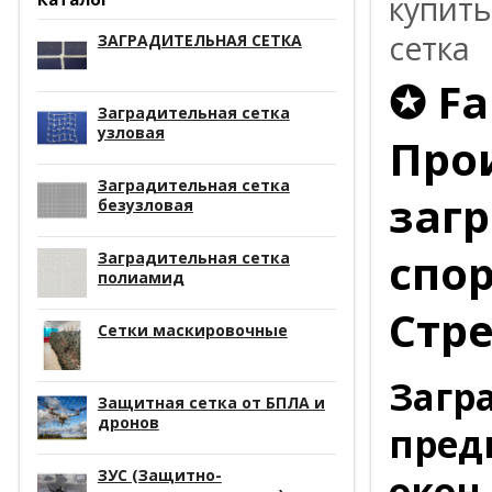
купить
сетка
ЗАГРАДИТЕЛЬНАЯ СЕТКА
✪ Fa
Заградительная сетка
узловая
Про
Заградительная сетка
заг
безузловая
спо
Заградительная сетка
полиамид
Стр
Сетки маскировочные
Загр
Защитная сетка от БПЛА и
дронов
пред
ЗУС (Защитно-
окон