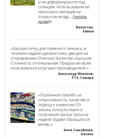
и не деформируется под
солнцем. Использовали её
несколько месяцев на
открытом возду
...
[читать
далее]
»
Валентин
,
Химки
«Заказал сетку для пляжного тенниса, в
течении недели сделали плюс два дня на
отправление! Отлично! Качество хорошее.
Стоимость оптимальная. Предлагаю всем
пользоваться услугами производителя.»
Александр Молоков
,
РТЗ, Самара
«Огромное спасибо за
оперативность, качество и
подход к клиентам! От
заказа, консультации и
получения заказа прошла
неделя. Будем обращаться
вновь.»
Анна Самойлова
,
Казань