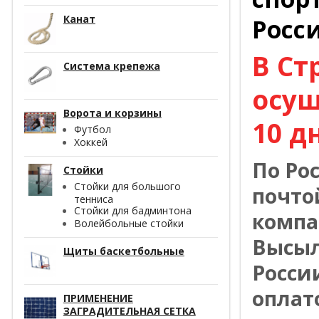
Канат
Росс
В Ст
Система крепежа
осущ
Ворота и корзины
10 д
Футбол
Хоккей
По Ро
Стойки
Стойки для большого
почто
тенниса
Стойки для бадминтона
компа
Волейбольные стойки
Высыл
Щиты баскетбольные
Росси
оплат
ПРИМЕНЕНИЕ
ЗАГРАДИТЕЛЬНАЯ СЕТКА