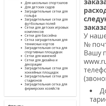
заказ
Для школьных спортзалов
Для детских садов
расхо
Заградительные сетки для
гольфа
следу
Заградительные сетки для
футбольных полей
заказа
Сетки для детских игровых
комплексов
У наш
Сетки для бассейна
Сетка заградительная для
№ поч
теннисных кортов
Заградительная сетка для
Вашу п
спортивных площадках
Сетки для манежей
www.ru
Сетки для дизайна и
декорации
телефо
Заградительные сетки для
хоккейных площадок
Заградительные сетки для
(звоно
стадионов
Заградительная сетка для
фермерских хозяйств
Д
тари
Отзывы