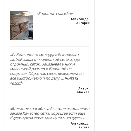
«Большое спасибо»
Александр
,
Ангарск
«Ребята просто молодцы! Выполняют
любой заказ от маленькой сеточки до
огромных сеток. Заказывал у них и
маленький размер и большой на
спортзал. Обратная связь великолепная,
всё быстро,чётко и по делу.
...
[читать
далее]
»
Антон
,
Москва
«Большое спасибо за быстрое выполнение
заказа.Качество сетки хорошее,если ещё
будет нужна сетка закажу только здесь.»
Александр
,
Калуга