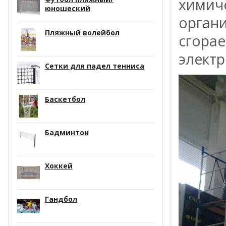
химиче
юношеский
органи
Пляжный волейбол
сгора
элект
Сетки для падел тенниса
Баскетбол
Бадминтон
Хоккей
Гандбол