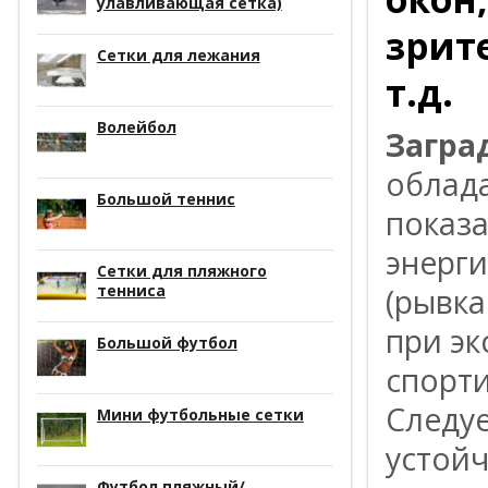
улавливающая сетка)
зрит
Сетки для лежания
т.д.
Волейбол
Загра
облад
Большой теннис
показ
энерги
Сетки для пляжного
тенниса
(рывка
при эк
Большой футбол
спорти
Следуе
Мини футбольные сетки
устойч
Футбол пляжный/