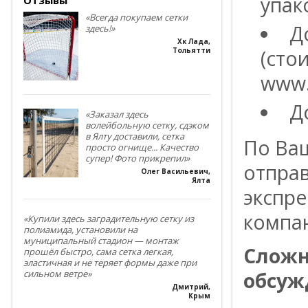
упак
«Всегда покупаем сетки
Д
здесь!»
Хк Лада
,
(сто
Тольятти
www.
Д
«Заказал здесь
волейбольную сетку, сдэком
в Ялту доставили, сетка
По Ва
просто огнище... Качество
супер! Фото прикрепил»
отпра
Олег Васильевич
,
Ялта
экспре
компа
«Купили здесь заградительную сетку из
полиамида, установили на
муниципальный стадион — монтаж
Сложн
прошёл быстро, сама сетка легкая,
эластичная и не теряет формы даже при
обсуж
сильном ветре»
Дмитрий
,
Крым