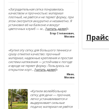
----------
----------
«Заградительная сетка понравилась
качеством и прочностью: материал
плотный, не рвётся и не теряет форму, при
----------
этом смотрится аккуратно и незаметно. Я
установил её на балконе и вокруг
----------
цветочных клумб — м
...
[читать далее]
»
Егор Степанович
,
Прайс
Москва
«Купил эту сетку для большого тенниса и
сразу отметил качество: прочный
материал, надежные крепления и простая
система натяжения — устойчива к погоде
и вроде не теряет форму. Пользуюсь на
открытом корт
...
[читать далее]
»
Иван
,
Москва
«Купили волейбольную
сетку для дачи — прочная,
легко устанавливается и
выдерживает сильные
подачи; материал не рвётся