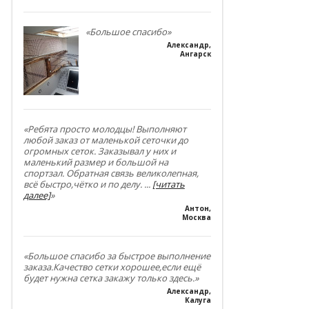
«Большое спасибо»
Александр
,
Ангарск
«Ребята просто молодцы! Выполняют
любой заказ от маленькой сеточки до
огромных сеток. Заказывал у них и
маленький размер и большой на
спортзал. Обратная связь великолепная,
всё быстро,чётко и по делу.
...
[читать
далее]
»
Антон
,
Москва
«Большое спасибо за быстрое выполнение
заказа.Качество сетки хорошее,если ещё
будет нужна сетка закажу только здесь.»
Александр
,
Калуга