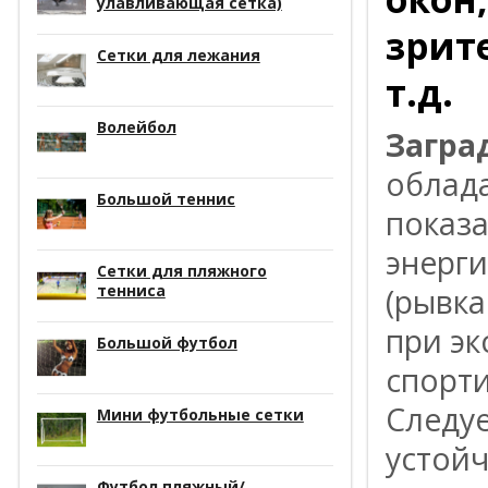
улавливающая сетка)
зрит
Сетки для лежания
т.д.
Волейбол
Загра
облад
Большой теннис
показ
энерги
Сетки для пляжного
тенниса
(рывка
при эк
Большой футбол
спорти
Следуе
Мини футбольные сетки
устойч
Футбол пляжный/