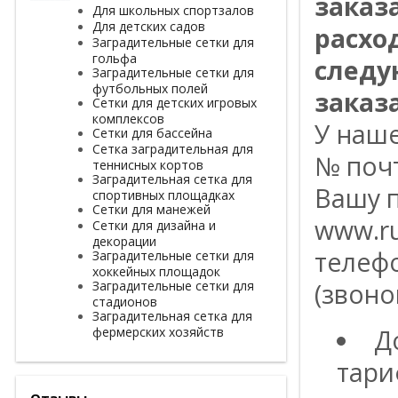
заказ
Для школьных спортзалов
Для детских садов
расхо
Заградительные сетки для
гольфа
следу
Заградительные сетки для
футбольных полей
заказа
Сетки для детских игровых
комплексов
У наш
Сетки для бассейна
Сетка заградительная для
№ поч
теннисных кортов
Заградительная сетка для
Вашу п
спортивных площадках
Сетки для манежей
www.ru
Сетки для дизайна и
декорации
телефо
Заградительные сетки для
хоккейных площадок
Заградительные сетки для
(звоно
стадионов
Заградительная сетка для
фермерских хозяйств
Д
тари
Отзывы