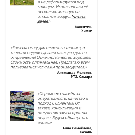
и не деформируется под
солнцем. Использовали её
несколько месяцев на
открытом возду
...
[читать
далее]
»
Валентин
,
Химки
«Заказал сетку для пляжного тенниса, в
течении недели сделали плюс два дня на
отправление! Отлично! Качество хорошее.
Стоимость оптимальная. Предлагаю всем
пользоваться услугами производителя.»
Александр Молоков
,
РТЗ, Самара
«Огромное спасибо за
оперативность, качество и
подход к клиентам! От
заказа, консультации и
получения заказа прошла
неделя. Будем обращаться
вновь.»
Анна Самойлова
,
Казань