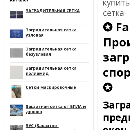
купить
сетка
ЗАГРАДИТЕЛЬНАЯ СЕТКА
✪ Fa
Заградительная сетка
узловая
Про
Заградительная сетка
заг
безузловая
спор
Заградительная сетка
полиамид
✪
Сетки маскировочные
Загр
Защитная сетка от БПЛА и
дронов
пред
ЗУС (Защитно-
окон