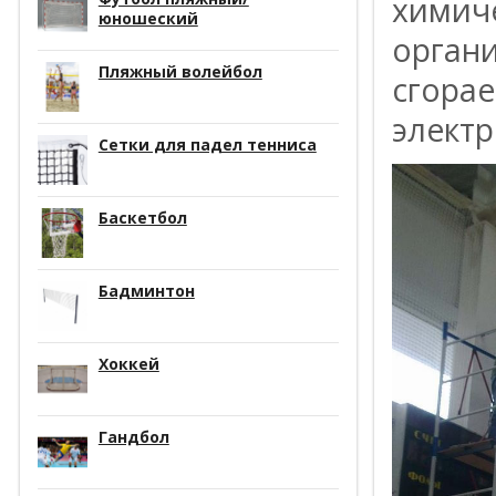
химиче
юношеский
органи
Пляжный волейбол
сгора
элект
Сетки для падел тенниса
Баскетбол
Бадминтон
Хоккей
Гандбол