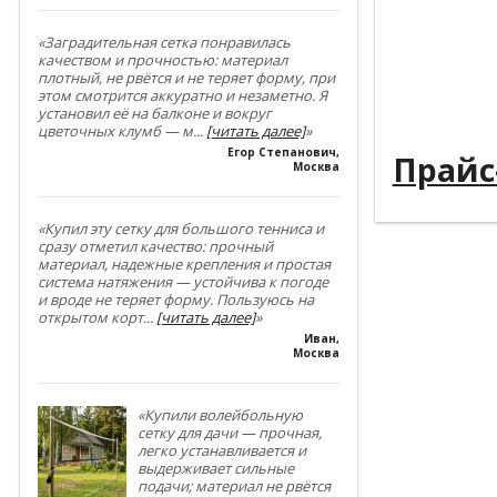
----------
----------
«Заградительная сетка понравилась
качеством и прочностью: материал
плотный, не рвётся и не теряет форму, при
----------
этом смотрится аккуратно и незаметно. Я
установил её на балконе и вокруг
----------
цветочных клумб — м
...
[читать далее]
»
Егор Степанович
,
Прайс
Москва
«Купил эту сетку для большого тенниса и
сразу отметил качество: прочный
материал, надежные крепления и простая
система натяжения — устойчива к погоде
и вроде не теряет форму. Пользуюсь на
открытом корт
...
[читать далее]
»
Иван
,
Москва
«Купили волейбольную
сетку для дачи — прочная,
легко устанавливается и
выдерживает сильные
подачи; материал не рвётся