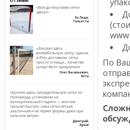
упак
«Всегда покупаем сетки
Д
здесь!»
Хк Лада
,
(сто
Тольятти
www.
Д
«Заказал здесь
волейбольную сетку, сдэком
в Ялту доставили, сетка
По Ва
просто огнище... Качество
супер! Фото прикрепил»
отпра
Олег Васильевич
,
Ялта
экспре
компа
«Купили здесь заградительную сетку из
полиамида, установили на
муниципальный стадион — монтаж
Сложн
прошёл быстро, сама сетка легкая,
эластичная и не теряет формы даже при
обсуж
сильном ветре»
Дмитрий
,
Крым