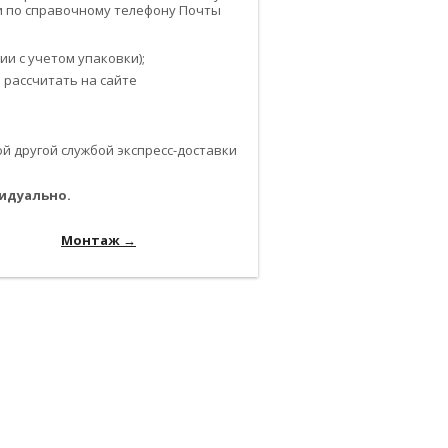
или по справочному телефону Почты
и с учетом упаковки);
 рассчитать на сайте
 другой службой экспресс-доставки
идуально.
-------------------------------------------------------------
---------------
Монтаж →