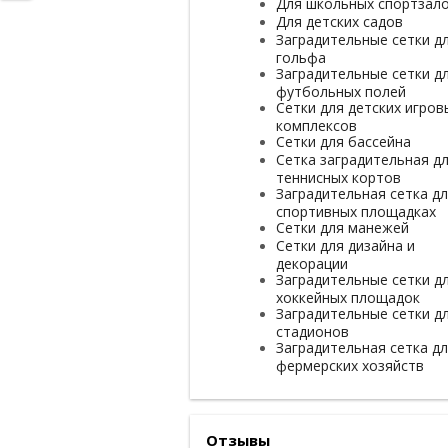
Для школьных спортзал
Для детских садов
Заградительные сетки д
гольфа
Заградительные сетки д
футбольных полей
Сетки для детских игров
комплексов
Сетки для бассейна
Сетка заградительная д
теннисных кортов
Заградительная сетка д
спортивных площадках
Сетки для манежей
Сетки для дизайна и
декорации
Заградительные сетки д
хоккейных площадок
Заградительные сетки д
стадионов
Заградительная сетка д
фермерских хозяйств
Отзывы