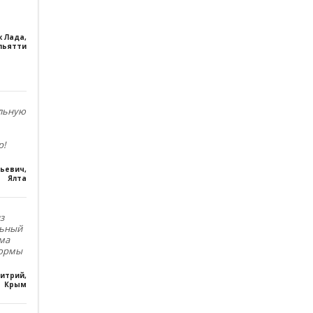
к Лада
,
льятти
ольную
р!
льевич
,
Ялта
з
льный
ма
формы
итрий
,
Крым