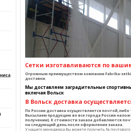
Сетки изготавливаются по ваши
Огромным преимуществом компании Fabrika-setki.
нниса
доставки.
Мы доставляем заградительные спортивные
включая Вольск
В Вольск доставка осуществляется
По России доставка осуществляется почтой,либ
и
Высылаем продукцию во все города России налож
получении). К стоимости заказа добавляются по
на следующий день после оформления заказа.
У нашего менеджера Вы можете получить № почтового