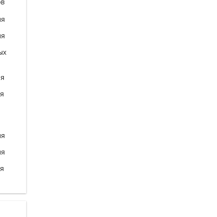
ов
ля
ля
ых
ля
ля
ля
ля
ля