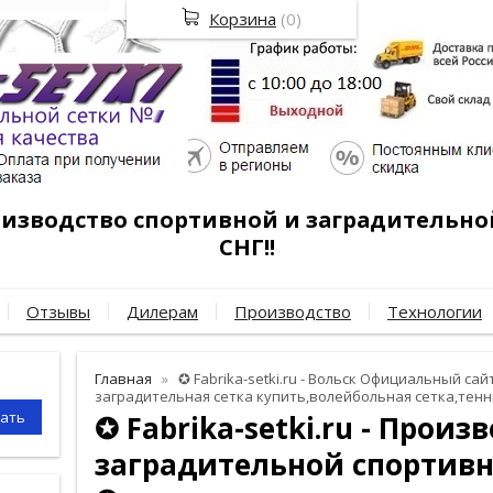
Корзина
(
0
)
роизводство спортивной и заградительно
СНГ!!
Отзывы
Дилерам
Производство
Технологии
Главная
✪ Fabrika-setki.ru - Вольск Официальный сайт
заградительная сетка купить,волейбольная сетка,тенн
✪ Fabrika-setki.ru - Произ
заградительной спортивн