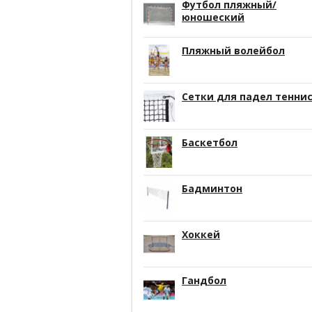
Футбол пляжный/
юношеский
Пляжный волейбол
Сетки для падел тенни
Баскетбол
Бадминтон
Хоккей
Гандбол