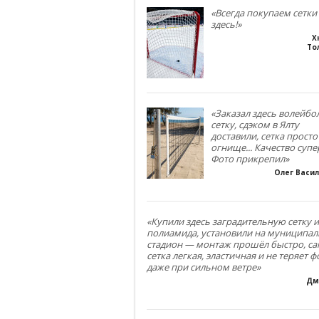
«Всегда покупаем сетки
здесь!»
Х
То
«Заказал здесь волейб
сетку, сдэком в Ялту
доставили, сетка просто
огнище... Качество супе
Фото прикрепил»
Олег Васи
«Купили здесь заградительную сетку и
полиамида, установили на муниципа
стадион — монтаж прошёл быстро, са
сетка легкая, эластичная и не теряет 
даже при сильном ветре»
Дм