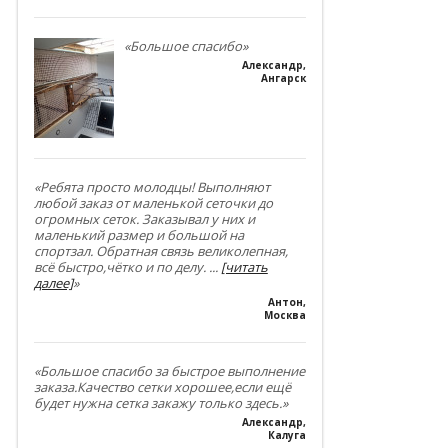
«Большое спасибо»
Александр
,
Ангарск
«Ребята просто молодцы! Выполняют
любой заказ от маленькой сеточки до
огромных сеток. Заказывал у них и
маленький размер и большой на
спортзал. Обратная связь великолепная,
всё быстро,чётко и по делу.
...
[читать
далее]
»
Антон
,
Москва
«Большое спасибо за быстрое выполнение
заказа.Качество сетки хорошее,если ещё
будет нужна сетка закажу только здесь.»
Александр
,
Калуга