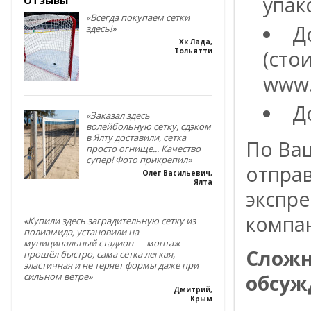
упак
«Всегда покупаем сетки
Д
здесь!»
Хк Лада
,
(сто
Тольятти
www.
Д
«Заказал здесь
волейбольную сетку, сдэком
в Ялту доставили, сетка
По Ва
просто огнище... Качество
супер! Фото прикрепил»
отпра
Олег Васильевич
,
Ялта
экспре
компа
«Купили здесь заградительную сетку из
полиамида, установили на
муниципальный стадион — монтаж
Сложн
прошёл быстро, сама сетка легкая,
эластичная и не теряет формы даже при
обсуж
сильном ветре»
Дмитрий
,
Крым