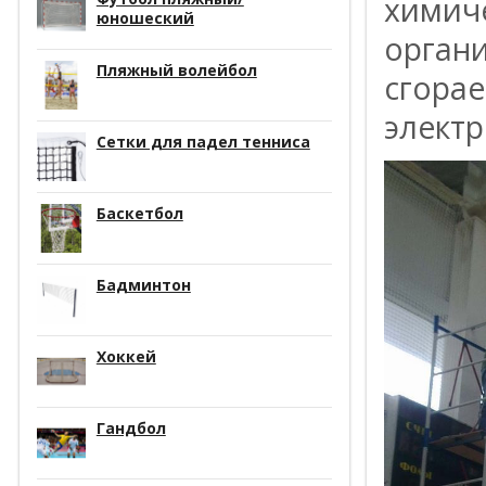
химиче
юношеский
органи
Пляжный волейбол
сгора
элект
Сетки для падел тенниса
Баскетбол
Бадминтон
Хоккей
Гандбол