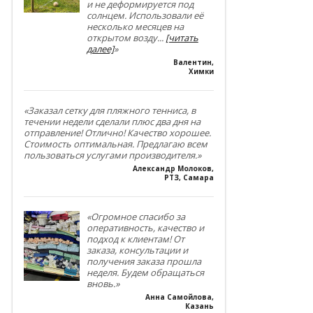
и не деформируется под
солнцем. Использовали её
несколько месяцев на
открытом возду
...
[читать
далее]
»
Валентин
,
Химки
«Заказал сетку для пляжного тенниса, в
течении недели сделали плюс два дня на
отправление! Отлично! Качество хорошее.
Стоимость оптимальная. Предлагаю всем
пользоваться услугами производителя.»
Александр Молоков
,
РТЗ, Самара
«Огромное спасибо за
оперативность, качество и
подход к клиентам! От
заказа, консультации и
получения заказа прошла
неделя. Будем обращаться
вновь.»
Анна Самойлова
,
Казань