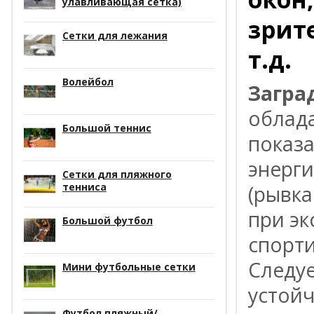
улавливающая сетка)
зрит
Сетки для лежания
т.д.
Волейбол
Загра
облад
Большой теннис
показ
энерги
Сетки для пляжного
тенниса
(рывка
при эк
Большой футбол
спорти
Следуе
Мини футбольные сетки
устойч
Футбол пляжный/