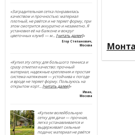
----------
----------
«Заградительная сетка понравилась
качеством и прочностью: материал
плотный, не рвётся и не теряет форму, при
----------
этом смотрится аккуратно и незаметно. Я
установил её на балконе и вокруг
----------
цветочных клумб — м
...
[читать далее]
»
Егор Степанович
,
Монт
Москва
«Купил эту сетку для большого тенниса и
сразу отметил качество: прочный
материал, надежные крепления и простая
система натяжения — устойчива к погоде
и вроде не теряет форму. Пользуюсь на
открытом корт
...
[читать далее]
»
Иван
,
Москва
«Купили волейбольную
сетку для дачи — прочная,
легко устанавливается и
выдерживает сильные
подачи; материал не рвётся