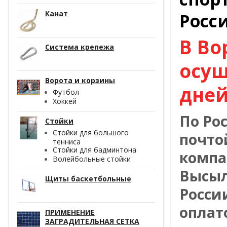
Канат
Росс
В Во
Система крепежа
осущ
Ворота и корзины
дней
Футбол
Хоккей
По Ро
Стойки
Стойки для большого
почто
тенниса
Стойки для бадминтона
компа
Волейбольные стойки
Высыл
Щиты баскетбольные
Росси
оплат
ПРИМЕНЕНИЕ
ЗАГРАДИТЕЛЬНАЯ СЕТКА