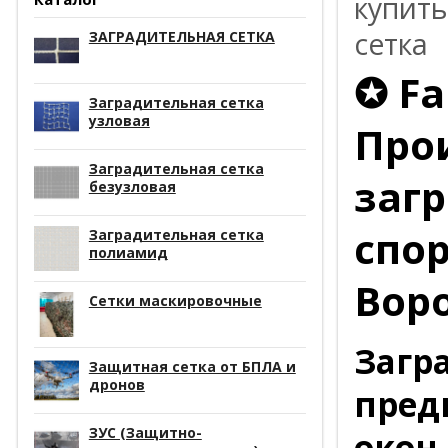
купить
сетка
ЗАГРАДИТЕЛЬНАЯ СЕТКА
✪ Fa
Заградительная сетка
узловая
Про
Заградительная сетка
заг
безузловая
спо
Заградительная сетка
полиамид
Вор
Сетки маскировочные
Загр
Защитная сетка от БПЛА и
дронов
пред
ЗУС (Защитно-
окон