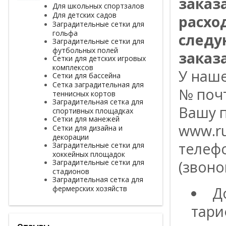
заказ
Для школьных спортзалов
Для детских садов
расхо
Заградительные сетки для
гольфа
следу
Заградительные сетки для
футбольных полей
заказа
Сетки для детских игровых
комплексов
У наш
Сетки для бассейна
Сетка заградительная для
№ поч
теннисных кортов
Заградительная сетка для
Вашу п
спортивных площадках
Сетки для манежей
www.ru
Сетки для дизайна и
декорации
телефо
Заградительные сетки для
хоккейных площадок
Заградительные сетки для
(звоно
стадионов
Заградительная сетка для
фермерских хозяйств
Д
тари
Отзывы