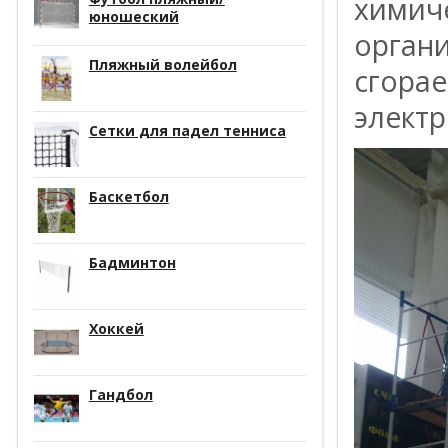
химиче
юношеский
органи
Пляжный волейбол
сгора
элект
Сетки для падел тенниса
Баскетбол
Бадминтон
Хоккей
Гандбол