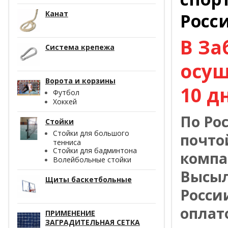
Канат
Росс
В За
Система крепежа
осущ
Ворота и корзины
10 д
Футбол
Хоккей
По Ро
Стойки
Стойки для большого
почто
тенниса
Стойки для бадминтона
компа
Волейбольные стойки
Высыл
Щиты баскетбольные
Росси
оплат
ПРИМЕНЕНИЕ
ЗАГРАДИТЕЛЬНАЯ СЕТКА