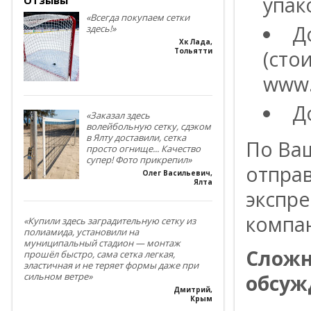
упак
«Всегда покупаем сетки
Д
здесь!»
Хк Лада
,
(сто
Тольятти
www.
Д
«Заказал здесь
волейбольную сетку, сдэком
в Ялту доставили, сетка
По Ва
просто огнище... Качество
супер! Фото прикрепил»
отпра
Олег Васильевич
,
Ялта
экспре
компа
«Купили здесь заградительную сетку из
полиамида, установили на
муниципальный стадион — монтаж
Сложн
прошёл быстро, сама сетка легкая,
эластичная и не теряет формы даже при
обсуж
сильном ветре»
Дмитрий
,
Крым