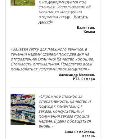
и не деформируется под
солнцем. Использовали её
несколько месяцев на
открытом возду
...
[читать
далее]
»
Валентин
,
Химки
«Заказал сетку для пляжного тенниса, в
течении недели сделали плюс два дня на
отправление! Отлично! Качество хорошее.
Стоимость оптимальная. Предлагаю всем
пользоваться услугами производителя.»
Александр Молоков
,
РТЗ, Самара
«Огромное спасибо за
оперативность, качество и
подход к клиентам! От
заказа, консультации и
получения заказа прошла
неделя. Будем обращаться
вновь.»
Анна Самойлова
,
Казань