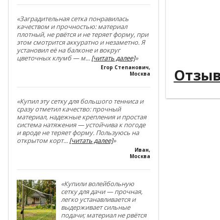
----------
----------
«Заградительная сетка понравилась
качеством и прочностью: материал
плотный, не рвётся и не теряет форму, при
----------
этом смотрится аккуратно и незаметно. Я
установил её на балконе и вокруг
----------
цветочных клумб — м
...
[читать далее]
»
Егор Степанович
,
Отзы
Москва
«Купил эту сетку для большого тенниса и
сразу отметил качество: прочный
материал, надежные крепления и простая
система натяжения — устойчива к погоде
и вроде не теряет форму. Пользуюсь на
открытом корт
...
[читать далее]
»
Иван
,
Москва
«Купили волейбольную
сетку для дачи — прочная,
легко устанавливается и
выдерживает сильные
подачи; материал не рвётся