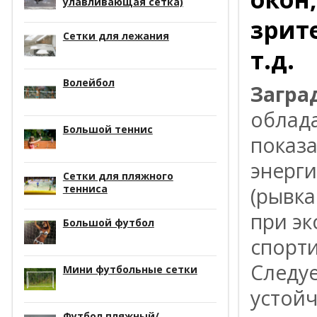
улавливающая сетка)
зрит
Сетки для лежания
т.д.
Волейбол
Загра
облад
Большой теннис
показ
энерги
Сетки для пляжного
тенниса
(рывка
при эк
Большой футбол
спорти
Следуе
Мини футбольные сетки
устойч
Футбол пляжный/