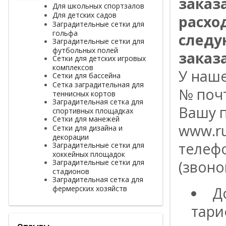
заказ
Для школьных спортзалов
Для детских садов
расхо
Заградительные сетки для
гольфа
следу
Заградительные сетки для
футбольных полей
заказа
Сетки для детских игровых
комплексов
У наш
Сетки для бассейна
Сетка заградительная для
№ поч
теннисных кортов
Заградительная сетка для
Вашу п
спортивных площадках
Сетки для манежей
www.ru
Сетки для дизайна и
декорации
телефо
Заградительные сетки для
хоккейных площадок
Заградительные сетки для
(звоно
стадионов
Заградительная сетка для
фермерских хозяйств
Д
тари
Отзывы