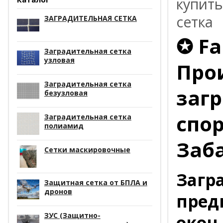
купить
сетка
ЗАГРАДИТЕЛЬНАЯ СЕТКА
✪ Fa
Заградительная сетка
узловая
Про
Заградительная сетка
заг
безузловая
спо
Заградительная сетка
полиамид
Заб
Сетки маскировочные
Загр
Защитная сетка от БПЛА и
дронов
пред
ЗУС (Защитно-
окон