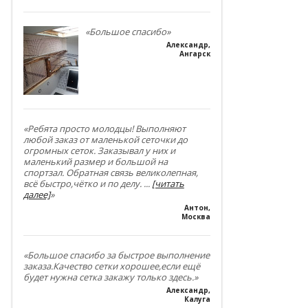
«Большое спасибо»
Александр
,
Ангарск
«Ребята просто молодцы! Выполняют
любой заказ от маленькой сеточки до
огромных сеток. Заказывал у них и
маленький размер и большой на
спортзал. Обратная связь великолепная,
всё быстро,чётко и по делу.
...
[читать
далее]
»
Антон
,
Москва
«Большое спасибо за быстрое выполнение
заказа.Качество сетки хорошее,если ещё
будет нужна сетка закажу только здесь.»
Александр
,
Калуга