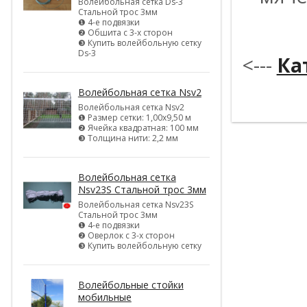
Волейбольная сетка Ds-3
Стальной трос 3мм
❶ 4-е подвязки
*
❷ Обшита с 3-х сторон
❸ Купить волейбольную сетку
Ds-3
<---
Ка
----------
Волейбольная сетка Nsv2
Волейбольная сетка Nsv2
❶ Размер сетки: 1,00х9,50 м
❷ Ячейка квадратная: 100 мм
❸ Толщина нити: 2,2 мм
Волейбольная сетка
Nsv23S Стальной трос 3мм
Волейбольная сетка Nsv23S
Стальной трос 3мм
❶ 4-е подвязки
❷ Оверлок с 3-х сторон
❸ Купить волейбольную сетку
Волейбольные стойки
мобильные