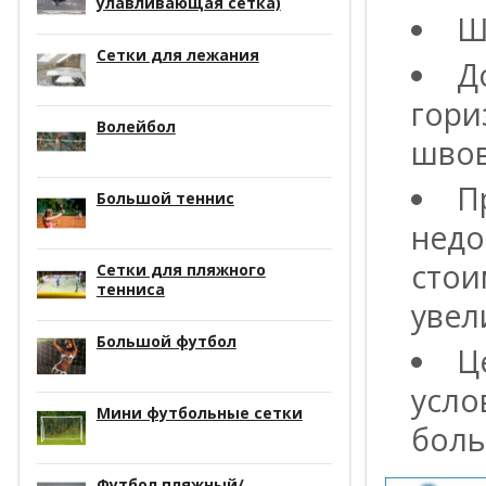
улавливающая сетка)
Ш
Сетки для лежания
Д
гори
Волейбол
швов
П
Большой теннис
недо
стои
Сетки для пляжного
тенниса
увел
Большой футбол
Ц
усло
Мини футбольные сетки
боль
Футбол пляжный/