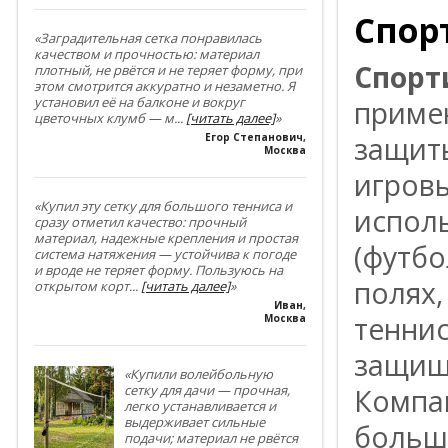
Спор
«Заградительная сетка понравилась
качеством и прочностью: материал
Спорт
плотный, не рвётся и не теряет форму, при
этом смотрится аккуратно и незаметно. Я
установил её на балконе и вокруг
приме
цветочных клумб — м
...
[читать далее]
»
защиты
Егор Степанович
,
Москва
игров
«Купил эту сетку для большого тенниса и
исполь
сразу отметил качество: прочный
материал, надежные крепления и простая
(футбо
система натяжения — устойчива к погоде
и вроде не теряет форму. Пользуюсь на
полях,
открытом корт
...
[читать далее]
»
Иван
,
теннис
Москва
защища
«Купили волейбольную
сетку для дачи — прочная,
Компан
легко устанавливается и
выдерживает сильные
больш
подачи; материал не рвётся