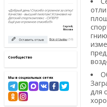
С
отли
«Добрый день! Спасибо огромное за сетку!
Качество - высший пилотаж! Установил на
площ
Детский спорткомплекс - СУПЕР!!!
Ещё раз огромное спасибо!!!»
спор
Сергей
,
Москва
гнию
Все отзывы
(59)
Оставить отзыв
изме
пред
Сообщество
возд
О
Мы в социальных сетях
Загр
для 
хоро