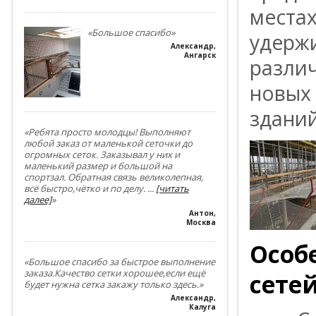
местах
«Большое спасибо»
удерж
Александр
,
Ангарск
разли
новых
зданий
«Ребята просто молодцы! Выполняют
любой заказ от маленькой сеточки до
огромных сеток. Заказывал у них и
маленький размер и большой на
спортзал. Обратная связь великолепная,
всё быстро,чётко и по делу.
...
[читать
далее]
»
Антон
,
Москва
Особ
«Большое спасибо за быстрое выполнение
заказа.Качество сетки хорошее,если ещё
сете
будет нужна сетка закажу только здесь.»
Александр
,
Калуга