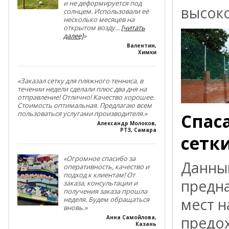
и не деформируется под
высоко
солнцем. Использовали её
несколько месяцев на
открытом возду
...
[читать
далее]
»
Валентин
,
Химки
«Заказал сетку для пляжного тенниса, в
течении недели сделали плюс два дня на
отправление! Отлично! Качество хорошее.
Стоимость оптимальная. Предлагаю всем
пользоваться услугами производителя.»
Спас
Александр Молоков
,
РТЗ, Самара
сетк
«Огромное спасибо за
Данный
оперативность, качество и
подход к клиентам! От
предн
заказа, консультации и
получения заказа прошла
мест н
неделя. Будем обращаться
вновь.»
предох
Анна Самойлова
,
Казань