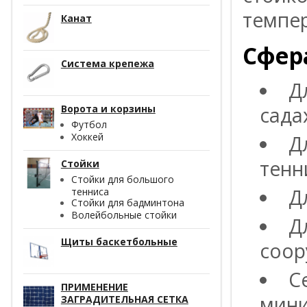
темпер
Канат
Сфер
Система крепежа
Д
Ворота и корзины
сада
Футбол
Хоккей
Д
тенн
Стойки
Стойки для большого
Д
тенниса
Стойки для бадминтона
Волейбольные стойки
Д
Щиты баскетбольные
соор
С
ПРИМЕНЕНИЕ
мини
ЗАГРАДИТЕЛЬНАЯ СЕТКА