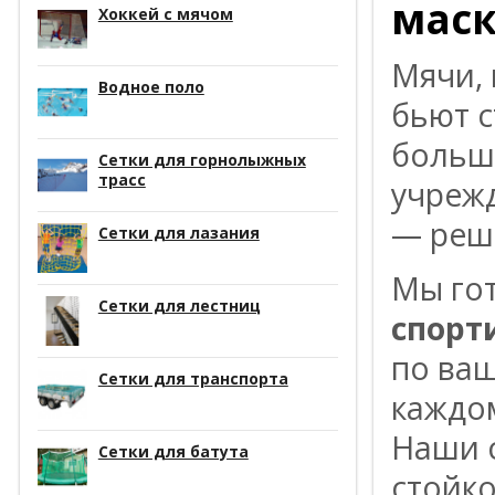
маск
Хоккей с мячом
Мячи, 
Водное поло
бьют с
больш
Сетки для горнолыжных
трасс
учрежд
— реш
Сетки для лазания
Мы гот
Сетки для лестниц
спорт
по ваш
Сетки для транспорта
каждом
Наши 
Сетки для батута
стойко