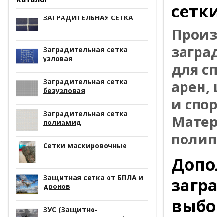
сетк
ЗАГРАДИТЕЛЬНАЯ СЕТКА
Произ
загра
Заградительная сетка
узловая
для с
Заградительная сетка
арен,
безузловая
и спо
Заградительная сетка
Матер
полиамид
полип
Сетки маскировочные
Допо
Защитная сетка от БПЛА и
загр
дронов
выбо
ЗУС (Защитно-