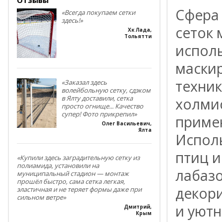
Сфера
«Всегда покупаем сетки
здесь!»
сеток
Хк Лада
,
Тольятти
исполь
маскир
техник
«Заказал здесь
волейбольную сетку, сдэком
в Ялту доставили, сетка
холмис
просто огнище... Качество
супер! Фото прикрепил»
примен
Олег Васильевич
,
Ялта
Исполь
птиц и
«Купили здесь заградительную сетку из
полиамида, установили на
лабазо
муниципальный стадион — монтаж
прошёл быстро, сама сетка легкая,
декор
эластичная и не теряет формы даже при
сильном ветре»
и уютн
Дмитрий
,
Крым