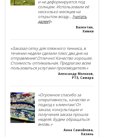
и не деформируется под
солнцем. Использовали её
несколько месяцев на
открытом возду
...
[читать
далее]
»
Валентин
,
Химки
«Заказал сетку для пляжного тенниса, в
течении недели сделали плюс два дня на
отправление! Отлично! Качество хорошее.
Стоимость оптимальная. Предлагаю всем
пользоваться услугами производителя.»
Александр Молоков
,
РТЗ, Самара
«Огромное спасибо за
оперативность, качество и
подход к клиентам! От
заказа, консультации и
получения заказа прошла
неделя. Будем обращаться
вновь.»
Анна Самойлова
,
Казань