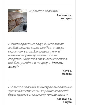
«Большое спасибо»
Александр
,
Ангарск
«Ребята просто молодцы! Выполняют
любой заказ от маленькой сеточки до
огромных сеток. Заказывал у них и
маленький размер и большой на
спортзал. Обратная связь великолепная,
всё быстро,чётко и по делу.
...
[читать
далее]
»
Антон
,
Москва
«Большое спасибо за быстрое выполнение
заказа.Качество сетки хорошее,если ещё
будет нужна сетка закажу только здесь.»
Александр
,
Калуга