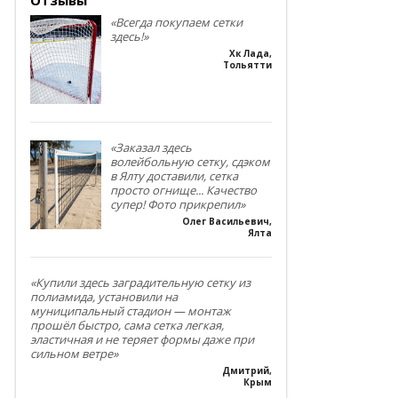
«Всегда покупаем сетки
здесь!»
Хк Лада
,
Тольятти
«Заказал здесь
волейбольную сетку, сдэком
в Ялту доставили, сетка
просто огнище... Качество
супер! Фото прикрепил»
Олег Васильевич
,
Ялта
«Купили здесь заградительную сетку из
полиамида, установили на
муниципальный стадион — монтаж
прошёл быстро, сама сетка легкая,
эластичная и не теряет формы даже при
сильном ветре»
Дмитрий
,
Крым