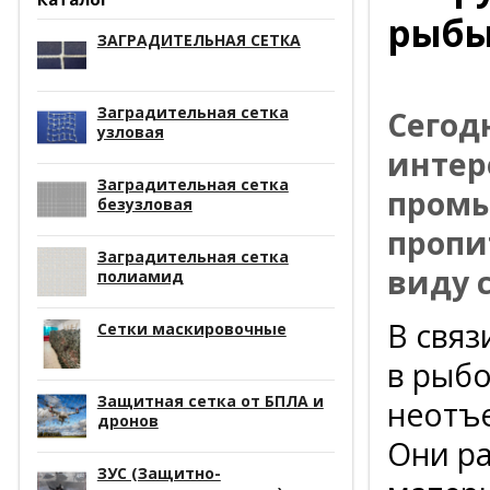
рыб
ЗАГРАДИТЕЛЬНАЯ СЕТКА
Заградительная сетка
Сегод
узловая
интере
Заградительная сетка
промы
безузловая
пропи
Заградительная сетка
виду 
полиамид
В связ
Сетки маскировочные
в рыбо
Защитная сетка от БПЛА и
неотъе
дронов
Они ра
ЗУС (Защитно-