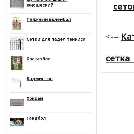
сето
юношеский
*
Пляжный волейбол
<---
Ка
Сетки для падел тенниса
----------
сетка
Баскетбол
Бадминтон
Хоккей
Гандбол