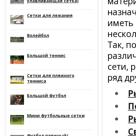
матер
улавливающая сетка)
назна
Сетки для лежания
иметь
нескол
Волейбол
Так, п
различ
Большой теннис
сети, 
ряд др
Сетки для пляжного
тенниса
Р
Большой футбол
П
Мини футбольные сетки
Р
С
Футбол пляжный/