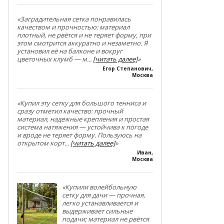
«Заградительная сетка понравилась
качеством и прочностью: материал
плотный, не рвётся и не теряет форму, при
этом смотрится аккуратно и незаметно. Я
установил её на балконе и вокруг
цветочных клумб — м
...
[читать далее]
»
Егор Степанович
,
Москва
«Купил эту сетку для большого тенниса и
сразу отметил качество: прочный
материал, надежные крепления и простая
система натяжения — устойчива к погоде
и вроде не теряет форму. Пользуюсь на
открытом корт
...
[читать далее]
»
Иван
,
Москва
«Купили волейбольную
сетку для дачи — прочная,
легко устанавливается и
выдерживает сильные
подачи; материал не рвётся